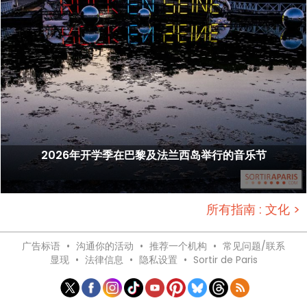
2026年开学季在巴黎及法兰西岛举行的音乐节
所有指南 : 文化 >
广告标语
•
沟通你的活动
•
推荐一个机构
•
常见问题/联系
显现
•
法律信息
•
隐私设置
•
Sortir de Paris