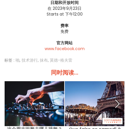
日期和开放时间
在 2023年9月23日
Starts at 下午12:00
费率
免费
官方网站
www.facebook.com
标签 :
啪
,
技术游行
,
抹布
,
莫德-格夫雷
同时阅读...