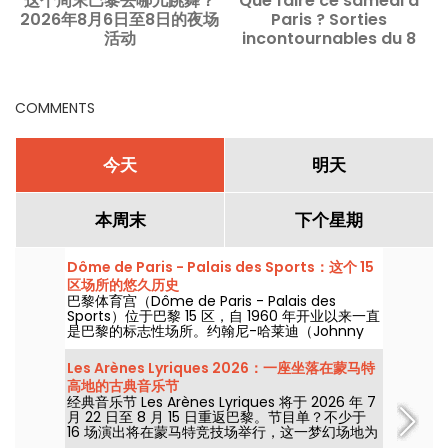
这个周末巴黎去哪儿跳舞？
Que faire ce samedi à
T
2026年8月6日至8日的夜场
Paris ? Sorties
活动
incontournables du 8
août 2026 这个周六在巴黎
该怎么安排？2026年8月8日
必去的精选活动
COMMENTS
今天
明天
本周末
下个星期
Dôme de Paris - Palais des Sports：这个 15
区场所的悠久历史
巴黎体育宫（Dôme de Paris - Palais des
Sports）位于巴黎 15 区，自 1960 年开业以来一直
是巴黎的标志性场所。约翰尼-哈莱迪（Johnny
Hallyday）、雷-查尔斯（Ray Charles）、滚石
乐队（The Rolling Stones）和披头士乐队（The
Les Arènes Lyriques 2026：一座坐落在蒙马特
Beatles）都曾在此举办过音乐会！
高地的古典音乐节
经典音乐节 Les Arènes Lyriques 将于 2026 年 7
月 22 日至 8 月 15 日重返巴黎。节目单？不少于
16 场演出将在蒙马特竞技场举行，这一梦幻场地为
聆听经典乐章提供了理想背景。