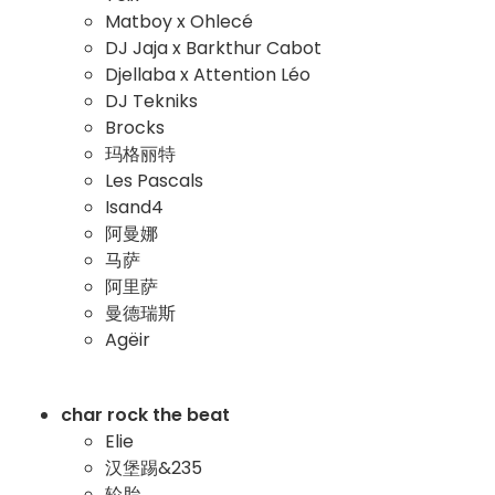
Matboy x Ohlecé
DJ Jaja x Barkthur Cabot
Djellaba x Attention Léo
DJ Tekniks
Brocks
玛格丽特
Les Pascals
Isand4
阿曼娜
马萨
阿里萨
曼德瑞斯
Agëir
char rock the beat
Elie
汉堡踢&235
轮胎