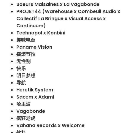
Soeurs Malsaines x La Vagabonde
PROJET44 (Warehouse x Combeuil Audio x
Collectif La Bringue x Visual Access x
Continuum)
Technopol x Konbini
趣味电台
Paname Vision
摇滚节拍
无性别
快乐
明日梦想
导航
Heretik System
Sacem x Adami
哈里波
Vagabonde
疯狂老虎
Vahana Records x Welcome
饮料