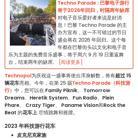
Techno Parade : 巴黎电子游行
将于2026年回归，时隔两年缺席
对电子音乐爱好者来说是好消
息！巴黎 Techno Parade 的主
办方宣布，这一不可错过的节日
盛会将在 2026 年回归。这个每
年都在巴黎街头以文化和电子音
乐为主题的免费音乐盛事，将于周六 9 月 19 日重返舞
台，结束两年的缺席。
[阅读更多]
Technopol
为庆祝这一盛事将使出浑身解数，将有
超过
15
辆花车
亮相。今年，在第 25 届
Techno Parade（科技游
行
）中，您可以在
Family Piknik
、
Tomorrow
Dreams
、
Heretik System
、
Fun Radio
、
Plein
Phare
、
Crazy Tiger
、
Paname Vision
和
Rock the
Beat
的
花车上
尽情跳舞和摇摆。
2023 年科技游行花车
皮克尼克家族