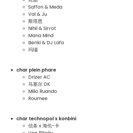
Saffon & Meda
Val & Ju
斯塔恩
Nihil & Sirrot
Mana Mind
Benki & DJ Lafa
玛瑙
char plein phare
Drizer AC
马塞尔 DK
Milio Ruando
Roumee
char technopol x konbini
信条 x 海伦-卡
Von Bikräv