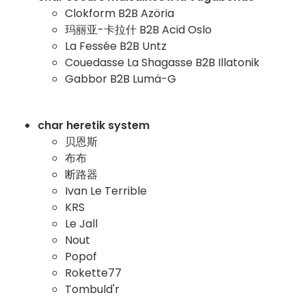
Clokform B2B Azöria
玛丽亚-卡拉什 B2B Acid Oslo
La Fessée B2B Untz
Couedasse La Shagasse B2B Illatonik
Gabbor B2B Lumä-G
char heretik system
贝恩斯
布布
断路器
Ivan Le Terrible
KRS
Le Jall
Nout
Popof
Rokette77
Tombuld'r