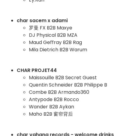
char sacem x adami
罗曼 FX B2B Maxye
DJ Physical B2B MZA
Maud Geffray B2B Rag
Mila Dietrich B2B Warum
CHAR PROJET44
Maissouille B2B Secret Guest
Quentin Schneider B2B Philippe B
Combe B2B Armando360
Antypode B2B Rocco
Wander B2B Aykan
Maho B2B 窗帘背后
char vahana records - welcome drinks