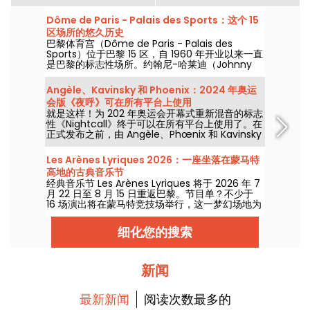
Dôme de Paris - Palais des Sports：这个 15
区场所的悠久历史
巴黎体育宫（Dôme de Paris - Palais des
Sports）位于巴黎 15 区，自 1960 年开业以来一直
是巴黎的标志性场所。约翰尼-哈莱迪（Johnny
Hallyday）、雷-查尔斯（Ray Charles）、滚石
乐队（The Rolling Stones）和披头士乐队（The
Angèle、Kavinsky 和 Phoenix：2024 年奥运
Beatles）都曾在此举办过音乐会！
会版《夜呼》可在所有平台上使用
就是这样！为 202 年奥运会开幕式重新混音的标志
性《Nightcall》终于可以在所有平台上使用了。在
正式发布之前，由 Angèle、Phœnix 和 Kavinsky
制作的版本已经引起了轰动。
Les Arènes Lyriques 2026：一座坐落在蒙马特
高地的古典音乐节
经典音乐节 Les Arènes Lyriques 将于 2026 年 7
月 22 日至 8 月 15 日重返巴黎。节目单？不少于
16 场演出将在蒙马特竞技场举行，这一梦幻场地为
聆听经典乐章提供了理想背景。
细化您的搜索
新闻
最新新闻
阅读次数最多的