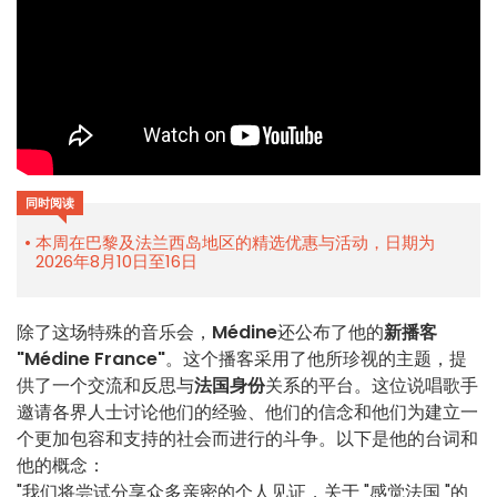
同时阅读
本周在巴黎及法兰西岛地区的精选优惠与活动，日期为
2026年8月10日至16日
除了这场特殊的音乐会，
Médine
还公布了他的
新播客
"Médine France"
。这个播客采用了他所珍视的主题，提
供了一个交流和反思与
法国身份
关系的平台。这位说唱歌手
邀请各界人士讨论他们的经验、他们的信念和他们为建立一
个更加包容和支持的社会而进行的斗争。以下是他的台词和
他的概念：
"我们将尝试分享众多亲密的个人见证，关于 "感觉法国 "的