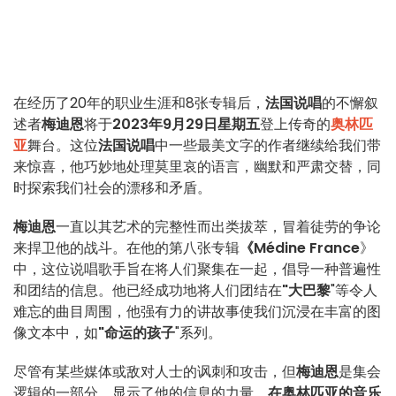
在经历了20年的职业生涯和8张专辑后，
法国说唱
的不懈叙
述者
梅迪恩
将于
2023年9月29日星期五
登上传奇的
奥林匹
亚
舞台。这位
法国说唱
中一些最美文字的作者继续给我们带
来惊喜，他巧妙地处理莫里哀的语言，幽默和严肃交替，同
时探索我们社会的漂移和矛盾。
梅迪恩
一直以其艺术的完整性而出类拔萃，冒着徒劳的争论
来捍卫他的战斗。在他的第八张专辑
《Médine France
》
中，这位说唱歌手旨在将人们聚集在一起，倡导一种普遍性
和团结的信息。他已经成功地将人们团结在
"大巴黎
"等令人
难忘的曲目周围，他强有力的讲故事使我们沉浸在丰富的图
像文本中，如
"命运的孩子
"系列。
尽管有某些媒体或敌对人士的讽刺和攻击，但
梅迪恩
是集会
逻辑的一部分，显示了他的信息的力量。
在奥林匹亚的音乐