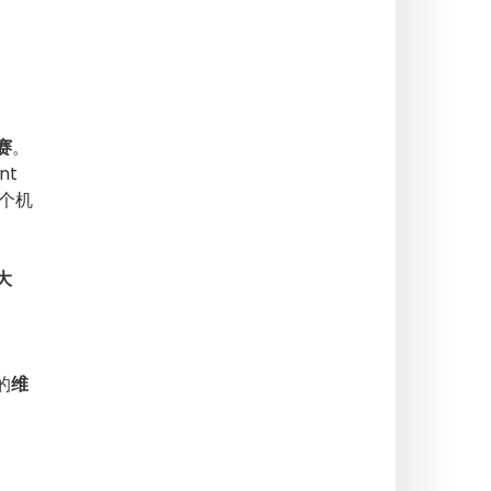
赛
。
nt
一个机
大
的
维