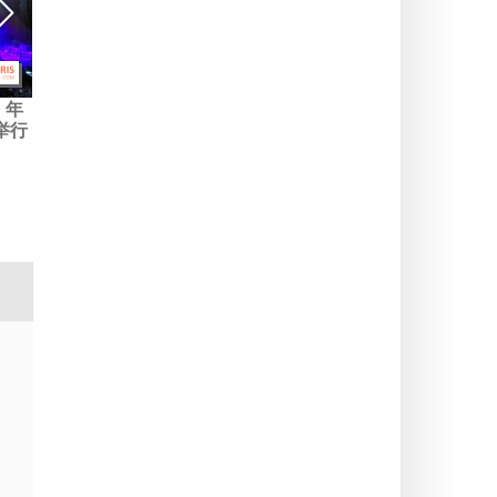
 年
舞台上的好声音：支持摩洛
皮埃尔-德梅尔2024年3月在
举行
哥的慈善音乐会，苏西昂布
巴黎天顶音乐厅举行的音乐
里
会
Angèle、Kavinsky 和
就是这样！为 202 年奥运会
台上使用了。在正式发布之前，由 A
起了轰动。