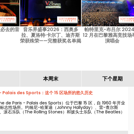
黎必去的音
音乐界盛事2026：西奥多
帕特里克-布吕尔 2024
拉、夏洛特·卡尔丁、迪齐斯
12 月在巴黎雅高竞技场
荣获殊荣——完整获奖名单揭
演唱会
晓
本周末
下个星期
s - Palais des Sports：这个 15 区场所的悠久历史
e Paris - Palais des Sports）位于巴黎 15 区，自 1960 年开业
志性场所。约翰尼-哈莱迪（Johnny Hallyday）、雷-查尔斯
）、滚石乐队（The Rolling Stones）和披头士乐队（The Beatles）
乐会！