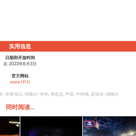
实用信息
日期和开放时间
在 2023年6月3日
官方网站
www.tf1.fr
克-布鲁埃尔
,
阿梅尔-本特
,
维亚尼
,
声音
,
中村绫
,
皮埃尔-德梅尔
同时阅读...