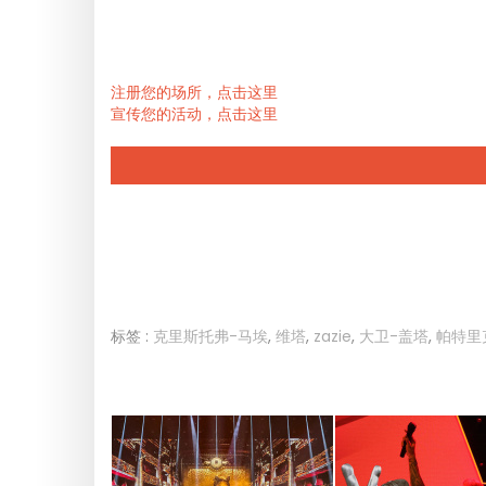
注册您的场所，点击这里
宣传您的活动，点击这里
标签 :
克里斯托弗-马埃
,
维塔
,
zazie
,
大卫-盖塔
,
帕特里