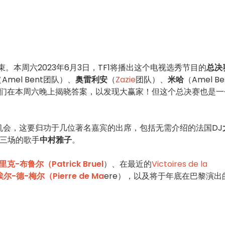
束。本周六2023年6月3日，TF1将播出这个电视选秀节目的
总决
Amel Bent团队）、
奥雷利安
（
Zazie
团队）、
米哈
（Amel Be
？让我们在本周六晚上揭晓答案，以发现大赢家！但这个总决赛也是
机会，这要归功于几位著名嘉宾的出席，包括无需介绍的法国DJ
三场的歌手
中村雅子
。
克-布鲁尔（Patrick Bruel
）、在最近的
Victoires de la
尔-德-梅尔（Pierre de Ma
ere），以及将于年底在巴黎演出