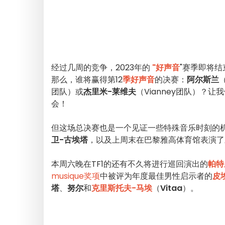
经过几周的竞争，2023年的
"好声音
"赛季即将结
那么，谁将赢得第12
季好声音
的决赛：
阿尔斯兰
（
团队）或
杰里米-莱维夫
（Vianney团队）
会！
但这场总决赛也是一个见证一些特殊音乐时刻的
卫-古埃塔
，以及上周末在巴黎雅高体育馆表演了
本周六晚在TF1的还有不久将进行巡回演出的
帕特里
musique奖项
中被评为年度最佳男性启示者的
皮埃
塔
、
努尔
和
克里斯托夫-马埃
（
Vitaa
）。