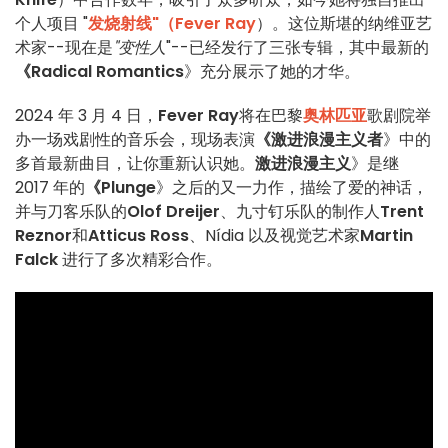
个人项目 "
发烧射线"（Fever Ray
）。这位斯堪的纳维亚艺
术家--现在是
"变性人
"--已经发行了三张专辑，其中最新的
《Radical Romantics
》充分展示了她的才华。
2024 年 3 月 4 日，
Fever Ray
将在巴黎
奥林匹亚
歌剧院举
办一场戏剧性的音乐会，现场表演
《激进浪漫主义者
》中的
多首最新曲目，让你重新认识她。
激进浪漫主义
》是继
2017 年的
《Plunge
》之后的又一力作，描绘了爱的神话，
并与刀客乐队的
Olof Dreijer
、九寸钉乐队的制作人
Trent
Reznor
和
Atticus Ross
、Nídia 以及视觉艺术家
Martin
Falck
进行了多次精彩合作。