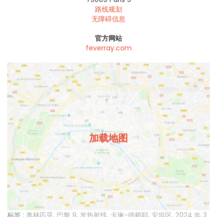
路线规划
无障碍信息
官方网站
feverray.com
加载地图
标签 :
奥林匹亚
,
巴黎 9
,
发热射线
,
卡琳-德赖耶
,
安坦区
,
2024 年 3