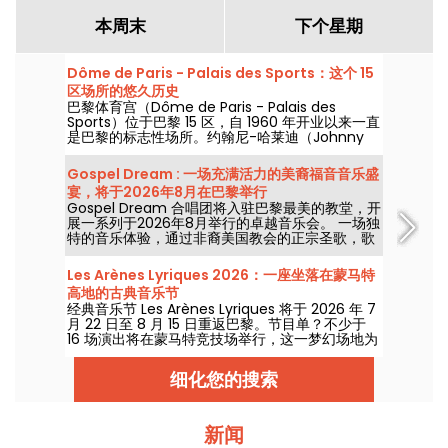
本周末
下个星期
Dôme de Paris - Palais des Sports：这个 15
区场所的悠久历史
巴黎体育宫（Dôme de Paris - Palais des
Sports）位于巴黎 15 区，自 1960 年开业以来一直
是巴黎的标志性场所。约翰尼-哈莱迪（Johnny
Hallyday）、雷-查尔斯（Ray Charles）、滚石
乐队（The Rolling Stones）和披头士乐队（The
Gospel Dream : 一场充满活力的美裔福音音乐盛
Beatles）都曾在此举办过音乐会！
宴，将于2026年8月在巴黎举行
Gospel Dream 合唱团将入驻巴黎最美的教堂，开
展一系列于2026年8月举行的卓越音乐会。 一场独
特的音乐体验，通过非裔美国教会的正宗圣歌，歌
颂希望、团结与韧性。
Les Arènes Lyriques 2026：一座坐落在蒙马特
高地的古典音乐节
经典音乐节 Les Arènes Lyriques 将于 2026 年 7
月 22 日至 8 月 15 日重返巴黎。节目单？不少于
16 场演出将在蒙马特竞技场举行，这一梦幻场地为
聆听经典乐章提供了理想背景。
细化您的搜索
新闻