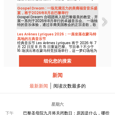
Hallyday）、雷-查尔斯（Ray Charles）、滚石
乐队（The Rolling Stones）和披头士乐队（The
Gospel Dream : 一场充满活力的美裔福音音乐盛
Beatles）都曾在此举办过音乐会！
宴，将于2026年8月在巴黎举行
Gospel Dream 合唱团将入驻巴黎最美的教堂，开
展一系列于2026年8月举行的卓越音乐会。 一场独
特的音乐体验，通过非裔美国教会的正宗圣歌，歌
颂希望、团结与韧性。
Les Arènes Lyriques 2026：一座坐落在蒙马特
高地的古典音乐节
经典音乐节 Les Arènes Lyriques 将于 2026 年 7
月 22 日至 8 月 15 日重返巴黎。节目单？不少于
16 场演出将在蒙马特竞技场举行，这一梦幻场地为
聆听经典乐章提供了理想背景。
细化您的搜索
新闻
最新新闻
阅读次数最多的
星期六
下午
巴黎圣母院九月将关闭数日：原因是什么，哪些