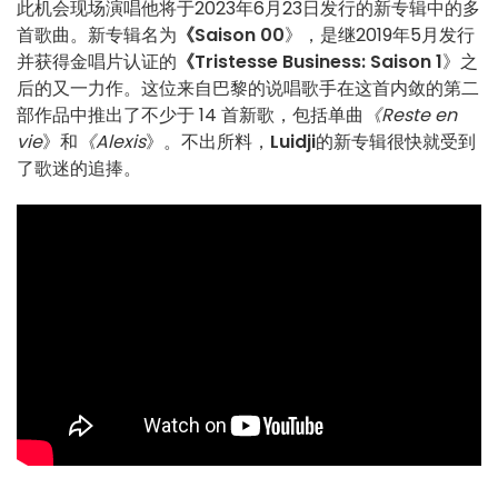
此机会现场演唱他将于2023年6月23日发行的新专辑中的多
首歌曲。新专辑名为
《Saison 00
》，是继2019年5月发行
并获得金唱片认证的
《Tristesse Business: Saison 1
》之
后的又一力作。这位来自巴黎的说唱歌手在这首内敛的第二
部作品中推出了不少于 14 首新歌，包括单曲
《Reste en
vie
》和
《Alexis
》。不出所料，
Luidji
的新专辑很快就受到
了歌迷的追捧。