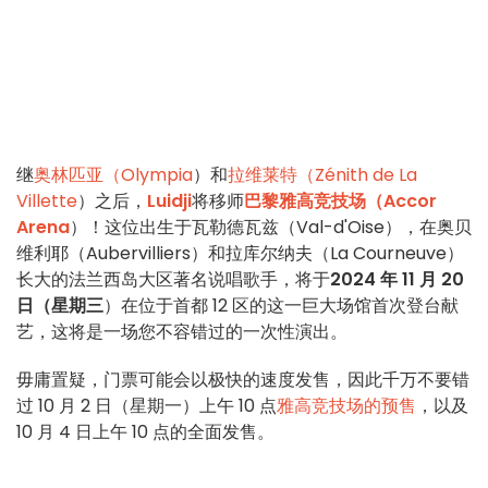
继
奥林匹亚（Olympia
）和
拉维莱特（Zénith de La
Villette
）之后，
Luidji
将移师
巴黎雅高竞技场（Accor
Arena
）！这位出生于瓦勒德瓦兹（Val-d'Oise），在奥贝
维利耶（Aubervilliers）和拉库尔纳夫（La Courneuve）
长大的法兰西岛大区著名说唱歌手，将于
2024 年 11 月 20
日（星期三
）在位于首都 12 区的这一巨大场馆首次登台献
艺，这将是一场您不容错过的一次性演出。
毋庸置疑，门票可能会以极快的速度发售，因此千万不要错
过 10 月 2 日（星期一）上午 10 点
雅高竞技场的预售
，以及
10 月 4 日上午 10 点的全面发售。