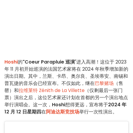
Hoshi
的
"Coeur Parapluie 巡演
"进入高潮！这位于 2023
年 11 月初开始巡演的法国艺术家将在 2024 年秋季增加新的
演出日期。其中，兰斯、卡昂、奥尔良、圣埃蒂安、南锡和
普瓦捷的音乐会已经宣布。不仅如此，继在
巴黎赌场
（售
罄）和
拉维莱特 Zénith de La Villette
（仅剩最后一张门
票）演出之后，这位艺术家还计划在首都的另一个演出地点
举行演唱会。这一次，
Hoshi
想得更远，宣布将于
2024 年
12 月 12 日星期四
在
阿迪达斯竞技场
举行一次性演出。