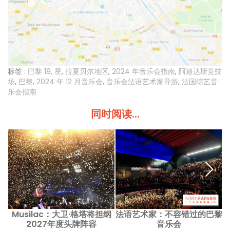
标签 :
巴黎 18
,
星
,
拉夏贝尔地区
,
2024 年音乐会指南
,
阿迪达斯竞技
场
,
巴黎
,
2024 年 12 月音乐会
,
音乐会法语艺术家导游
,
法国综艺音
乐会指南
同时阅读...
Musilac：大卫·格塔将担纲
法语艺术家：不容错过的巴黎
2027年度头牌阵容
音乐会