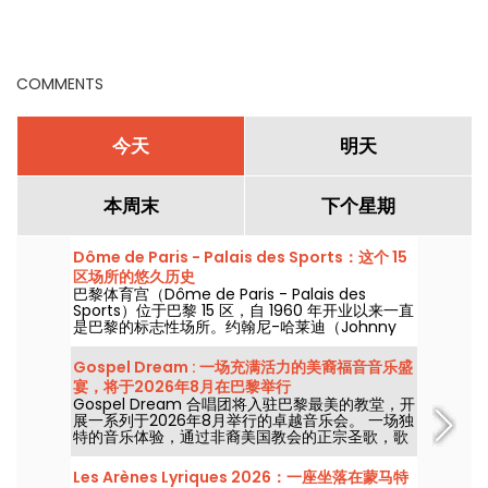
COMMENTS
今天
明天
本周末
下个星期
Dôme de Paris - Palais des Sports：这个 15
区场所的悠久历史
巴黎体育宫（Dôme de Paris - Palais des
Sports）位于巴黎 15 区，自 1960 年开业以来一直
是巴黎的标志性场所。约翰尼-哈莱迪（Johnny
Hallyday）、雷-查尔斯（Ray Charles）、滚石
乐队（The Rolling Stones）和披头士乐队（The
Gospel Dream : 一场充满活力的美裔福音音乐盛
Beatles）都曾在此举办过音乐会！
宴，将于2026年8月在巴黎举行
Gospel Dream 合唱团将入驻巴黎最美的教堂，开
展一系列于2026年8月举行的卓越音乐会。 一场独
特的音乐体验，通过非裔美国教会的正宗圣歌，歌
颂希望、团结与韧性。
Les Arènes Lyriques 2026：一座坐落在蒙马特