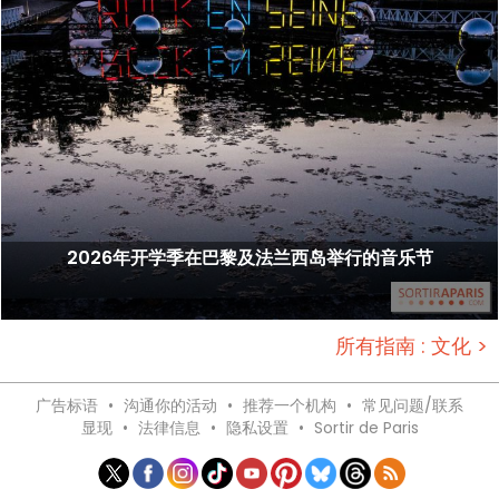
2026年开学季在巴黎及法兰西岛举行的音乐节
所有指南 : 文化 >
广告标语
•
沟通你的活动
•
推荐一个机构
•
常见问题/联系
显现
•
法律信息
•
隐私设置
•
Sortir de Paris