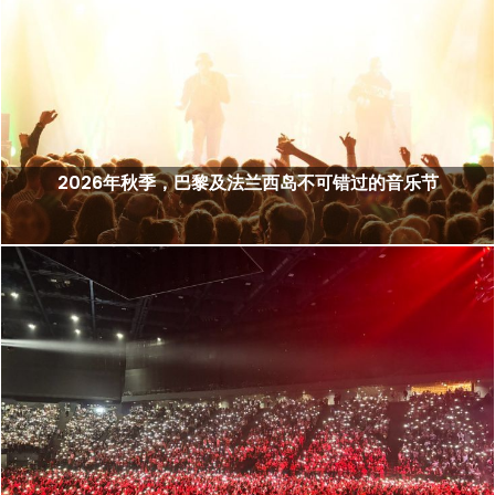
2026年秋季，巴黎及法兰西岛不可错过的音乐节