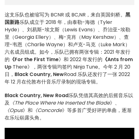
这支乐队也被缩写为 BCNR 或 BC,NR，来自英国剑桥。
黑
国新路
乐队成立于 2018 年，由泰勒-海德（Tyler
Hyde）、刘易斯-埃文斯（Lewis Evans）、乔治亚-埃勒
里（Georgia Ellery）、梅-克肖（May Kershaw）、查
理-韦恩（Charlie Wayne）和卢克-马克（Luke Mark）
六名成员组成。如今，乐队已拥有两张专辑：2021 年发行
的
《For the First Time
》和 2022 年发行的
《Ants from
Up
There》，两张专辑均签约 Ninja Tune。今年 2 月 20
日，
Black Country, New
Road 乐队还发行了一张 2022
年 12 月在伦敦布什音乐厅录制的现场专辑。
Black Country, New Road
乐队凭借其高效的后摇音乐以
及
《The Place Where He Inserted the Blade
》、
《Opus
》和
《Concorde
》等多首广受好评的单曲，逐渐
在乐坛崭露头角。