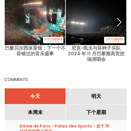
巴黎贝尔西体育馆：下一个不
尼克-凯夫与坏种子乐队
容错过的音乐盛事
2024 年 11 月巴黎雅高竞技
场演唱会
COMMENTS
今天
明天
本周末
下个星期
Dôme de Paris - Palais des Sports：这个 15