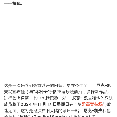
一一揭晓。
这是一次乐迷们翘首以盼的回归。早在今年 3 月，
尼克-凯
夫
就宣布他将与
"坏种子
"乐队重返乐坛前沿，发行新作品并
进行欧洲巡演，其中包括巴黎一站。
尼克
-
凯夫
和他的乐队
成员将于
2024 年 11 月 17 日星期日
在巴黎
雅高竞技场
与歌
迷见面。这将是巡演在旧大陆的最后一站。
尼克-凯夫
和他
的乐队
"坏种"（The Bad Seeds
）由沃伦-埃利斯