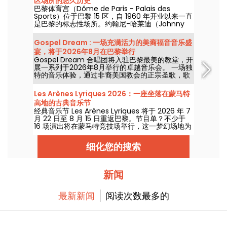
区场所的悠久历史
巴黎体育宫（Dôme de Paris - Palais des
Sports）位于巴黎 15 区，自 1960 年开业以来一直
是巴黎的标志性场所。约翰尼-哈莱迪（Johnny
Hallyday）、雷-查尔斯（Ray Charles）、滚石
乐队（The Rolling Stones）和披头士乐队（The
Gospel Dream : 一场充满活力的美裔福音音乐盛
Beatles）都曾在此举办过音乐会！
宴，将于2026年8月在巴黎举行
Gospel Dream 合唱团将入驻巴黎最美的教堂，开
展一系列于2026年8月举行的卓越音乐会。 一场独
特的音乐体验，通过非裔美国教会的正宗圣歌，歌
颂希望、团结与韧性。
Les Arènes Lyriques 2026：一座坐落在蒙马特
高地的古典音乐节
经典音乐节 Les Arènes Lyriques 将于 2026 年 7
月 22 日至 8 月 15 日重返巴黎。节目单？不少于
16 场演出将在蒙马特竞技场举行，这一梦幻场地为
聆听经典乐章提供了理想背景。
细化您的搜索
新闻
最新新闻
阅读次数最多的