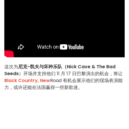
这次为
尼克-凯夫与坏种乐队（Nick Cave & The Bad
Seeds
）开场并支持他们 11 月 17 日巴黎演出的机会，将让
Black Country, New
Road 有机会展示他们的现场表演能
力，或许还能在法国赢得一些新歌迷。