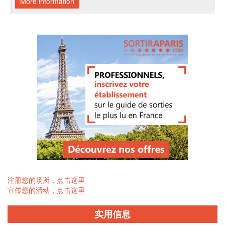
注册您的场所，点击这里
宣传您的活动，点击这里
实用信息