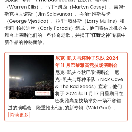
（Warren Ellis）、马丁-凯西（Martyn Casey）、吉姆-
斯克拉夫诺斯（Jim Sclavunos）、乔治-维斯蒂卡
（George Vjestica）、拉里-穆林斯（Larry Mullins）和
卡莉-帕拉迪丝（Carly Paradis）组成，他们将借此机会在
舞台上演唱他们的一些传奇老歌，并揭开
"狂野之神
"专辑中
新作品的神秘面纱。
尼克-凯夫与坏种子乐队 2024
年 11 月巴黎雅高竞技场演唱会
尼克-凯夫今秋巴黎演唱会！尼
克-凯夫与坏种乐队（Nick Cave
& The Bad Seeds）宣布，他们
将于 2024 年 11 月 17 日星期日在
巴黎雅高竞技场举办一场不容错
过的演唱会，隆重推出他们的新专辑《Wild God》。
[阅读更多]