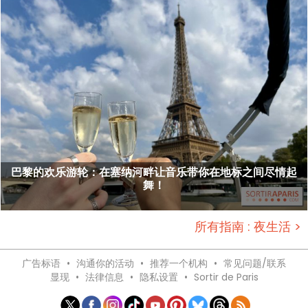
巴黎的欢乐游轮：在塞纳河畔让音乐带你在地标之间尽情起
舞！
所有指南 : 夜生活 >
广告标语
•
沟通你的活动
•
推荐一个机构
•
常见问题/联系
显现
•
法律信息
•
隐私设置
•
Sortir de Paris