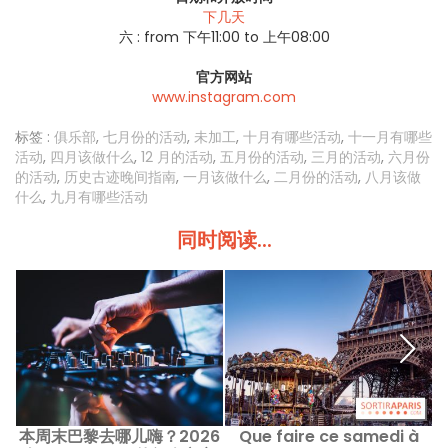
下几天
六 :
from 下午11:00 to 上午08:00
官方网站
www.instagram.com
标签 :
俱乐部
,
七月份的活动
,
未加工
,
十月有哪些活动
,
十一月有哪些
活动
,
四月该做什么
,
12 月的活动
,
五月份的活动
,
三月的活动
,
六月份
的活动
,
历史古迹晚间指南
,
一月该做什么
,
二月份的活动
,
八月该做
什么
,
九月有哪些活动
同时阅读...
本周末巴黎去哪儿嗨？2026
Que faire ce samedi à