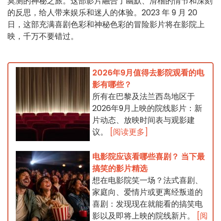
莫测的神秘之旅。这部影片融合了幽默、滑稽的情节和深刻
的反思，给人带来娱乐和迷人的体验。2023 年 9 月 20
日，这部充满喜剧色彩和神秘色彩的冒险影片将在影院上
映，千万不要错过。
2026年9月值得去影院观看的电
影有哪些？
所有在巴黎及法兰西岛地区于
2026年9月上映的院线影片：新
片动态、放映时间表与观影建
议。
[阅读更多]
电影院应该看哪些喜剧？ 当下最
搞笑的影片精选
想在电影院笑一场？法式喜剧、
家庭向、爱情片或更离经叛道的
喜剧：发现现在就能看的搞笑电
影以及即将上映的院线新片。
[阅