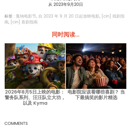
从 2023年9月20日
标签 :
戛纳电影节
,
自 2023 年 9 月 20 日起放映电影
,
[cin] 戏剧指
南
,
[cin] 喜剧指南
同时阅读...
2026年8月5日上映的电影：
电影院应该看哪些喜剧？ 当
警务队系列、汪汪队立大功，
下最搞笑的影片精选
以及 Kyma
COMMENTS