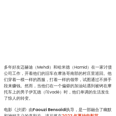
多年好友迈赫迪（Mehdi）和哈米德（Hamid）在一家讨债
公司工作，开着他们的旧车在摩洛哥南部的村庄里巡回。他
们穿着一模一样的西服，打着一样的领带，试图通过不择手
段来赚钱。然而，当他们在一个偏僻的加油站遇到被铐在摩
托车上的男子伊瓦德（l'Evadé）时，他们单调的生活发生
了惊人的转变。
电影《
沙漠
》由
Faouzi Bensaïdi
执导，是一部融合了幽默
和神秘主义的喜剧片。该片将在
2023 年戛纳电影节