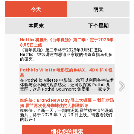
今天
明天
本周末
下个星期
Netflix 将推出《百年孤独》第二季：定于2026年
8月5日上线
《百年孤独》第二季将于2026年8月5日登陆
Netflix，继续讲述布恩迪亚家族的传奇直指马孔多
的覆灭。
Pathé la Villette 电影院的 IMAX、4DX 和 X 银
幕
在 Pathé la Villette 电影院，您可以利用各种技术
体验与众不同的观影感受，还可以探索 Pathé 儿
童区，这是 Pathé Gaumont 集团唯一一家专为
儿童开设的影院。
蜘蛛侠：Brand New Day 登上大银幕 — 我们对汤
姆·霍兰再次化身蜘蛛侠的无剧透影评
蜘蛛侠：全新一天，一部由汤姆·霍兰德主演的漫威
新片，将于 2026 年 7 月 29 日上映。请查看我们
的影评！
细化您的搜索