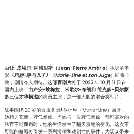
由
让-皮埃尔-阿梅里斯（Jean-Pierre Améris
）执导的电
影《
玛丽-琳与儿子》（Marie-Line et son Juge
）即将上
映，剧情令人期待。这部
喜剧片
将于 2023 年 10 月 11 日在
国内上映，由
卢安-埃梅拉、米歇尔-布朗
和
维克多-贝尔蒙
多
三位
才华横溢
的演员主演，是一部大胆的混合类型片。
故事围绕 20 岁的女服务员玛丽-琳（Marie-Line）展开，
她精力充沛，脾气暴躁。当她与一位脾气暴躁、郁郁寡欢的
法官不期而遇时，她的生活发生了翻天覆地的变化。这次不
可能的邂逅将引发一系列滑稽和戏剧性的事件，为观众带来