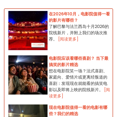
在2026年10月，电影院值得一看
的影片有哪些？
了解巴黎与法兰西岛十月2026的
院线新片，并附上我们的场次推
荐。
[阅读更多]
电影院应该看哪些喜剧？ 当下最
搞笑的影片精选
想在电影院笑一场？法式喜剧、
家庭向、爱情片或更离经叛道的
喜剧：发现现在就能看的搞笑电
影以及即将上映的院线新片。
[阅
读更多]
现在电影院值得一看的电影有哪
些？我们的精选