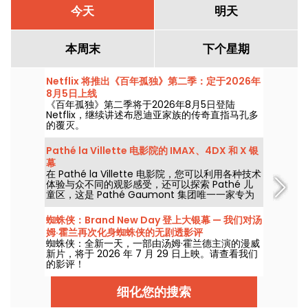
今天
明天
本周末
下个星期
Netflix 将推出《百年孤独》第二季：定于2026年
8月5日上线
《百年孤独》第二季将于2026年8月5日登陆
Netflix，继续讲述布恩迪亚家族的传奇直指马孔多
的覆灭。
Pathé la Villette 电影院的 IMAX、4DX 和 X 银
幕
在 Pathé la Villette 电影院，您可以利用各种技术
体验与众不同的观影感受，还可以探索 Pathé 儿
童区，这是 Pathé Gaumont 集团唯一一家专为
儿童开设的影院。
蜘蛛侠：Brand New Day 登上大银幕 — 我们对汤
姆·霍兰再次化身蜘蛛侠的无剧透影评
蜘蛛侠：全新一天，一部由汤姆·霍兰德主演的漫威
新片，将于 2026 年 7 月 29 日上映。请查看我们
的影评！
细化您的搜索