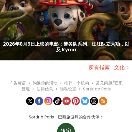
2026年8月5日上映的电影：警务队系列、汪汪队立大功，以
及 Kyma
所有指南 : 文化 >
广告标语
•
沟通你的活动
•
推荐一个机构
•
常见问题/联系
显现
•
法律信息
•
隐私设置
•
Sortir de Paris
Sortir à Paris，巴黎旅游局的合作伙伴：