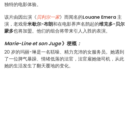
独特的电影体验。
该片由因出演《
贝利尔一家
》而闻名的
Louane Emera
主
演，老戏骨
米歇尔-布朗
和在电影界声名鹊起的
维克多-贝尔
蒙多
也将加盟。他们的组合将带来引人入胜的表演。
Marie-Line et son Juge
》梗概
：
20 岁的玛丽-琳是一名聒噪、精力充沛的女服务员。她遇到
了一位脾气暴躁、情绪低落的法官，法官雇她做司机，从此
她的生活发生了翻天覆地的变化。