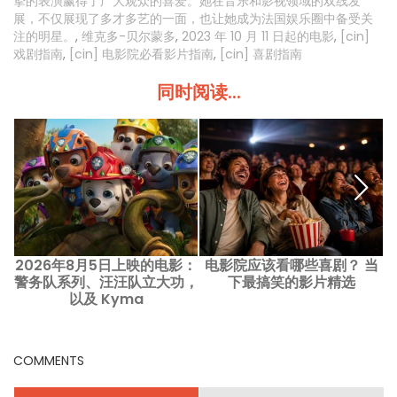
挚的表演赢得了广大观众的喜爱。她在音乐和影视领域的双线发
展，不仅展现了多才多艺的一面，也让她成为法国娱乐圈中备受关
注的明星。
,
维克多-贝尔蒙多
,
2023 年 10 月 11 日起的电影
,
[cin]
戏剧指南
,
[cin] 电影院必看影片指南
,
[cin] 喜剧指南
同时阅读...
2026年8月5日上映的电影：
电影院应该看哪些喜剧？ 当
警务队系列、汪汪队立大功，
下最搞笑的影片精选
以及 Kyma
COMMENTS