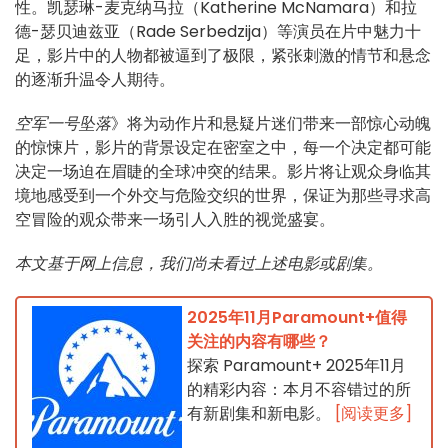
性。凯瑟琳-麦克纳马拉（Katherine McNamara）和拉
德-瑟贝迪兹亚（Rade Serbedzija）等演员在片中魅力十
足，影片中的人物都被逼到了极限，紧张刺激的情节和悬念
的逐渐升温令人期待。
空军一号坠落
》将为动作片和悬疑片迷们带来一部惊心动魄
的惊悚片，影片的背景设定在密室之中，每一个决定都可能
决定一场迫在眉睫的全球冲突的结果。影片将让观众身临其
境地感受到一个外交与危险交织的世界，保证为那些寻求高
空冒险的观众带来一场引人入胜的视觉盛宴。
本文基于网上信息，我们尚未看过上述电影或剧集。
2025年11月Paramount+值得
关注的内容有哪些？
探索 Paramount+ 2025年11月
的精彩内容：本月不容错过的所
有新剧集和新电影。
[阅读更多]