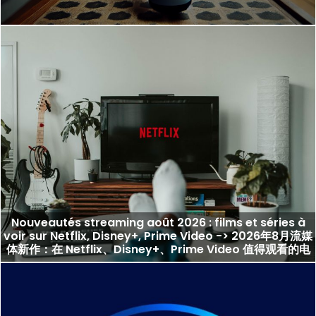
Nouveautés streaming août 2026 : films et séries à
voir sur Netflix, Disney+, Prime Video -> 2026年8月流媒
体新作：在 Netflix、Disney+、Prime Video 值得观看的电
影与剧集