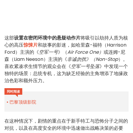
这部
设置在密闭环境中的悬疑动作片
将吸引以劫持人质为核
心的高压
惊悚片
和故事的影迷，如哈里森-福特（Harrison
Ford）主演的《
空军一号
》（
Air Force One）
或连姆-尼
森（Liam Neeson）主演的《
非诚勿扰》（Non-Stop
）。
喜欢紧凑求生情节的观众会在《
空军一号坠落
》中发现一个
独特的场景：总统专机，这为缺乏经验的主角增添了地缘政
治色彩和额外压力。
同时阅读
巴黎顶级影院
在这种情况下，剧情的重点在于新手特工与恐怖分子之间的
对抗，以及在高度安全的环境中迅速做出战略决策的必要