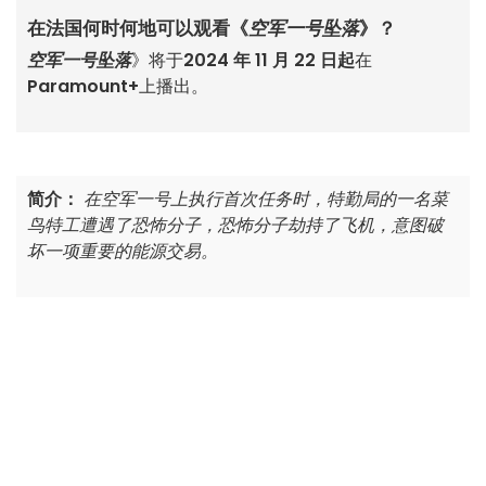
在法国何时何地可以观看《
空军一号坠落
》？
空军一号坠落
》将于
2024 年 11 月 22 日起
在
Paramount+
上播出。
简介：
在空军一号上执行首次任务时，特勤局的一名菜
鸟特工遭遇了恐怖分子，恐怖分子劫持了飞机，意图破
坏一项重要的能源交易。