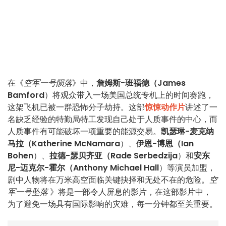
在《
空军一号陨落
》中，
詹姆斯-班福德（James
Bamford
）将观众带入一场美国总统专机上的时间赛跑，
这架飞机已被一群恐怖分子劫持。这部
惊悚动作片
讲述了一
名缺乏经验的特勤局特工发现自己处于人质事件的中心，而
人质事件有可能破坏一项重要的能源交易。
凯瑟琳-麦克纳
马拉（Katherine McNamara
）、
伊恩-博恩（Ian
Bohen
）、
拉德-瑟贝齐亚（Rade Serbedzija
）和
安东
尼-迈克尔-霍尔（Anthony Michael Hall
）等演员加盟，
剧中人物将在万米高空面临关键抉择和无处不在的危险。
空
军一号坠落
》将是一部令人屏息的影片，在这部影片中，
为了避免一场具有国际影响的灾难，每一分钟都至关重要。