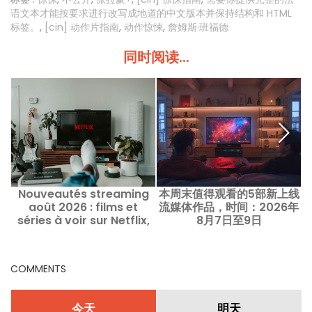
语文本才能按要求进行改写成地道的中文版本并保持结构和 HTML
标签。
,
[cin] 动作片指南
,
动作惊悚
,
詹姆斯·班福德
同时阅读...
Nouveautés streaming
本周末值得观看的5部新上线
août 2026 : films et
流媒体作品，时间：2026年
séries à voir sur Netflix,
8月7日至9日
Disney+, Prime Video ->
2026年8月流媒体新作：在
Netflix、Disney+、Prime
COMMENTS
Video 值得观看的电影与剧
集
今天
明天