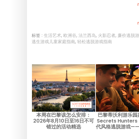
标签 :
生活艺术
,
欧洲谷
,
法兰西岛
,
火影忍者
,
廉价逃脱
逃生游戏儿童家庭指南
,
轻松逃脱游戏指南
本周在巴黎该怎么安排：
巴黎蒂沃利游乐园
2026年8月10日至16日不可
Secrets Hunte
错过的活动精选
代风格逃脱游戏—
测