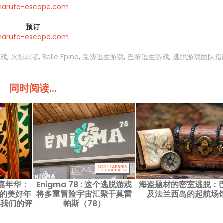
naruto-escape.com
预订
naruto-escape.com
游戏
,
火影忍者
,
Belle Epine
,
免费逃生游戏
,
巴黎逃生游戏
,
逃脱游戏团队指
同时阅读...
嘉年华：
Enigma 78 : 这个逃脱游戏
海盗题材的密室逃脱：
rs 的美好年
将多重冒险宇宙汇聚于莫雷
及法兰西岛的起航场
—我们的评
帕斯（78）