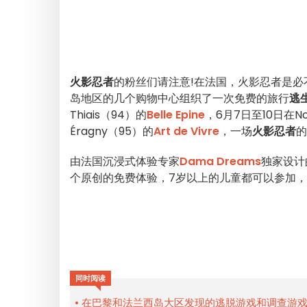
火影忍者
的粉丝们请注意!在法国，火影忍者是必不
岛地区的几个购物中心组织了一次免费的旅行
逃
Thiais（94）的
Belle Epine
，6月7日至10日在Noi
Éragny（95）的
Art de Vivre
，一场
火影忍者
的
由法国沉浸式体验专家
Dama Dreams
独家设计
个原创的免费体验，7岁以上的儿童都可以参加
同时阅读
在巴黎和法兰西岛大区发现的逃脱游戏和调查游