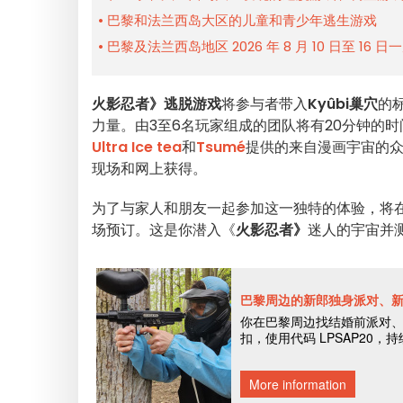
巴黎和法兰西岛大区的儿童和青少年逃生游戏
巴黎及法兰西岛地区 2026 年 8 月 10 日至 16 
火影忍者》
逃脱游戏
将参与者带入
Kyûbi巢穴
的
力量。由3至6名玩家组成的团队将有20分钟的
Ultra Ice tea
和
Tsumé
提供的来自漫画宇宙的众
现场和网上获得。
为了与家人和朋友一起参加这一独特的体验，将在
场预订。这是你潜入《
火影忍者》
迷人的宇宙并