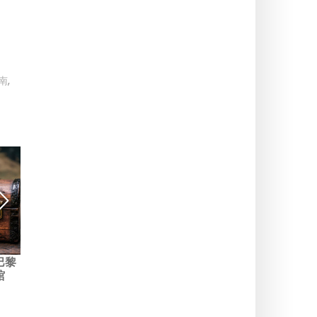
南
,
巴黎
在巴黎和法兰西岛大区发现
2026年巴黎春季和复活节假
馆
的逃脱游戏和调查游戏
期免费出游十大好去处