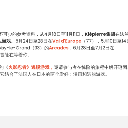
可少的参考资料，从4月18日至11月11日，
Klépierre集团
在法
生游戏
。5月24日至28日在
Val d'Europe
（77），5月10日至1
sy-le-Grand（93）的
Arcades
，6月28日至7月2日在
冒险在等着你。
的《
火影忍者》逃脱游戏，
邀请参与者在惊险的旅程中解开谜团
，它结合了法国人在日本的两个爱好：漫画和逃脱游戏。
戏