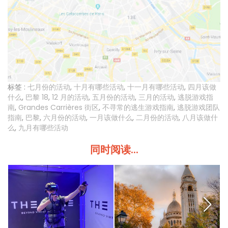
标签 :
七月份的活动
,
十月有哪些活动
,
十一月有哪些活动
,
四月该做
什么
,
巴黎 18
,
12 月的活动
,
五月份的活动
,
三月的活动
,
逃脱游戏指
南
,
Grandes Carrières 街区
,
不寻常的逃生游戏指南
,
逃脱游戏团队
指南
,
巴黎
,
六月份的活动
,
一月该做什么
,
二月份的活动
,
八月该做什
么
,
九月有哪些活动
同时阅读...