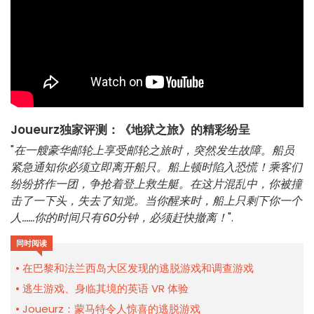
Joueurz独家评测：《地狱之旅》的精彩纷呈
"
在一艘豪华邮轮上享受邮轮之旅时，突然发生故障。船员
紧急通知你必须立即离开船只。船上顿时陷入恐慌！乘客们
纷纷挤作一团，争抢着登上救生艇。在这片混乱中，你被撞
击了一下头，失去了知觉。当你醒来时，船上只剩下你一个
人……你的时间只有60分钟，必须赶快撤离！
".
同时阅读
在巴黎和法兰西岛大区发现的逃脱游戏和调查游戏
逃生游戏、身临其境的英语 VR 体验
Joueurz：蒙马特令人惊喜的逃脱游戏