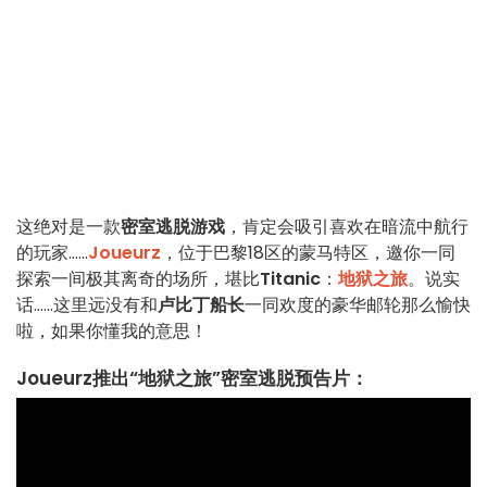
这绝对是一款
密室逃脱游戏
，肯定会吸引喜欢在暗流中航行
的玩家……
Joueurz
，位于巴黎18区的蒙马特区，邀你一同
探索一间极其离奇的场所，堪比
Titanic
：
地狱之旅
。说实
话……这里远没有和
卢比丁船长
一同欢度的豪华邮轮那么愉快
啦，如果你懂我的意思！
Joueurz推出“地狱之旅”密室逃脱预告片：