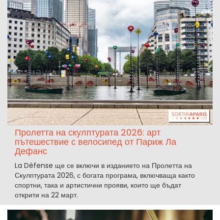
Пролетта на скулптурата 2026: арт
пътешествие с велосипед от Париж Ла
Дефанс
La Défense ще се включи в изданието на Пролетта на
Скулптурата 2026, с богата програма, включваща както
спортни, така и артистични прояви, които ще бъдат
открити на 22 март.