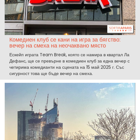
Комедиен клуб се кани на игра за бягство:
вечер на смеха на неочаквано място
Ескейп играта Team Break, която се намира в квартал Ла
Дефанс, ще се превърне в комедиен клуб за една вечер с
четирима комедианти на сцената на 15 май 2025 г. Със
сигурност това ще бъде вечер на смеха.