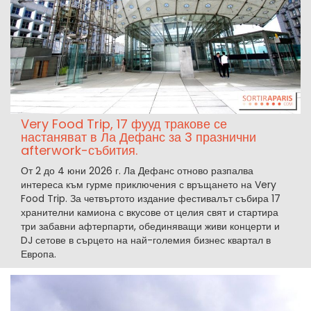
Very Food Trip, 17 фууд тракове се
настаняват в Ла Дефанс за 3 празнични
afterwork-събития.
От 2 до 4 юни 2026 г. Ла Дефанс отново разпалва
интереса към гурме приключения с връщането на Very
Food Trip. За четвъртото издание фестивалът събира 17
хранителни камиона с вкусове от целия свят и стартира
три забавни афтерпарти, обединяващи живи концерти и
DJ сетове в сърцето на най-големия бизнес квартал в
Европа.