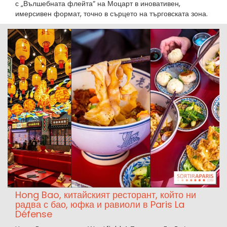
с „Вълшебната флейта“ на Моцарт в иновативен,
имерсивен формат, точно в сърцето на търговската зона.
Hong Bao, китайският ресторант, който ни
радва с бао, юфка и равиоли в Paris La
Défense