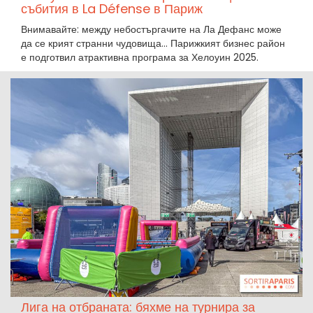
събития в La Défense в Париж
Внимавайте: между небостъргачите на Ла Дефанс може
да се крият странни чудовища... Парижкият бизнес район
е подготвил атрактивна програма за Хелоуин 2025.
Лига на отбраната: бяхме на турнира за