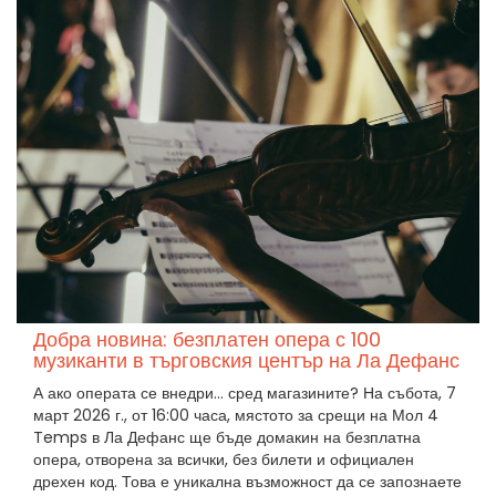
Добра новина: безплатен опера с 100
музиканти в търговския център на Ла Дефанс
А ако операта се внедри… сред магазините? На събота, 7
март 2026 г., от 16:00 часа, мястото за срещи на Мол 4
Temps в Ла Дефанс ще бъде домакин на безплатна
опера, отворена за всички, без билети и официален
дрехен код. Това е уникална възможност да се запознаете