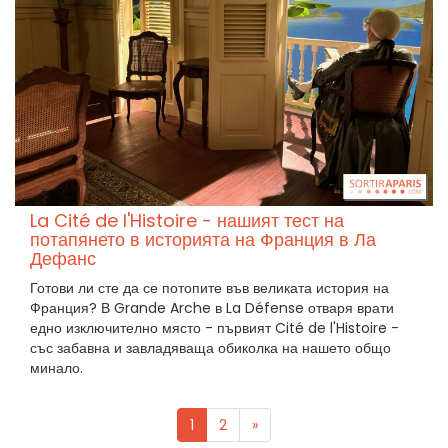
La Cité de l'Histoire - нашият тест на
потапянето в историята на Франция в Ла
Дефанс
Готови ли сте да се потопите във великата история на
Франция? В Grande Arche в La Défense отваря врати
едно изключително място - първият Cité de l'Histoire -
със забавна и завладяваща обиколка на нашето общо
минало.
1
2
»