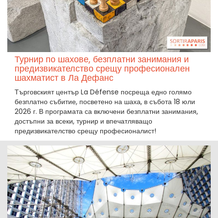
Турнир по шахове, безплатни занимания и
предизвикателство срещу професионален
шахматист в Ла Дефанс
Търговският център La Défense посреща едно голямо
безплатно събитие, посветено на шаха, в събота 18 юли
2026 г. В програмата са включени безплатни занимания,
достъпни за всеки, турнир и впечатляващо
предизвикателство срещу професионалист!