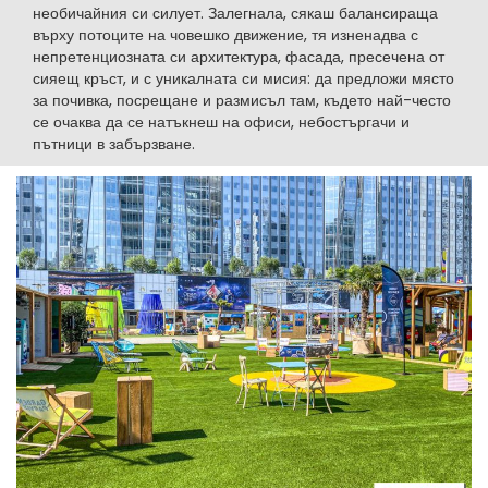
необичайния си силует. Залегнала, сякаш балансираща
върху потоците на човешко движение, тя изненадва с
непретенциозната си архитектура, фасада, пресечена от
сияещ кръст, и с уникалната си мисия: да предложи място
за почивка, посрещане и размисъл там, където най-често
се очаква да се натъкнеш на офиси, небостъргачи и
пътници в забързване.