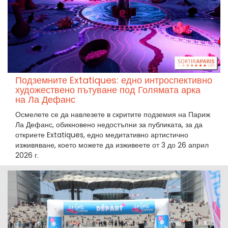
Подземните Extatiques: едно интроспективно
художествено пътуване под Голямата арка
на Ла Дефанс
Осмелете се да навлезете в скритите подземия на Париж
Ла Дефанс, обикновено недостъпни за публиката, за да
откриете Extatiques, едно медитативно артистично
изживяване, което можете да изживеете от 3 до 26 април
2026 г.