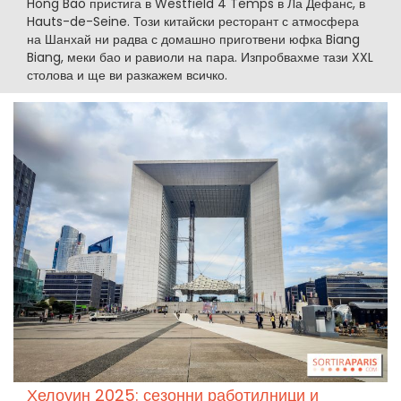
Hong Bao пристига в Westfield 4 Temps в Ла Дефанс, в
Hauts-de-Seine. Този китайски ресторант с атмосфера
на Шанхай ни радва с домашно приготвени юфка Biang
Biang, меки бао и равиоли на пара. Изпробвахме тази XXL
столова и ще ви разкажем всичко.
Хелоуин 2025: сезонни работилници и