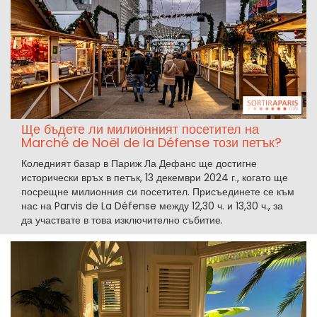
Ще бъдете ли милионният посетител на
Marché de Noël de la Défense този петък?
Коледният базар в Париж Ла Дефанс ще достигне
исторически връх в петък, 13 декември 2024 г., когато ще
посрещне милионния си посетител. Присъединете се към
нас на Parvis de La Défense между 12,30 ч. и 13,30 ч., за
да участвате в това изключително събитие.