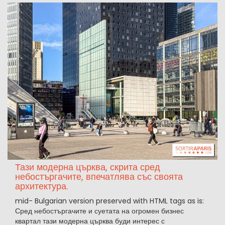
Тази модерна църква, скрита сред
небостъргачите, впечатлява със своята
архитектура.
mid- Bulgarian version preserved with HTML tags as is:
Сред небостъргачите и суетата на огромен бизнес
квартал тази модерна църква буди интерес с