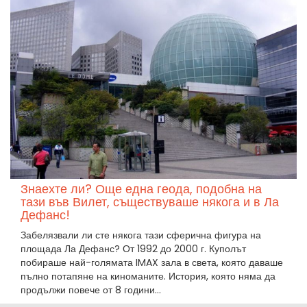
Знаехте ли? Още една геода, подобна на
тази във Вилет, съществуваше някога и в Ла
Дефанс!
Забелязвали ли сте някога тази сферична фигура на
площада Ла Дефанс? От 1992 до 2000 г. Куполът
побираше най-голямата IMAX зала в света, която даваше
пълно потапяне на киноманите. История, която няма да
продължи повече от 8 години...