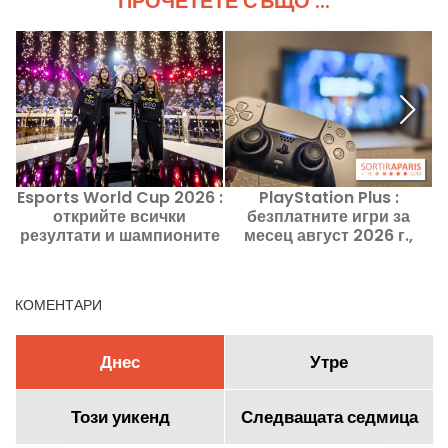
ПРОЧЕТЕТЕ СЪЩО ...
Esports World Cup 2026 :
PlayStation Plus :
открийте всички
безплатните игри за
резултати и шампионите
месец август 2026 г.,
от всяка финална среща
подаръците на Sony,
които не трябва да
пропускате
КОМЕНТАРИ
Днес
Утре
Този уикенд
Следващата седмица