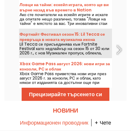
Ловци на тайни: ескейп играта, която ще ви
върне назад във времето в Nation
Ако сте почитатели на ескейп игрите и искате
да опитате нещо различно, тогава "Ловци на
тайни" е мястото за вас. Три иновативни стаи
предлагат уникално пътешествие във времето.
Можете ли да разгадаете загадките на Secrets
Фортнайт Фестивал сезон 15: Lil Tecca се
Hunters и да избегнете съдбата си?
превръща в новата музикална икона
Lil Tecca се присъединява към Fortnite
Festival като хедлайнър на сезон 15 от 30 юли
2026 г., с нов Музикален пропуск, облекла,
аксесоари и няколко изпълними парчета. Тази
колаборация позволява да откриете Ransom,
Xbox Game Pass август 2026: нови игри за
Dark Thoughts, Love Me и 500lbs в
конзоли, PC и облак
музикалния режим на Epic Games.
Xbox Game Pass приветства нови игри през
август 2026 г. за конзоли, PC и облак, като
някои от изданията са достъпни още при
пускането им. Ето основните попълнения,
обявени от Microsoft за абонатите на
Прецизирайте търсенето си
услугата.
НОВИНИ
Информационен проводник
+ Чете