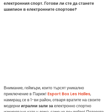
електронния спорт. Готови ли сте да станете
шампион в електронните спортове?
Внимание, геймъри, които търсят уникално
приключение в Париж!
Esport Box Les Halles
,
намиращ се в 1-ви район, отваря вратите на своите
модерни
игрални зали за
електронно спортно
изживяване като у дома, само че по-добро! Потопете