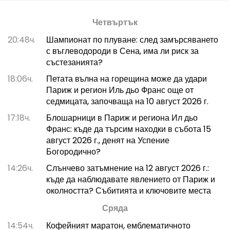
Четвъртък
20:48ч.
Шампионат по плуване: след замърсяването
с въглеводороди в Сена, има ли риск за
състезанията?
18:06ч.
Петата вълна на горещина може да удари
Париж и регион Иль дьо Франс още от
седмицата, започваща на 10 август 2026 г.
17:18ч.
Блошарници в Париж и региона Ил дьо
Франс: къде да търсим находки в събота 15
август 2026 г., денят на Успение
Богородично?
14:26ч.
Слънчево затъмнение на 12 август 2026 г.:
къде да наблюдавате явлението от Париж и
околността? Събитията и ключовите места
Сряда
14:54ч.
Кофейният маратон, емблематичното