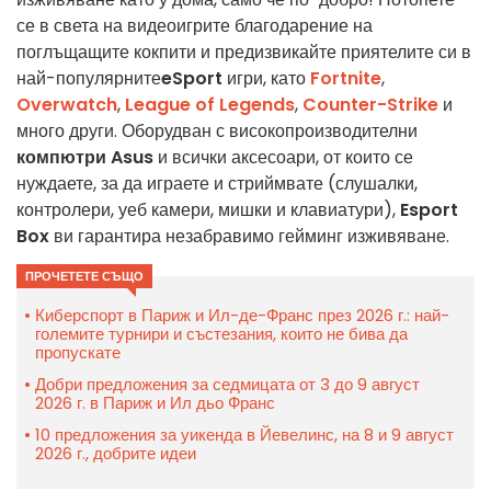
се в света на видеоигрите благодарение на
поглъщащите кокпити и предизвикайте приятелите си в
най-популярните
eSport
игри, като
Fortnite
,
Overwatch
,
League of Legends
,
Counter-Strike
и
много други. Оборудван с високопроизводителни
компютри Asus
и всички аксесоари, от които се
нуждаете, за да играете и стриймвате (слушалки,
контролери, уеб камери, мишки и клавиатури),
Esport
Box
ви гарантира незабравимо гейминг изживяване.
ПРОЧЕТЕТЕ СЪЩО
Киберспорт в Париж и Ил-де-Франс през 2026 г.: най-
големите турнири и състезания, които не бива да
пропускате
Добри предложения за седмицата от 3 до 9 август
2026 г. в Париж и Ил дьо Франс
10 предложения за уикенда в Йевелинс, на 8 и 9 август
2026 г., добрите идеи