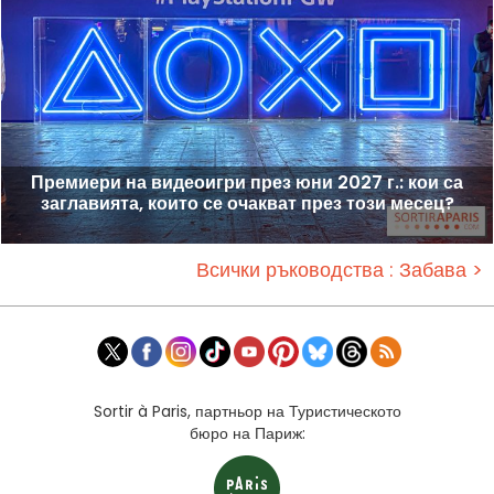
Премиери на видеоигри през юни 2027 г.: кои са
заглавията, които се очакват през този месец?
Всички ръководства : Забава >
Sortir à Paris, партньор на Туристическото
бюро на Париж: