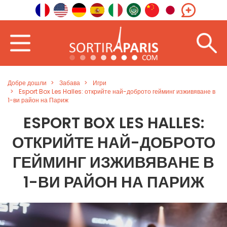
Добре дошли
Забава
Игри
Esport Box Les Halles: открийте най-доброто гейминг изживяване в
1-ви район на Париж
ESPORT BOX LES HALLES:
ОТКРИЙТЕ НАЙ-ДОБРОТО
ГЕЙМИНГ ИЗЖИВЯВАНЕ В
1-ВИ РАЙОН НА ПАРИЖ