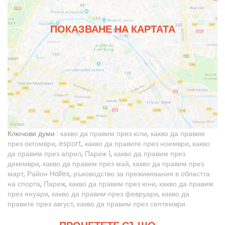
ПОКАЗВАНЕ НА КАРТАТА
Ключови думи :
какво да правим през юли
,
какво да правим
през октомври
,
esport
,
какво да правите през ноември
,
какво
да правим през април
,
Париж 1
,
какво да правим през
декември
,
какво да правим през май
,
какво да правим през
март
,
Район Halles
,
ръководство за преживявания в областта
на спорта
,
Париж
,
какво да правим през юни
,
какво да правим
през януари
,
какво да правим през февруари
,
какво да
правите през август
,
какво да правим през септември