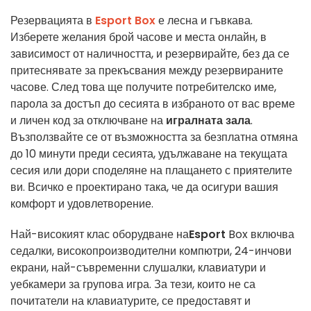
Резервацията в
Esport Box
е лесна и гъвкава.
Изберете желания брой часове и места онлайн, в
зависимост от наличността, и резервирайте, без да се
притеснявате за прекъсвания между резервираните
часове. След това ще получите потребителско име,
парола за достъп до сесията в избраното от вас време
и личен код за отключване на
игралната зала
.
Възползвайте се от възможността за безплатна отмяна
до 10 минути преди сесията, удължаване на текущата
сесия или дори споделяне на плащането с приятелите
ви. Всичко е проектирано така, че да осигури вашия
комфорт и удовлетворение.
Най-високият клас оборудване на
Esport
Box включва
седалки, високопроизводителни компютри, 24-инчови
екрани, най-съвременни слушалки, клавиатури и
уебкамери за групова игра. За тези, които не са
почитатели на клавиатурите, се предоставят и