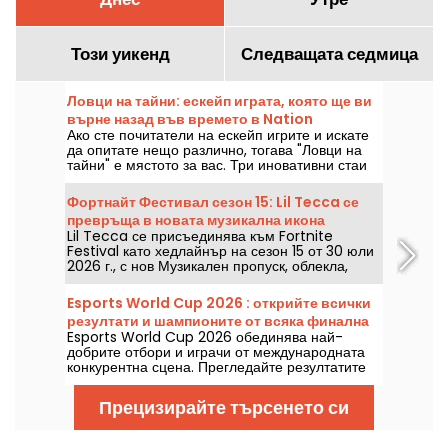
Този уикенд
Следващата седмица
Ловци на тайни: ескейп играта, която ще ви
върне назад във времето в Nation
Ако сте почитатели на ескейп игрите и искате
да опитате нещо различно, тогава "Ловци на
тайни" е мястото за вас. Три иновативни стаи
предлагат уникално пътешествие във времето.
Можете ли да разгадаете загадките на Secrets
Фортнайт Фестивал сезон 15: Lil Tecca се
Hunters и да избегнете съдбата си?
превръща в новата музикална икона
Lil Tecca се присъединява към Fortnite
Festival като хедлайнър на сезон 15 от 30 юли
2026 г., с нов Музикален пропуск, облекла,
аксесоари и няколко изпълними парчета. Тази
колаборация позволява да откриете Ransom,
Esports World Cup 2026 : открийте всички
Dark Thoughts, Love Me и 500lbs в
резултати и шампионите от всяка финална
музикалния режим на Epic Games.
Esports World Cup 2026 обединява най-
среща
добрите отбори и играчи от международната
конкурентна сцена. Прегледайте резултатите
от финалите, точните резултати, победителите
във всеки турнир и календара на
Прецизирайте търсенето си
предстоящите срещи.