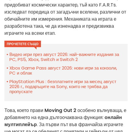
придобиват космически характер, тъй като F.A.R.Ts.
изследват поредица от загадъчни вселени, различни от
обичайните им измерения. Механиката на играта е
разработена така, че да изненадва и предизвиква
играчите на всеки етап.
ПРОЧЕТЕТЕ СЪЩО
Видео игри през август 2026: най-важните издания за
PC, PS5, Xbox, Switch и Switch 2
Xbox Game Pass август 2026: нови игри за конзоли,
PC и облак
PlayStation Plus : безплатните игри за месец август
2026 г., подаръците на Sony, които не трябва да
пропускате
Това, което прави
Moving Out 2
особено вълнуваща, е
добавянето на една дългоочаквана функция:
онлайн
мултиплейър
. За първи път във франчайза играчите
ще могат да се обединят с приятели и геймъри от цял