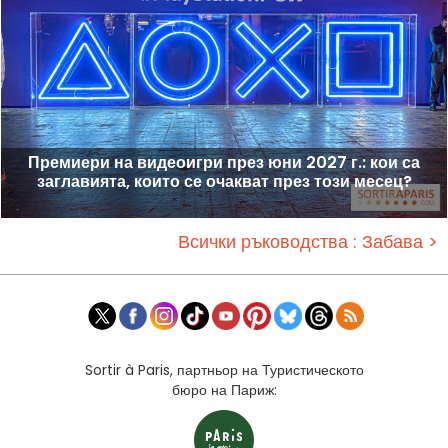
Премиери на видеоигри през юни 2027 г.: кои са
заглавията, които се очакват през този месец?
Всички ръководства : Забава >
Sortir à Paris, партньор на Туристическото
бюро на Париж: