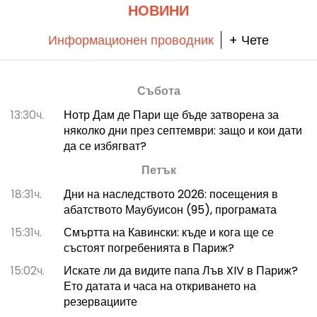
НОВИНИ
Информационен проводник
+ Чете
Събота
13:30ч.
Нотр Дам де Пари ще бъде затворена за
няколко дни през септември: защо и кои дати
да се избягват?
Петък
18:31ч.
Дни на наследството 2026: посещения в
абатството Маубуисон (95), програмата
15:31ч.
Смъртта на Кавински: къде и кога ще се
състоят погребенията в Париж?
15:02ч.
Искате ли да видите папа Лъв XIV в Париж?
Ето датата и часа на откриването на
резервациите