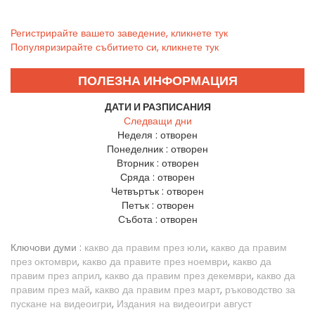
Регистрирайте вашето заведение, кликнете тук
Популяризирайте събитието си, кликнете тук
ПОЛЕЗНА ИНФОРМАЦИЯ
ДАТИ И РАЗПИСАНИЯ
Следващи дни
Неделя :
отворен
Понеделник :
отворен
Вторник :
отворен
Сряда :
отворен
Четвъртък :
отворен
Петък :
отворен
Събота :
отворен
Ключови думи :
какво да правим през юли
,
какво да правим
през октомври
,
какво да правите през ноември
,
какво да
правим през април
,
какво да правим през декември
,
какво да
правим през май
,
какво да правим през март
,
ръководство за
пускане на видеоигри
,
Издания на видеоигри август