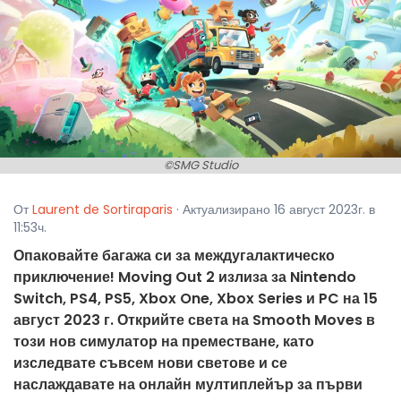
©SMG Studio
От
Laurent de Sortiraparis
· Актуализирано 16 август 2023г. в
11:53ч.
Опаковайте багажа си за междугалактическо
приключение! Moving Out 2 излиза за Nintendo
Switch, PS4, PS5, Xbox One, Xbox Series и PC на 15
август 2023 г. Открийте света на Smooth Moves в
този нов симулатор на преместване, като
изследвате съвсем нови светове и се
наслаждавате на онлайн мултиплейър за първи