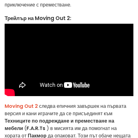
приключение с преместване.
Трейлър на Moving Out 2:
Moving Out 2
следва епичния завършек на първата
версия и кани играчите да се присъединят към
Техниците по подреждане и преместване на
мебели
(
F.A.R.Ts
) в мисията им да помогнат на
хората от
Пакмор
да опаковат. Този път обаче нещата