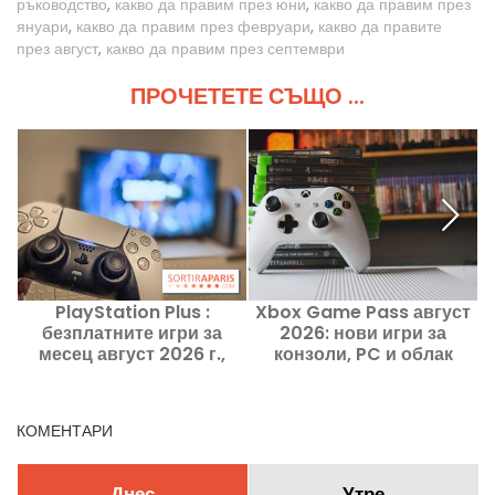
ръководство
,
какво да правим през юни
,
какво да правим през
януари
,
какво да правим през февруари
,
какво да правите
през август
,
какво да правим през септември
ПРОЧЕТЕТЕ СЪЩО ...
PlayStation Plus :
Xbox Game Pass август
безплатните игри за
2026: нови игри за
месец август 2026 г.,
конзоли, PC и облак
и
подаръците на Sony,
които не трябва да
пропускате
КОМЕНТАРИ
Днес
Утре