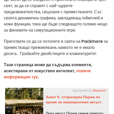
свят, за да се справят с най-щурите
предизвикателства, свързани с преместването. Със
своята динамична графика, завладяващ геймплей и
нови функции, това ще бъде следващото голямо нещо
за феновете на симулационните игри.
Пригответе се да се потопите в света на
Packmore
за
преместващо преживяване, каквото не е имало
досега... Грабвайте джойстиците и клавиатурите!
Тази страница може да съдържа елементи,
асистирани от изкуствен интелект,
повече
информация тук
.