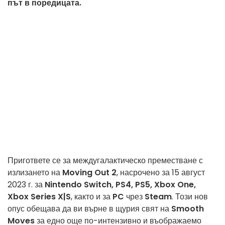
път в поредицата.
Пригответе се за междугалактическо преместване
с
излизането на
Moving Out 2
, насрочено за
15 август
2023 г.
за
Nintendo Switch, PS4, PS5, Xbox One,
Xbox Series X|S
, както и за
PC
чрез
Steam
. Този нов
опус обещава да ви върне в щурия свят на
Smooth
Moves
за едно още по-интензивно и въображаемо