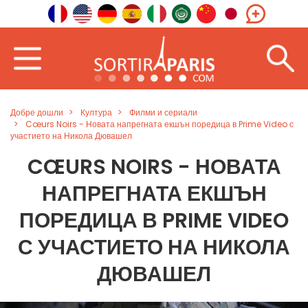
Добре дошли
Култура
Филми и сериали
Cœurs Noirs - Новата напрегната екшън поредица в Prime Video с
участието на Никола Дювашел
CŒURS NOIRS - НОВАТА
НАПРЕГНАТА ЕКШЪН
ПОРЕДИЦА В PRIME VIDEO
С УЧАСТИЕТО НА НИКОЛА
ДЮВАШЕЛ