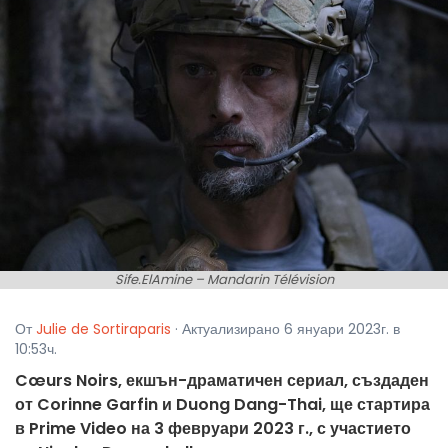
Sife.ElAmine – Mandarin Télévision
От
Julie de Sortiraparis
· Актуализирано 6 януари 2023г. в
10:53ч.
Cœurs Noirs, екшън-драматичен сериал, създаден
от Corinne Garfin и Duong Dang-Thai, ще стартира
в Prime Video на 3 февруари 2023 г., с участието