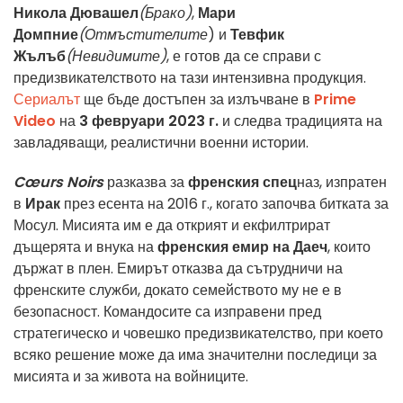
Никола Дювашел
(Брако)
,
Мари
Домпние
(Отмъстителите
) и
Тевфик
Жълъб
(Невидимите)
, е готов да се справи с
предизвикателството на тази интензивна продукция.
Сериалът
ще бъде достъпен за излъчване в
Prime
Video
на
3 февруари 2023 г.
и следва традицията на
завладяващи, реалистични военни истории.
Cœurs Noirs
разказва за
френския спец
наз, изпратен
в
Ирак
през есента на 2016 г., когато започва битката за
Мосул. Мисията им е да открият и екфилтрират
дъщерята и внука на
френския емир на Даеч
, които
държат в плен. Емирът отказва да сътрудничи на
френските служби, докато семейството му не е в
безопасност. Командосите са изправени пред
стратегическо и човешко предизвикателство, при което
всяко решение може да има значителни последици за
мисията и за живота на войниците.