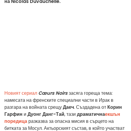
на Nicolas Duvauchelle.
Новият сериал
Cœurs Noirs
засяга гореща тема:
намесата на френските специални части в Ирак в
разгара на войната срещу
Даеч
. Създадена от
Корин
Гарфин
и
Дуонг Данг-Тай
, тази
драматична
екшън
поредица
разказва за опасна мисия в сърцето на
битката за Мосул. Актьорският състав, в който участват