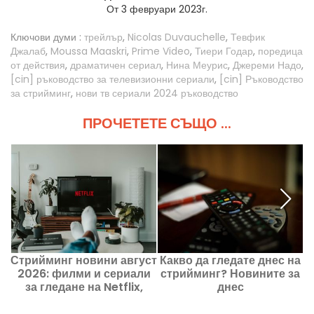
От 3 февруари 2023г.
Ключови думи :
трейлър
,
Nicolas Duvauchelle
,
Тевфик
Джалаб
,
Moussa Maaskri
,
Prime Video
,
Тиери Годар
,
поредица
от действия
,
драматичен сериал
,
Нина Меурис
,
Джереми Надо
,
[cin] ръководство за телевизионни сериали
,
[cin] Ръководство
за стрийминг
,
нови тв сериали 2024 ръководство
ПРОЧЕТЕТЕ СЪЩО ...
Стрийминг новини август
Какво да гледате днес на
К
2026: филми и сериали
стрийминг? Новините за
за гледане на Netflix,
днес
Disney+ и Prime Video