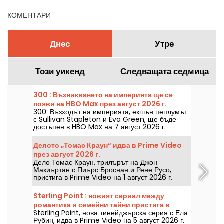
КОМЕНТАРИ
Днес
Утре
Този уикенд
Следващата седмица
300 : Възникването на империята ще се
появи на HBO Max през август 2026 г.
300: Възходът на империята, екшън пеплумът
с Sullivan Stapleton и Eva Green, ще бъде
достъпен в HBO Max на 7 август 2026 г.
Делото „Томас Краун“ идва в Prime Video
през август 2026 г.
Дело Томас Краун, трилърът на Джон
Макиъртан с Пиърс Броснан и Рене Русо,
пристига в Prime Video на 1 август 2026 г.
Sterling Point : новият сериал между
романтика и семейни тайни пристига в
Sterling Point, нова тинейджърска серия с Ела
Prime Video
Рубин, идва в Prime Video на 5 август 2026 г.