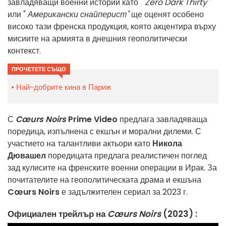
завладяващи военни истории като "
Zero Dark Thirty"
или "
Американски снайперист"
ще оценят особено
високо тази френска продукция, която акцентира върху
мисиите на армията в днешния геополитически
контекст.
ПРОЧЕТЕТЕ СЪЩО
Най-добрите кина в Париж
С
Cœurs Noirs
Prime Video
предлага завладяваща
поредица, изпълнена с екшън и морални дилеми. С
участието на талантливи актьори като
Никола
Дювашел
поредицата предлага реалистичен поглед
зад кулисите на френските военни операции в Ирак. За
почитателите на геополитическата драма и екшъна
Cœurs Noirs
е задължителен сериал за 2023 г.
Официален трейлър на
Cœurs Noirs
(2023) :