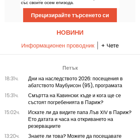
със своите осем епизода.
Прецизирайте търсенето си
НОВИНИ
Информационен проводник
+ Чете
Петък
18:31ч.
Дни на наследството 2026: посещения в
абатството Маубуисон (95), програмата
15:31ч.
Смъртта на Кавински: къде и кога ще се
състоят погребенията в Париж?
15:02ч.
Искате ли да видите папа Лъв XIV в Париж?
Ето датата и часа на откриването на
резервациите
13:20ч.
Знаете ли това? Можете да посещавате