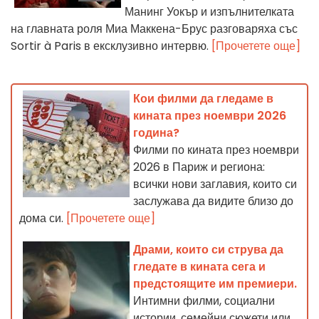
Манинг Уокър и изпълнителката
на главната роля Миа Маккена-Брус разговаряха със
Sortir à Paris в ексклузивно интервю.
[Прочетете още]
Кои филми да гледаме в
кината през ноември 2026
година?
Филми по кината през ноември
2026 в Париж и региона:
всички нови заглавия, които си
заслужава да видите близо до
дома си.
[Прочетете още]
Драми, които си струва да
гледате в кината сега и
предстоящите им премиери.
Интимни филми, социални
истории, семейни сюжети или