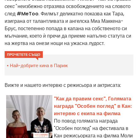
секс"
неизбежно отразява освобождението на словото
след
#MeToo
. Филмът деликатно показва как Тара,
изиграна от талантливата и ангелска Миа Маккена-
Брус, постепенно попада в капана на собственото си
мълчание, което ѝ пречи да приеме напълно статута си
на жертва на онези нощи на ужасна лудост.
ПРОЧЕТЕТЕ СЪЩО
Най-добрите кина в Париж
Вижте и нашето интервю с режисьора и актрисата:
"Как да правим секс", Голямата
награда "Особен поглед" в Кан:
интервю с екипа на филма
По повод голямата награда
"Особен поглед" на фестивала в
Кан режисьорката на филма Моли