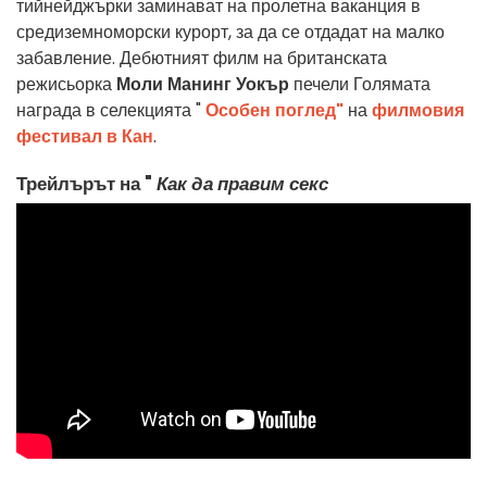
тийнейджърки заминават на пролетна ваканция в
средиземноморски курорт, за да се отдадат на малко
забавление. Дебютният филм на британската
режисьорка
Моли Манинг Уокър
печели Голямата
награда в селекцията "
Особен поглед"
на
филмовия
фестивал в Кан
.
Трейлърът на "
Как да правим секс