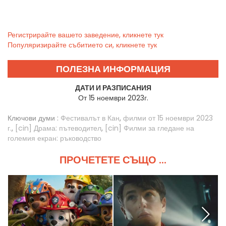
Регистрирайте вашето заведение, кликнете тук
Популяризирайте събитието си, кликнете тук
ПОЛЕЗНА ИНФОРМАЦИЯ
ДАТИ И РАЗПИСАНИЯ
От 15 ноември 2023г.
Ключови думи :
Фестивалът в Кан
,
филми от 15 ноември 2023
г.
,
[cin] Драма: пътеводител
,
[cin] Филми за гледане на
големия екран: ръководство
ПРОЧЕТЕТЕ СЪЩО ...