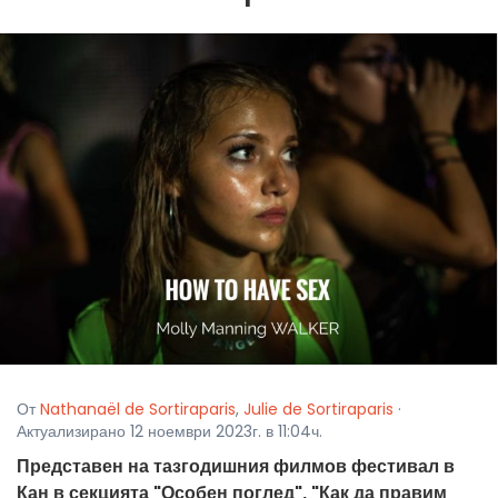
От
Nathanaël de Sortiraparis
,
Julie de Sortiraparis
·
Актуализирано 12 ноември 2023г. в 11:04ч.
Представен на тазгодишния филмов фестивал в
Кан в секцията "Особен поглед", "Как да правим