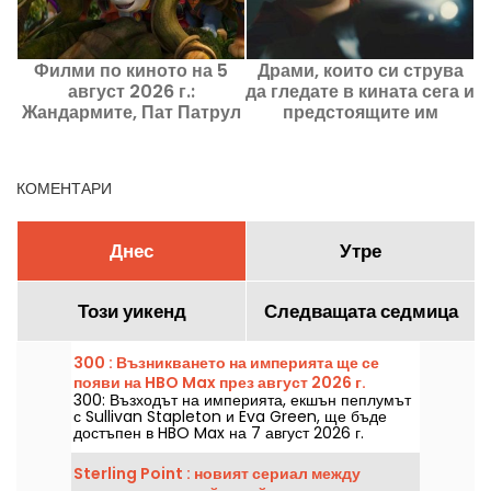
Филми по киното на 5
Драми, които си струва
август 2026 г.:
да гледате в кината сега и
Жандармите, Пат Патрул
предстоящите им
и Kyma
премиери.
КОМЕНТАРИ
Днес
Утре
Този уикенд
Следващата седмица
300 : Възникването на империята ще се
появи на HBO Max през август 2026 г.
300: Възходът на империята, екшън пеплумът
с Sullivan Stapleton и Eva Green, ще бъде
достъпен в HBO Max на 7 август 2026 г.
Sterling Point : новият сериал между