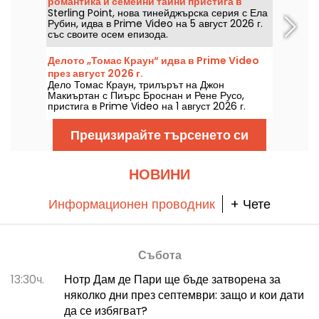
романтика и семейни тайни пристига в
Sterling Point, нова тинейджърска серия с Ела
Prime Video
Рубин, идва в Prime Video на 5 август 2026 г.
със своите осем епизода.
Делото „Томас Краун“ идва в Prime Video
през август 2026 г.
Дело Томас Краун, трилърът на Джон
Макиъртан с Пиърс Броснан и Рене Русо,
пристига в Prime Video на 1 август 2026 г.
Прецизирайте търсенето си
НОВИНИ
Информационен проводник
+ Чете
Събота
13:30ч.
Нотр Дам де Пари ще бъде затворена за
няколко дни през септември: защо и кои дати
да се избягват?