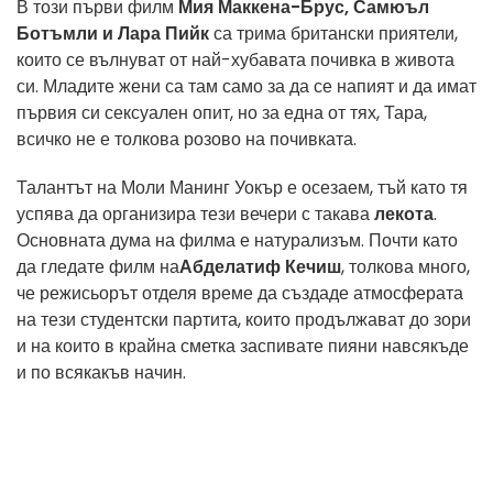
В този първи филм
Мия Маккена-Брус, Самюъл
Ботъмли и Лара Пийк
са трима британски приятели,
които се вълнуват от най-хубавата почивка в живота
си. Младите жени са там само за да се напият и да имат
първия си сексуален опит, но за една от тях, Тара,
всичко не е толкова розово на почивката.
Талантът на Моли Манинг Уокър е осезаем, тъй като тя
успява да организира тези вечери с такава
лекота
.
Основната дума на филма е натурализъм. Почти като
да гледате филм на
Абделатиф Кечиш
, толкова много,
че режисьорът отделя време да създаде атмосферата
на тези студентски партита, които продължават до зори
и на които в крайна сметка заспивате пияни навсякъде
и по всякакъв начин.