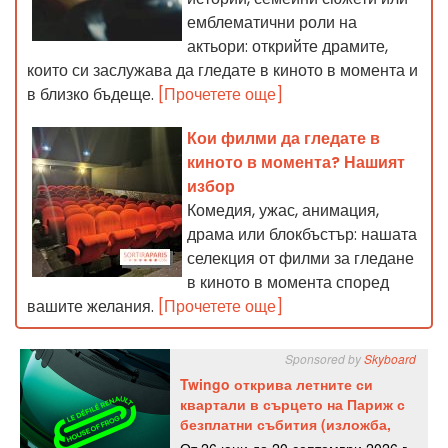
емблематични роли на
актьори: открийте драмите,
които си заслужава да гледате в киното в момента и
в близко бъдеще.
[Прочетете още]
Кои филми да гледате в
киното в момента? Нашият
избор
Комедия, ужас, анимация,
драма или блокбъстър: нашата
селекция от филми за гледане
в киното в момента според
вашите желания.
[Прочетете още]