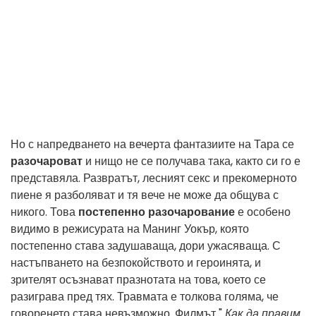
Но с напредването на вечерта фантазиите на Тара се
разочароват
и нищо не се получава така, както си го е
представяла. Развратът, лесният секс и прекомерното
пиене я разболяват и тя вече не може да общува с
никого. Това
постепенно разочарование
е особено
видимо в режисурата на Манинг Уокър, която
постепенно става задушаваща, дори ужасяваща. С
настъпването на безпокойството и героинята, и
зрителят осъзнават празнотата на това, което се
разиграва пред тях. Травмата е толкова голяма, че
говоренето става невъзможно. Филмът "
Как да правим