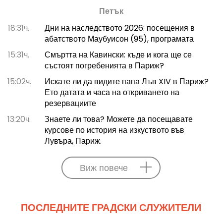
Петък
18:31ч.
Дни на наследството 2026: посещения в
абатството Маубуисон (95), програмата
15:31ч.
Смъртта на Кавински: къде и кога ще се
състоят погребенията в Париж?
15:02ч.
Искате ли да видите папа Лъв XIV в Париж?
Ето датата и часа на откриването на
резервациите
13:20ч.
Знаете ли това? Можете да посещавате
курсове по история на изкуството във
Лувъра, Париж.
Виж повече
ПОСЛЕДНИТЕ ГРАДСКИ СЛУЖИТЕЛИ