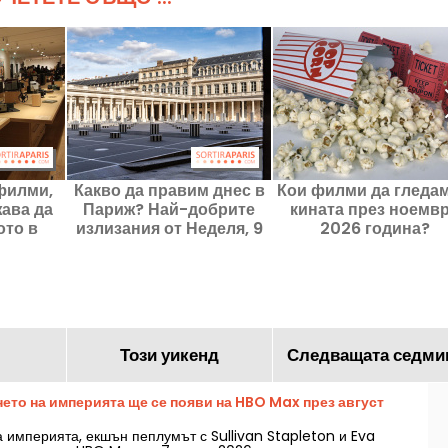
филми,
Какво да правим днес в
Кои филми да гледам
жава да
Париж? Най-добрите
кината през ноемв
ото в
излизания от Неделя, 9
2026 година?
 идните
август 2026г.
Този уикенд
Следващата седми
нето на империята ще се появи на HBO Max през август
а империята, екшън пеплумът с Sullivan Stapleton и Eva