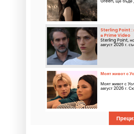
Green, ще бъде 
Sterling Point 
в Prime Video
Sterling Point, 
август 2026 г. с
Моят живот с Уо
Моят живот с Уол
август 2026 г. С
Преци