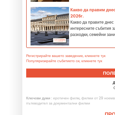
Какво да правим днес
2026г.
Какво да правите днес
интересните събития з
разходки, семейни зан
Регистрирайте вашето заведение, кликнете тук
Популяризирайте събитието си, кликнете тук
ПОЛ
Д
Ключови думи :
еротичен филм
,
филми от 29 ноемвр
пътеводител за документални филми
ПРО