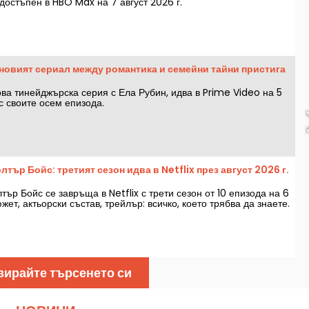
достъпен в HBO Max на 7 август 2026 г.
: новият сериал между романтика и семейни тайни пристига
нова тинейджърска серия с Ела Рубин, идва в Prime Video на 5
ъс своите осем епизода.
лтър Бойс: третият сезон идва в Netflix през август 2026 г.
тър Бойс се завръща в Netflix с трети сезон от 10 епизода на 6
южет, актьорски състав, трейлър: всичко, което трябва да знаете.
зирайте търсенето си