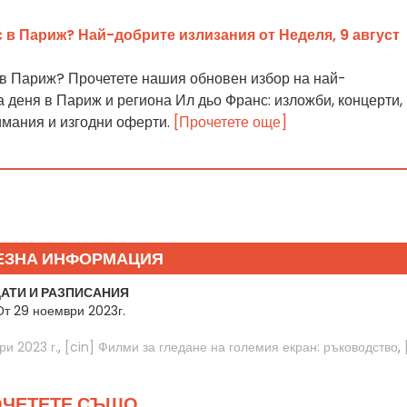
 в Париж? Най-добрите излизания от Неделя, 9 август
 в Париж? Прочетете нашия обновен избор на най-
а деня в Париж и региона Ил дьо Франс: изложби, концерти,
имания и изгодни оферти.
[Прочетете още]
ЕЗНА ИНФОРМАЦИЯ
АТИ И РАЗПИСАНИЯ
От 29 ноември 2023г.
и 2023 г.
,
[cin] Филми за гледане на големия екран: ръководство
,
ЧЕТЕТЕ СЪЩО ...