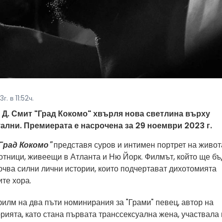
. в 11:52ч.
Д. Смит "Град Кокомо" хвърля нова светлина върху
ални. Премиерата е насрочена за 29 ноември 2023 г.
Град Кокомо"
представя суров и интимен портрет на живот
отници, живеещи в Атланта и Ню Йорк. Филмът, който ще бъ
лючва силни лични истории, които подчертават дихотомията
те хора.
лм на два пъти номинирания за "Грами" певец, автор на
орията, като стана първата транссексуална жена, участвала 