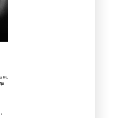
а на
де
в