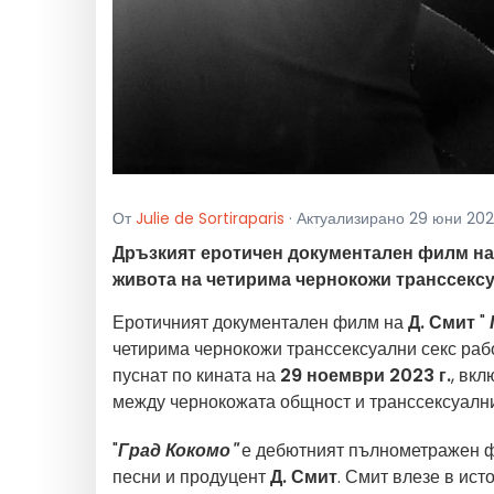
От
Julie de Sortiraparis
· Актуализирано 29 юни 2023г
Дръзкият еротичен документален филм на 
живота на четирима чернокожи транссексу
Еротичният документален филм на
Д. Смит
"
четирима чернокожи транссексуални секс раб
пуснат по кината на
29 ноември 2023 г.
, вк
между чернокожата общност и транссексуални
"
Град Кокомо"
е дебютният пълнометражен фи
песни и продуцент
Д. Смит
. Смит влезе в ист