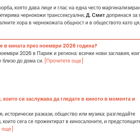
орба, която дава лице и глас на една често маргинализира
четирима чернокожи транссексуални,
Д. Смит
допринася за 
алните хора в чернокожата общност и в обществото като ця
е в кината през ноември 2026 година?
ноември 2026 в Париж и региона: всички нови заглавия, кои
 близо до дома си.
[Прочетете още]
които си заслужава да гледате в киното в момента и
, исторически разкази, общество или музика: разгледайте
 които сега се прожектират в киносалоните, и предстоящит
е още]