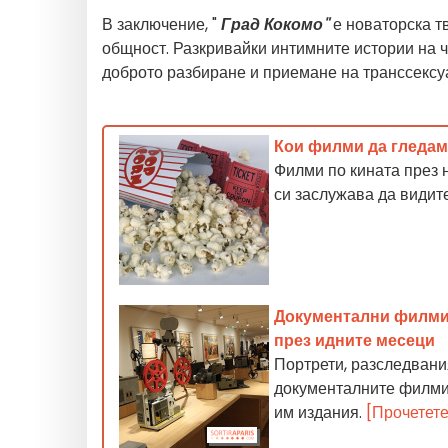
В заключение, "
Град Кокомо"
е новаторска тв
общност. Разкривайки интимните истории на 
доброто разбиране и приемане на транссексу
Кои филми да гледам
Филми по кината през 
си заслужава да видите
Документални филми, 
през идните месеци
Портрети, разследвания
документалните филми,
им издания.
[Прочетет