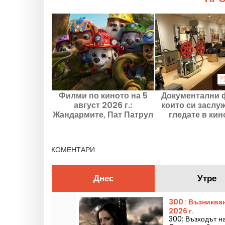
Филми по киното на 5
Документални 
август 2026 г.:
които си заслу
Жандармите, Пат Патрул
гледате в кин
и Kyma
момента и през
месеци
КОМЕНТАРИ
Днес
Утре
300 : Възниква
2026 г.
300: Възходът н