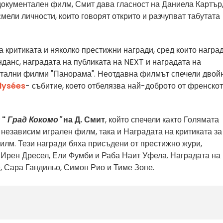
документален филм, Смит дава гласност на Даниела Картър
мели личности, които говорят открито и разчупват табутата
 критиката и няколко престижни награди, сред които награ
анс, наградата на публиката на NEXT и наградата на
нтални филми "Панорама". Неотдавна филмът спечели двой
lysées
- събитие, което отбелязва най-доброто от френскот
т
"
Град Кокомо"
на Д. Смит
, който спечели както Голямата
независим игрален филм, така и Наградата на критиката за
лм. Тези награди бяха присъдени от престижно жури,
Ирен Дресел, Ели Фумби и Раба Наит Уфела. Наградата на
, Сара Гандильо, Симон Рио и Тиме Зопе.