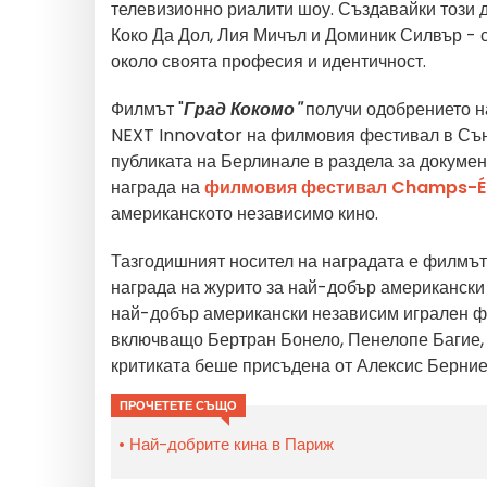
телевизионно риалити шоу. Създавайки този 
Коко Да Дол, Лия Мичъл и Доминик Силвър - с
около своята професия и идентичност.
Филмът "
Град Кокомо"
получи одобрението на
NEXT Innovator на филмовия фестивал в Сънд
публиката на Берлинале в раздела за докуме
награда на
филмовия фестивал Champs-É
американското независимо кино.
Тазгодишният носител на наградата е филмъ
награда на журито за най-добър американски 
най-добър американски независим игрален фи
включващо Бертран Бонело, Пенелопе Багие, 
критиката беше присъдена от Алексис Берние
ПРОЧЕТЕТЕ СЪЩО
Най-добрите кина в Париж