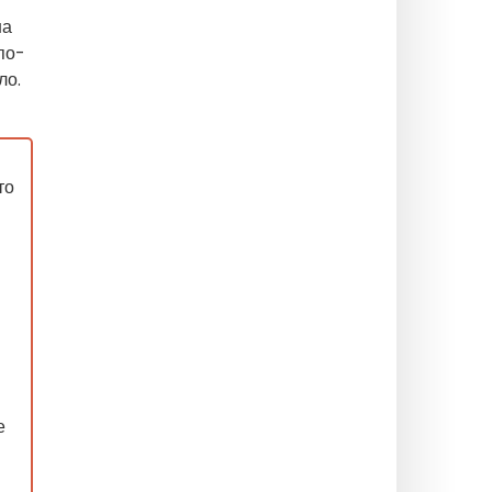
на
по-
ло.
то
е