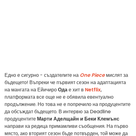
Едно е сигурно - създателите на
One Piece
мислят за
бъдещето! Въпреки че първият сезон на адаптацията
на мангата на Ейичиро
Ода
е хит в
Netflix
,
платформата все още не е обявила евентуално
продължение. Но това не е попречило на продуцентите
да обсъждат бъдещето. В интервю за Deadline
продуцентите
Марти Аделщайн и Беки Клемънс
направи
ха
редица примамливи съобщения. На първо
място, ако вторият сезон бъде потвърден, той може да