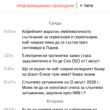
Информационен проводник
+ Чете
Сряда
14:54ч.
Кофейният маратон, емблематичното
състезание за сервитьори и сервитьорки,
най-накрая няма да се състои през
септември в Париж.
12:11ч.
Електрически тротинетки: какво става
задължително в Хо де Сен (92) от 1 август
11:30ч.
Ще се върне ли най-накрая коледният базар
на Шанз-Елизе тази зима? Какво знаем
01:47ч.
Слънчево затъмнение на 12 август 2026 г.:
Може ли да се използват очила за слънчево
затъмнение, закупени през 1999 г.?
Вторник
09:56ч.
Къде да намеря очила за наблюдение на