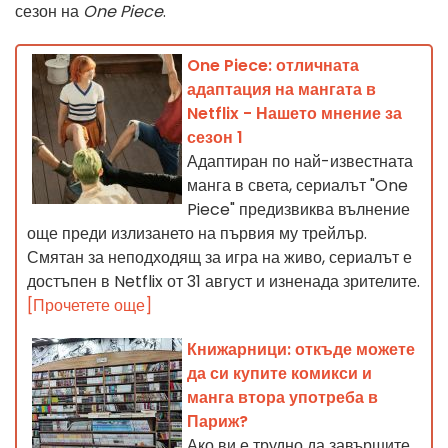
сезон на
One Piece
.
One Piece: отличната
адаптация на мангата в
Netflix - Нашето мнение за
сезон 1
Адаптиран по най-известната
манга в света, сериалът "One
Piece" предизвиква вълнение
още преди излизането на първия му трейлър.
Смятан за неподходящ за игра на живо, сериалът е
достъпен в Netflix от 31 август и изненада зрителите.
[Прочетете още]
Книжарници: откъде можете
да си купите комикси и
манга втора употреба в
Париж?
Ако ви е трудно да завършите