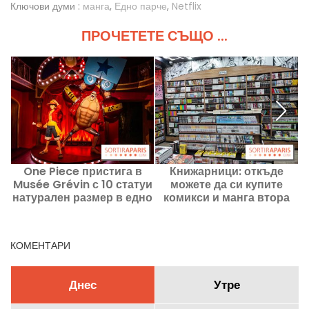
Ключови думи :
манга
,
Едно парче
,
Netflix
ПРОЧЕТЕТЕ СЪЩО ...
One Piece пристига в
Книжарници: откъде
Musée Grévin с 10 статуи
можете да си купите
натурален размер в едно
комикси и манга втора
иммерсивно кабаре!
употреба в Париж?
КОМЕНТАРИ
Днес
Утре