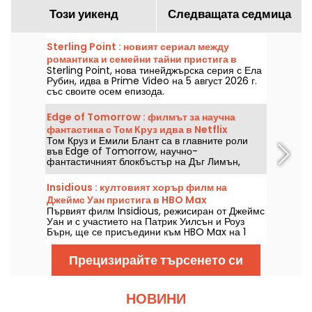
Този уикенд
Следващата седмица
Sterling Point : новият сериал между
романтика и семейни тайни пристига в
Sterling Point, нова тинейджърска серия с Ела
Prime Video
Рубин, идва в Prime Video на 5 август 2026 г.
със своите осем епизода.
Edge of Tomorrow : филмът за научна
фантастика с Том Круз идва в Netflix
Том Круз и Емили Блант са в главните роли
във Edge of Tomorrow, научно-
фантастичният блокбъстър на Дъг Лимън,
който ще бъде наличен в Netflix от 6 август
2026 г.
Insidious : култовият хорър филм на
Джеймс Уан пристига в HBO Max
Първият филм Insidious, режисиран от Джеймс
Уан и с участието на Патрик Уилсън и Роуз
Бърн, ще се присъедини към HBO Max на 1
август 2026 г.
Прецизирайте търсенето си
НОВИНИ