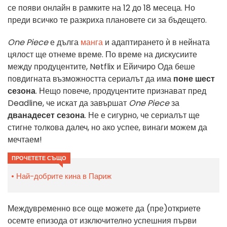
се появи онлайн в рамките на 12 до 18 месеца. Но
преди всичко те разкриха плановете си за бъдещето.
One Piece
е дълга
манга
и адаптирането ѝ в нейната
цялост ще отнеме време. По време на дискусиите
между продуцентите, Netflix и Ейичиро Ода беше
повдигната възможността сериалът да има
поне шест
сезона
. Нещо повече, продуцентите признават пред
Deadline, че искат да завършат
One Piece
за
дванадесет сезона
. Не е сигурно, че сериалът ще
стигне толкова далеч, но ако успее, винаги можем да
мечтаем!
ПРОЧЕТЕТЕ СЪЩО
Най-добрите кина в Париж
Междувременно все още можете да (пре)откриете
осемте епизода от изключително успешния първи