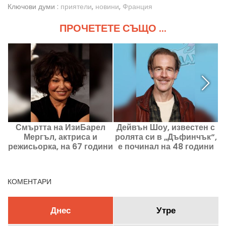
Ключови думи :
приятели
,
новини
,
Франция
ПРОЧЕТЕТЕ СЪЩО ...
Смъртта на ИзиБарел
Дейвън Шоу, известен с
П
Мергъл, актриса и
ролята си в „Дъфинчък“,
режисьорка, на 67 години
е починал на 48 години
б
след борба с
н
колоректален рак
КОМЕНТАРИ
Днес
Утре