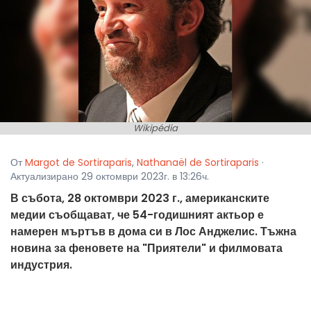
Wikipédia
От
Margot de Sortiraparis
,
Nathanaël de Sortiraparis
·
Актуализирано 29 октомври 2023г. в 13:26ч.
В събота, 28 октомври 2023 г., американските
медии съобщават, че 54-годишният актьор е
намерен мъртъв в дома си в Лос Анджелис. Тъжна
новина за феновете на "Приятели" и филмовата
индустрия.