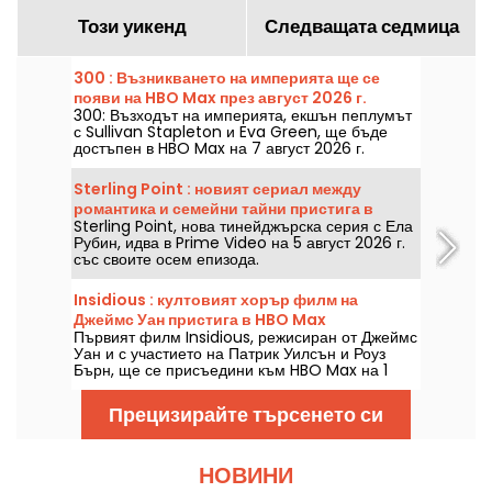
Този уикенд
Следващата седмица
300 : Възникването на империята ще се
появи на HBO Max през август 2026 г.
300: Възходът на империята, екшън пеплумът
с Sullivan Stapleton и Eva Green, ще бъде
достъпен в HBO Max на 7 август 2026 г.
Sterling Point : новият сериал между
романтика и семейни тайни пристига в
Sterling Point, нова тинейджърска серия с Ела
Prime Video
Рубин, идва в Prime Video на 5 август 2026 г.
със своите осем епизода.
Insidious : култовият хорър филм на
Джеймс Уан пристига в HBO Max
Първият филм Insidious, режисиран от Джеймс
Уан и с участието на Патрик Уилсън и Роуз
Бърн, ще се присъедини към HBO Max на 1
август 2026 г.
Прецизирайте търсенето си
НОВИНИ