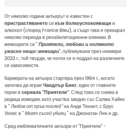
От няколко години актьорът е известен с
пристрастяването
си
към болкоуспокояващи
и
алкохол (според France Bleu), а също така е прекарал
няколко периода в рехабилитационни клиники. В
мемоарите си "
Приятели, любови и голямото
ужасно нещо: мемоари
", публикувани през ноември
2022 г., той твърди, че почти се е поддал на различните
си зависимости.
Кариерата на актьора стартира през 1994 г., когато
започва да играе
Чандлър Бинг
, един от главните
герои в
сериала "Приятели"
. След това се снима в
редица комедии, като участва заедно със Салма Хайек
в "
Любов от пръв поглед"
на Анди Тенант, с Брус
Уилис в "
Моят съсед убиец
" на Джонатан Лин и др.
Сред емблематичните актьори от "Приятели" -