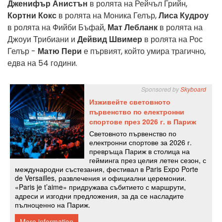
Дженифър Анистън
в ролята на Рейчъл Грийн,
Кортни Кокс
в ролята на Моника Гелър,
Лиса Кудроу
в ролята на Фийби Бъфай,
Мат Лебланк
в ролята на
Джоуи Трибиани и
Дейвид Швимер
в ролята на Рос
Гелър -
Матю Пери
е първият, който умира трагично,
едва на 54 години.