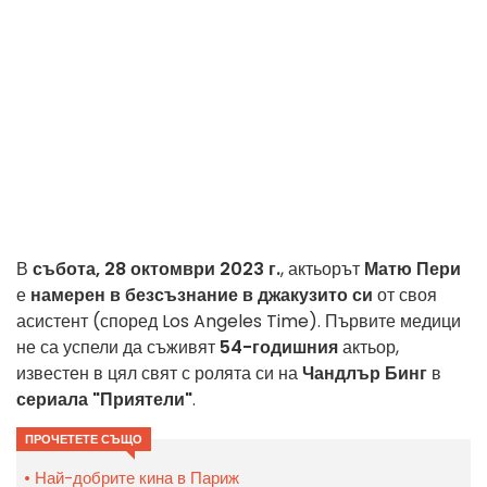
В
събота, 28 октомври 2023 г.
, актьорът
Матю Пери
е
намерен в безсъзнание в джакузито си
от своя
асистент (според Los Angeles Time). Първите медици
не са успели да съживят
54-годишния
актьор,
известен в цял свят с ролята си на
Чандлър Бинг
в
сериала "Приятели"
.
ПРОЧЕТЕТЕ СЪЩО
Най-добрите кина в Париж