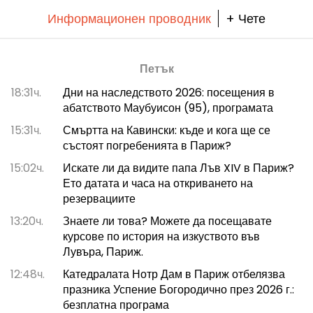
Информационен проводник
+ Чете
Петък
18:31ч.
Дни на наследството 2026: посещения в
абатството Маубуисон (95), програмата
15:31ч.
Смъртта на Кавински: къде и кога ще се
състоят погребенията в Париж?
15:02ч.
Искате ли да видите папа Лъв XIV в Париж?
Ето датата и часа на откриването на
резервациите
13:20ч.
Знаете ли това? Можете да посещавате
курсове по история на изкуството във
Лувъра, Париж.
12:48ч.
Катедралата Нотр Дам в Париж отбелязва
празника Успение Богородично през 2026 г.:
безплатна програма