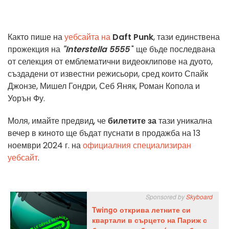
Както пише на
уебсайта на
Daft Punk
, тази единствена
прожекция на
"Interstella 5555
" ще бъде последвана
от селекция от емблематични видеоклипове на дуото,
създадени от известни режисьори, сред които Спайк
Джонзе, Мишел Гондри, Себ Яняк, Роман Копола и
Уорън Фу.
Моля, имайте предвид, че
билетите за
тази уникална
вечер в киното ще бъдат пуснати в продажба на 13
ноември 2024 г. на
официалния специализиран
уебсайт
.