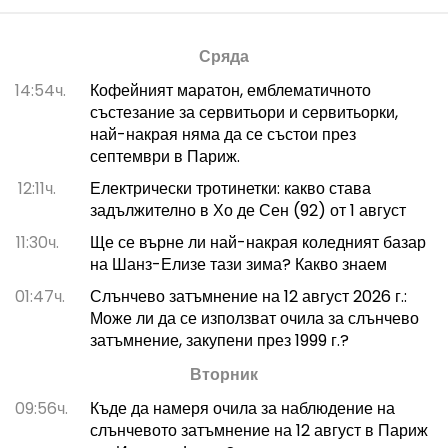
Сряда
14:54ч.
Кофейният маратон, емблематичното
състезание за сервитьори и сервитьорки,
най-накрая няма да се състои през
септември в Париж.
12:11ч.
Електрически тротинетки: какво става
задължително в Хо де Сен (92) от 1 август
11:30ч.
Ще се върне ли най-накрая коледният базар
на Шанз-Елизе тази зима? Какво знаем
01:47ч.
Слънчево затъмнение на 12 август 2026 г.:
Може ли да се използват очила за слънчево
затъмнение, закупени през 1999 г.?
Вторник
09:56ч.
Къде да намеря очила за наблюдение на
слънчевото затъмнение на 12 август в Париж