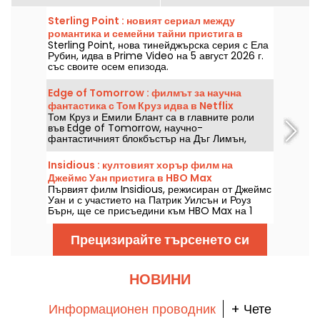
Sterling Point : новият сериал между
романтика и семейни тайни пристига в
Sterling Point, нова тинейджърска серия с Ела
Prime Video
Рубин, идва в Prime Video на 5 август 2026 г.
със своите осем епизода.
Edge of Tomorrow : филмът за научна
фантастика с Том Круз идва в Netflix
Том Круз и Емили Блант са в главните роли
във Edge of Tomorrow, научно-
фантастичният блокбъстър на Дъг Лимън,
който ще бъде наличен в Netflix от 6 август
2026 г.
Insidious : култовият хорър филм на
Джеймс Уан пристига в HBO Max
Първият филм Insidious, режисиран от Джеймс
Уан и с участието на Патрик Уилсън и Роуз
Бърн, ще се присъедини към HBO Max на 1
август 2026 г.
Прецизирайте търсенето си
НОВИНИ
Информационен проводник
+ Чете