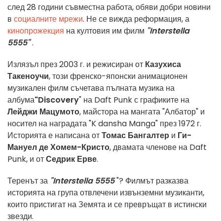
след 28 години съвместна работа, обяви добри новини
в
социалните мрежи
. Не се вижда реформация, а
кинопрожекция
на култовия им филм
"Interstella
5555"
.
Излязъл през 2003 г. и режисиран от
Казухиса
Такеноучи
, този френско-японски анимационен
музикален филм съчетава пълната музика на
албума
"Discovery
" на Daft Punk с графиките на
Лейджи Мацумото
, майстора на мангата "Албатор" и
носител на наградата "K dansha Manga" през 1972 г.
Историята е написана от
Томас Бангалтер
и
Ги-
Мануел де Хомем-Кристо
, двамата членове на Daft
Punk, и от
Седрик Ерве
.
Теренът за
"Interstella 5555
"? Филмът разказва
историята на група отвлечени извънземни музиканти,
които пристигат на Земята и се превръщат в истински
звезди.