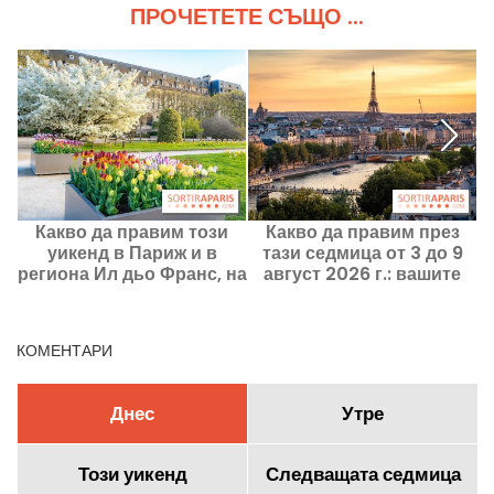
ПРОЧЕТЕТЕ СЪЩО ...
Какво да правим този
Какво да правим през
уикенд в Париж и в
тази седмица от 3 до 9
региона Ил дьо Франс, на
август 2026 г.: вашите
7, 8 и 9 август 2026 г.
излизания за една
наситена с събития
седмица в Париж
КОМЕНТАРИ
Днес
Утре
Този уикенд
Следващата седмица