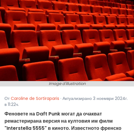
Image d'illustration
От
Caroline de Sortiraparis
· Актуализирано 3 ноември 2024г.
в 11:22ч.
Феновете на Daft Punk могат да очакват
ремастерирана версия на култовия им филм
"Interstella 5555" в киното. Известното френско