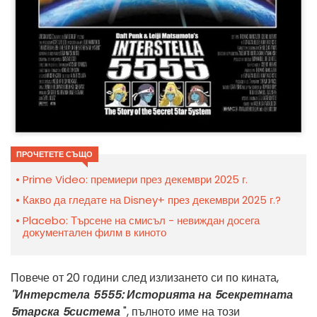
ПРОЧЕТЕТЕ СЪЩО
Prime Video: премиери през декември 2025 г.
Какво да гледате на Disney+ през декември 2025 г.?
Placebo: Търсене на смисъл - невиждан досега
документален филм в киното
Повече от 20 години след излизането си по кината,
"Интерстела 5555: Историята на 5секретната
5тарска 5система
", пълното име на този