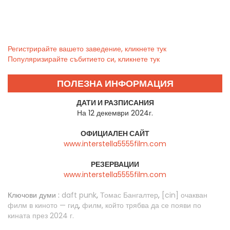
Регистрирайте вашето заведение, кликнете тук
Популяризирайте събитието си, кликнете тук
ПОЛЕЗНА ИНФОРМАЦИЯ
ДАТИ И РАЗПИСАНИЯ
На 12 декември 2024г.
ОФИЦИАЛЕН САЙТ
www.interstella5555film.com
РЕЗЕРВАЦИИ
www.interstella5555film.com
Ключови думи :
daft punk
,
Томас Бангалтер
,
[cin] очакван
филм в киното — гид
,
филм, който трябва да се появи по
кината през 2024 г.