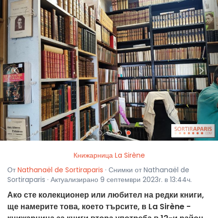
<
>
Книжарница La Sirène
От
Nathanaël de Sortiraparis
· Снимки от Nathanaël de
Sortiraparis · Актуализирано 9 септември 2023г. в 13:44ч.
Ако сте колекционер или любител на редки книги,
ще намерите това, което търсите, в La Sirène -