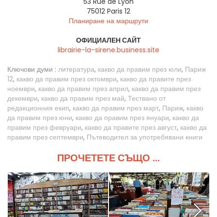
53 Rue de Lyon
75012
Paris 12
Планиране на маршрути
ОФИЦИАЛЕН САЙТ
librairie-la-sirene.business.site
Ключови думи :
литература
,
какво да правим през юли
,
Париж
12
,
какво да правим през октомври
,
какво да правите през
ноември
,
какво да правим през април
,
какво да правим през
декември
,
какво да правим през май
,
Тествано от
редакционния екип
,
какво да правим през март
,
Париж
,
какво
да правим през юни
,
какво да правим през януари
,
какво да
правим през февруари
,
какво да правите през август
,
какво да
правим през септември
,
Пътеводител за употребявани книги
ПРОЧЕТЕТЕ СЪЩО ...