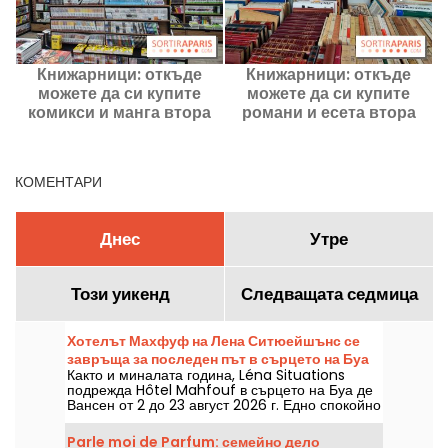
Книжарници: откъде
Книжарници: откъде
можете да си купите
можете да си купите
комикси и манга втора
романи и есета втора
употреба в Париж?
употреба в Париж?
и
КОМЕНТАРИ
Днес
Утре
Този уикенд
Следващата седмица
Хотелът Махфуф на Лена Ситюейшънс се
завръща за последен път в сърцето на Буа
Както и миналата година, Léna Situations
де Вансен
подрежда Hôtel Mahfouf в сърцето на Буа де
Вансен от 2 до 23 август 2026 г. Едно спокойно
и летно място, между августовските влогове,
пазаруване, вегетариански лакомства и
Parle moi de Parfum: семейно дело