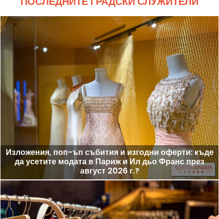
ПОСЛЕДНИТЕ ГРАДСКИ СЛУЖИТЕЛИ
Изложения, поп-ъп събития и изгодни оферти: къде
да усетите модата в Париж и Ил дьо Франс през
август 2026 г.?