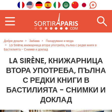
Добре дошли
Забава
Пазаруване и мода
La Sirène, книжарница втора употреба, пълна с редки книги в
Бастилията - Снимки и доклад
LA SIRÈNE, КНИЖАРНИЦА
ВТОРА УПОТРЕБА, ПЪЛНА
С РЕДКИ КНИГИ В
БАСТИЛИЯТА - СНИМКИ И
ДОКЛАД