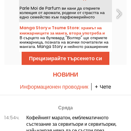
почивка, с нотка на носталгия.
Parle Moi de Parfum ви кани да откриете
колекция от аромати, родени от страстта на
едно семейство към парфюмерийното
изкуство. Омагьосваща витрина в цялата й
простота.
Manga Story и Tsume Store: храмът на
книжарниците за манга, втора употреба и
В сърцето на булевард "Волтер" ще откриете
нови
книжарница, позната на всички почитатели на
мангата. Manga Story и нейното разширение
Tsume Store са пълни с книги, както нови,
така и втора употреба, а също и с фигурки,
Прецизирайте търсенето си
плюшени играчки, играчки и други продукти,
произлизащи от любимите ви анимета.
НОВИНИ
Информационен проводник
+ Чете
Сряда
14:54ч.
Кофейният маратон, емблематичното
състезание за сервитьори и сервитьорки,
най-накрая няма да се състои през