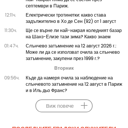
септември в Париж.
12:11ч.
Електрически тротинетки: какво става
задължително в Хо де Сен (92) от 1 август
11:30ч.
Ще се върне ли най-накрая коледният базар
на Шанз-Елизе тази зима? Какво знаем
01:47ч.
Слънчево затъмнение на 12 август 2026 г.:
Може ли да се използват очила за слънчево
затъмнение, закупени през 1999 г.?
Вторник
09:56ч.
Къде да намеря очила за наблюдение на
слънчевото затъмнение на 12 август в Париж
и в Иль дьо Франс?
Виж повече