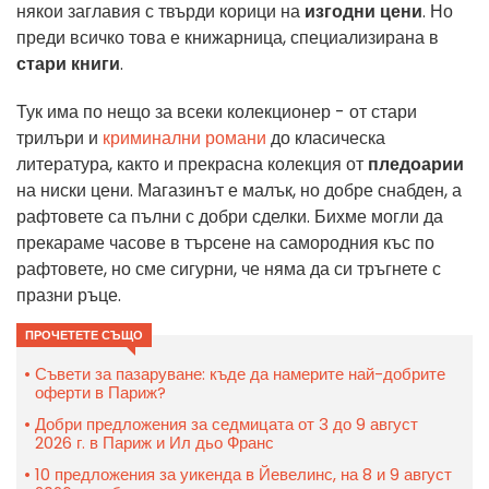
някои заглавия с твърди корици на
изгодни цени
. Но
преди всичко това е книжарница, специализирана в
стари книги
.
Тук има по нещо за всеки колекционер - от стари
трилъри и
криминални романи
до класическа
литература, както и прекрасна колекция от
пледоарии
на ниски цени. Магазинът е малък, но добре снабден, а
рафтовете са пълни с добри сделки. Бихме могли да
прекараме часове в търсене на самородния къс по
рафтовете, но сме сигурни, че няма да си тръгнете с
празни ръце.
ПРОЧЕТЕТЕ СЪЩО
Съвети за пазаруване: къде да намерите най-добрите
оферти в Париж?
Добри предложения за седмицата от 3 до 9 август
2026 г. в Париж и Ил дьо Франс
10 предложения за уикенда в Йевелинс, на 8 и 9 август