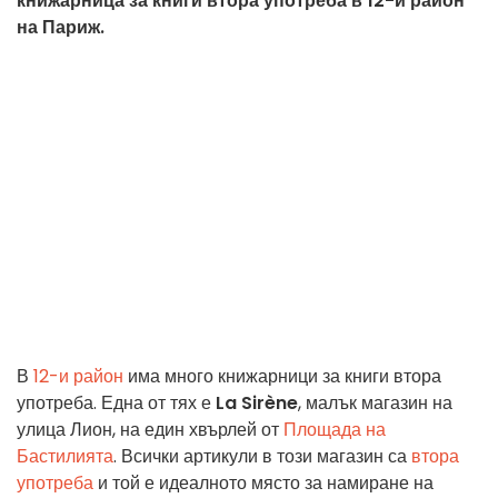
книжарница за книги втора употреба в 12-и район
на Париж.
В
12-и район
има много книжарници за книги втора
употреба. Една от тях е
La Sirène
, малък магазин на
улица Лион, на един хвърлей от
Площада на
Бастилията
. Всички артикули в този магазин са
втора
употреба
и той е идеалното място за намиране на