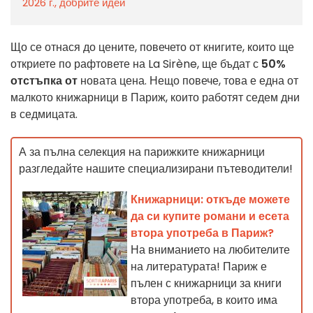
2026 г., добрите идеи
Що се отнася до цените, повечето от книгите, които ще
откриете по рафтовете на La Sirène, ще бъдат с
50%
отстъпка от
новата цена. Нещо повече, това е една от
малкото книжарници в Париж, които работят седем дни
в седмицата.
А за пълна селекция на парижките книжарници
разгледайте нашите специализирани пътеводители!
Книжарници: откъде можете
да си купите романи и есета
втора употреба в Париж?
На вниманието на любителите
на литературата! Париж е
пълен с книжарници за книги
втора употреба, в които има