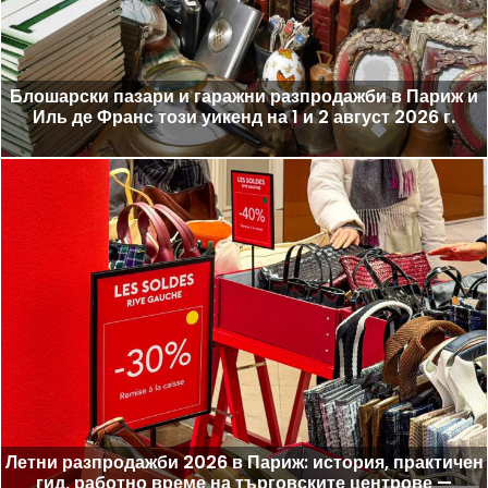
Блошарски пазари и гаражни разпродажби в Париж и
Иль де Франс този уикенд на 1 и 2 август 2026 г.
Летни разпродажби 2026 в Париж: история, практичен
гид, работно време на търговските центрове —