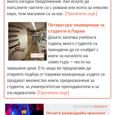
много изгодни предложения. Ако искате да
напълните чантите си с романи или есета за няколко
евро, тези магазини са за вас.
[Прочетете още]
Литература: книжарници за
студенти в Париж
Докато започва учебната
година, много студенти са
принудени да се снабдят с
книги за началото на
семестъра — често на
завишени цени. Ето защо ви предлагаме да
откриете подбор от парижки книжарници, където се
продават множество книги, предназначени за
студенти, за университетски преподаватели и за
изследователи.
[Прочетете още]