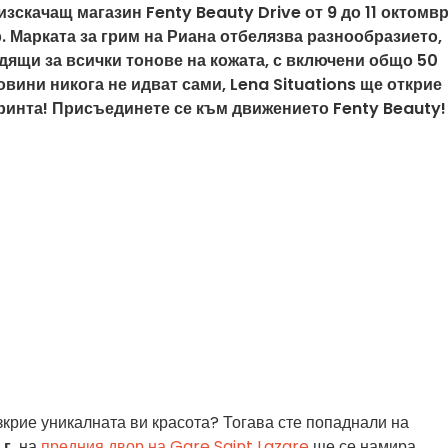
зскачащ магазин Fenty Beauty Drive от 9 до 11 октомв
р. Марката за грим на Риана отбелязва разнообразието,
дящи за всички тонове на кожата, с включени общо 50
овини никога не идват сами, Lena Situations ще открие
тринта! Присъединете се към движението Fenty Beauty!
зкрие уникалната ви красота? Тогава сте попаднали на
г.
на
предния двор на Gare Saint Lazare
ще се намира