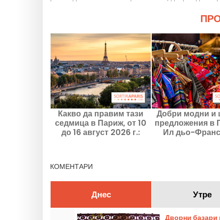
ПРО
Какво да правим тази
Добри модни и 
седмица в Париж, от 10
предложения в 
до 16 август 2026 г.:
Ил дьо-Франс
задължителните
август 2026
излизания
КОМЕНТАРИ
Днес
Утре
Дворни базари 