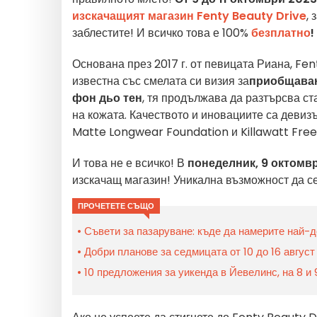
изскачащият магазин Fenty Beauty Drive
,
заблестите! И всичко това е 100%
безплатно
!
Основана през 2017 г. от певицата Риана, Fe
известна със смелата си визия за
приобщава
фон дьо тен
, тя продължава да разтърсва ст
на кожата. Качеството и иновациите са девизът
Matte Longwear Foundation и Killawatt Frees
И това не е всичко! В
понеделник, 9 октомври
изскачащ магазин! Уникална възможност да се
ПРОЧЕТЕТЕ СЪЩО
Съвети за пазаруване: къде да намерите най-
Добри планове за седмицата от 10 до 16 август
10 предложения за уикенда в Йевелинс, на 8 и 9