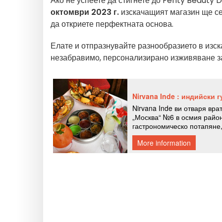
Ако не успеете да стигнете до Fenty Beauty Dr
октомври 2023 г.
изскачащият магазин ще се
да откриете перфектната основа.
Елате и отпразнувайте разнообразието в изс
незабравимо, персонализирано изживяване за 