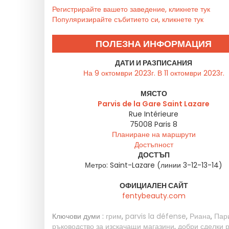
Регистрирайте вашето заведение, кликнете тук
Популяризирайте събитието си, кликнете тук
ПОЛЕЗНА ИНФОРМАЦИЯ
ДАТИ И РАЗПИСАНИЯ
На 9 октомври 2023г. В 11 октомври 2023г.
МЯСТО
Parvis de la Gare Saint Lazare
Rue Intérieure
75008
Paris 8
Планиране на маршрути
Достъпност
ДОСТЪП
Метро: Saint-Lazare (линии 3-12-13-14)
ОФИЦИАЛЕН САЙТ
fentybeauty.com
Ключови думи :
грим
,
parvis la défense
,
Риана
,
Пар
ръководство за изскачащи магазини
,
добри сделки 