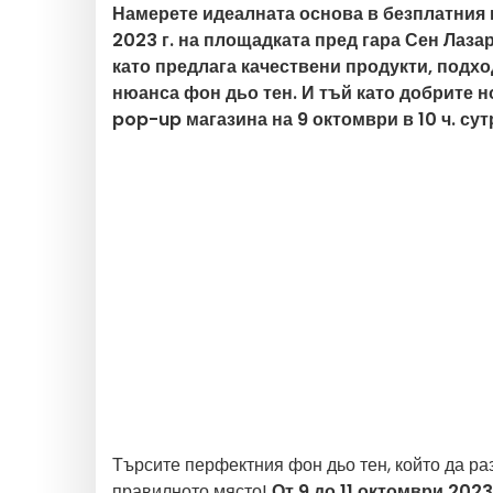
Намерете идеалната основа в безплатния и
2023 г. на площадката пред гара Сен Лаза
като предлага качествени продукти, подхо
нюанса фон дьо тен. И тъй като добрите н
pop-up магазина на 9 октомври в 10 ч. су
Търсите перфектния фон дьо тен, който да ра
правилното място!
От 9 до 11 октомври 2023 