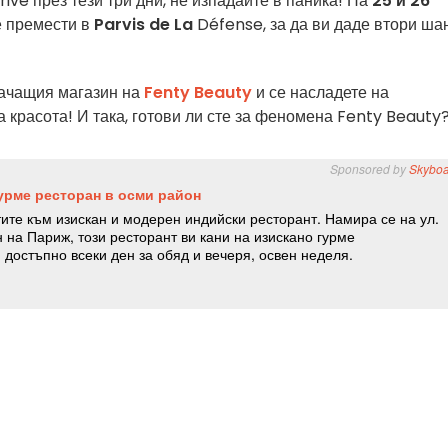
ive през тези три дни, не изпадайте в паника! На
25 и 26
 премести в
Parvis de La
Défense, за да ви даде втори ша
качащия магазин на
Fenty Beauty
и се насладете на
красота! И така, готови ли сте за феномена Fenty Beauty