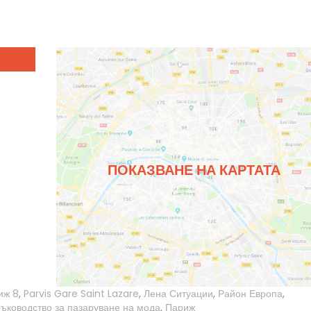
ПОКАЗВАНЕ НА КАРТАТА
иж 8
,
Parvis Gare Saint Lazare
,
Лена Ситуации
,
Район Европа
,
ръководство за пазаруване на мода
,
Париж