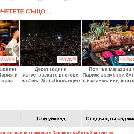
ЧЕТЕТЕ СЪЩО ...
шопинг
Десет години
Поп-ъп магазини 
Париж и
августовските влогове
Париж: временни бут
 през
на Лена Situations: едно
с изживявания, които
 г.
грандиозно събитие в
откриете в момент
Бърси
Този уикенд
Следващата седми
и антикварни тържища в Париж от събота, 8 август до