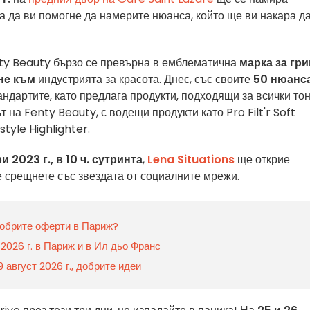
 за да ви помогне да намерите нюанса, който ще ви накара д
nty Beauty бързо се превърна в емблематична
марка за гр
не към
индустрията за красота. Днес, със своите
50 нюанс
андартите, като предлага продукти, подходящи за всички то
 на Fenty Beauty, с водещи продукти като Pro Filt'r Soft
tyle Highlighter.
 2023 г., в 10 ч. сутринта
,
Lena Situations
ще открие
 срещнете със звездата от социалните мрежи.
добрите оферти в Париж?
 2026 г. в Париж и в Ил дьо Франс
 август 2026 г., добрите идеи