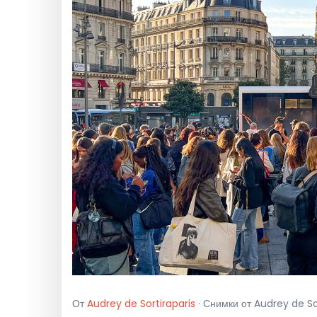
От
Audrey de Sortiraparis
· Снимки от Audrey de Sort