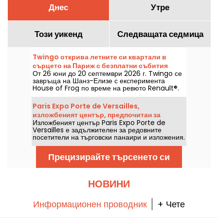
Днес
Утре
Този уикенд
Следващата седмица
Twingo открива летните си квартали в
сърцето на Париж с безплатни събития
От 26 юни до 20 септември 2026 г. Twingo се
(изложба, стендъп, диджей сетове...)
завръща на Шанз-Елизе с експеримента
House of Frog по време на ревюто Renault®.
Програмата включва: имерсивна изложба,
стендъп, DJ сетове, дискусии, както и други
Paris Expo Porte de Versailles,
активности и забавления. Входът е свободен и
изложбеният център, предпочитан за
безплатен, с предварителна регистрация за
Изложбеният център Paris Expo Porte de
големи търговски панаири
достъп до събитията (линкът в статията).
Versailles е задължителен за редовните
посетители на търговски панаири и изложения.
Той е вторият по големина изложбен център
във Франция и е домакин както на големите
Прецизирайте търсенето си
събития, които се очакват в столицата, така и
на XXL изложения.
НОВИНИ
Информационен проводник
+ Чете