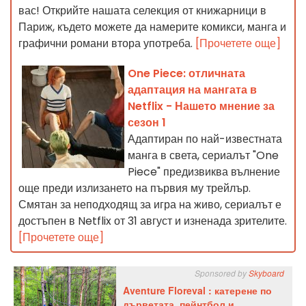
вас! Открийте нашата селекция от книжарници в
Париж, където можете да намерите комикси, манга и
графични романи втора употреба.
[Прочетете още]
One Piece: отличната
адаптация на мангата в
Netflix - Нашето мнение за
сезон 1
Адаптиран по най-известната
манга в света, сериалът "One
Piece" предизвиква вълнение
още преди излизането на първия му трейлър.
Смятан за неподходящ за игра на живо, сериалът е
достъпен в Netflix от 31 август и изненада зрителите.
[Прочетете още]