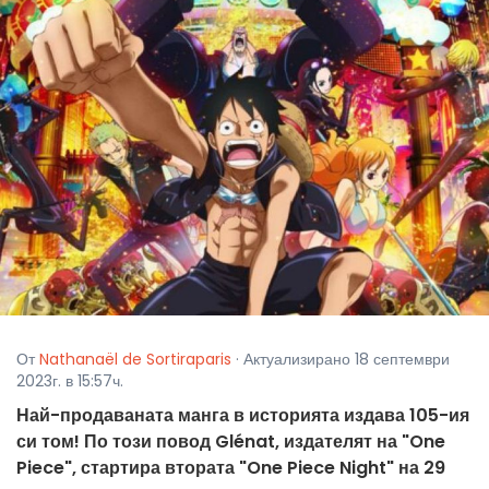
От
Nathanaël de Sortiraparis
· Актуализирано 18 септември
2023г. в 15:57ч.
Най-продаваната манга в историята издава 105-ия
си том! По този повод Glénat, издателят на "One
Piece", стартира втората "One Piece Night" на 29