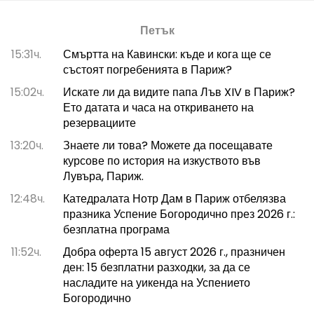
Петък
15:31ч.
Смъртта на Кавински: къде и кога ще се
състоят погребенията в Париж?
15:02ч.
Искате ли да видите папа Лъв XIV в Париж?
Ето датата и часа на откриването на
резервациите
13:20ч.
Знаете ли това? Можете да посещавате
курсове по история на изкуството във
Лувъра, Париж.
12:48ч.
Катедралата Нотр Дам в Париж отбелязва
празника Успение Богородично през 2026 г.:
безплатна програма
11:52ч.
Добра оферта 15 август 2026 г., празничен
ден: 15 безплатни разходки, за да се
насладите на уикенда на Успението
Богородично