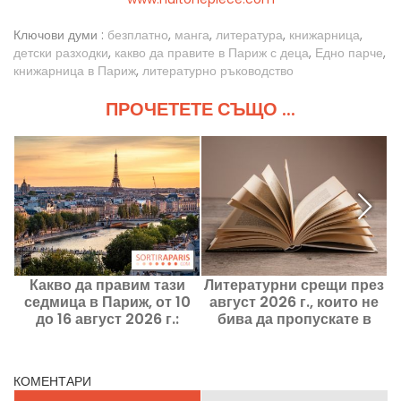
Ключови думи :
безплатно
,
манга
,
литература
,
книжарница
,
детски разходки
,
какво да правите в Париж с деца
,
Едно парче
,
книжарница в Париж
,
литературно ръководство
ПРОЧЕТЕТЕ СЪЩО ...
Какво да правим тази
Литературни срещи през
седмица в Париж, от 10
август 2026 г., които не
M
до 16 август 2026 г.:
бива да пропускате в
н
задължителните
Париж и региона на Иль-
излизания
де-Франс
КОМЕНТАРИ