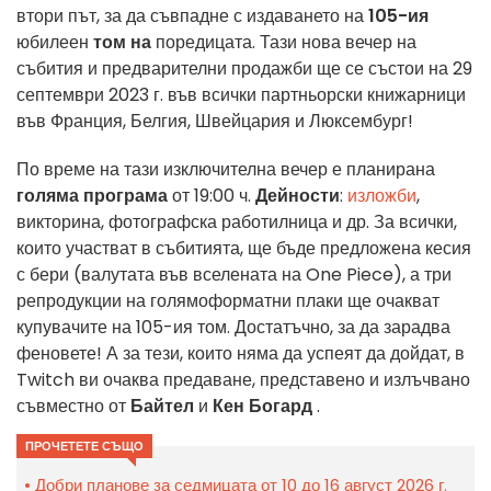
втори път, за да съвпадне с издаването на
105-ия
юбилеен
том на
поредицата. Тази нова вечер на
събития и предварителни продажби ще се състои на 29
септември 2023 г. във всички партньорски книжарници
във
Франция, Белгия, Швейцария и Люксембург!
По време на тази изключителна вечер е планирана
голяма програма
от 19:00 ч.
Дейности
:
изложби
,
викторина, фотографска работилница и др. За всички,
които участват в събитията, ще бъде предложена кесия
с бери (валутата във вселената на One Piece), а три
репродукции на голямоформатни плаки ще очакват
купувачите на 105-ия том. Достатъчно, за да зарадва
феновете! А за тези, които няма да успеят да дойдат, в
Twitch ви очаква предаване,
представено и излъчвано
съвместно от
Байтел
и
Кен Богард
.
ПРОЧЕТЕТЕ СЪЩО
Добри планове за седмицата от 10 до 16 август 2026 г.