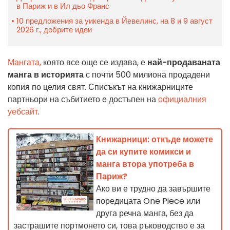
в Париж и в Ил дьо Франс
10 предложения за уикенда в Йевелинс, на 8 и 9 август
2026 г., добрите идеи
Мангата,
която все още се издава, е
най-продаваната
манга в историята
с почти 500 милиона продадени
копия по целия свят. Списъкът на книжарниците
партньори на събитието е достъпен на
официалния
уебсайт
.
Книжарници: откъде можете
да си купите комикси и
манга втора употреба в
Париж?
Ако ви е трудно да завършите
поредицата One Piece или
друга речна манга, без да
застрашите портмонето си, това ръководство е за