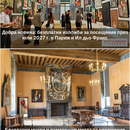
Добра новина: безплатни изложби за посещение през
юли 2027 г. в Париж и Ил дьо Франс
Безплатни музеи и паметници: места за посещение