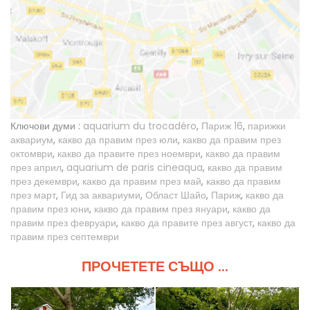
Ключови думи :
aquarium du trocadéro
,
Париж 16
,
парижки
аквариум
,
какво да правим през юли
,
какво да правим през
октомври
,
какво да правите през ноември
,
какво да правим
през април
,
aquarium de paris cineaqua
,
какво да правим
през декември
,
какво да правим през май
,
какво да правим
през март
,
Гид за аквариуми
,
Област Шайо
,
Париж
,
какво да
правим през юни
,
какво да правим през януари
,
какво да
правим през февруари
,
какво да правите през август
,
какво да
правим през септември
ПРОЧЕТЕТЕ СЪЩО ...