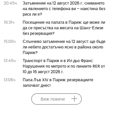
20:45ч.
Затъмнение на 12 август 2026 г.: снимането
на явлението с телефона ви – наистина без
риск ли е?
16:31ч.
Посещение на папата в Париж: ще може ли
да се присъства на месата на Шанз-Елизе
без резервация?
15:00ч.
Слънчево затъмнение на 12 август: ще бъде
ли небето достатъчно ясно в района около
Париж?
13:45ч.
Транспорт в Париж и в Ил дьо Франс:
Нарушения по метрото и по линиите RER от
10 до 16 август 2026 г.
13:08ч.
Папа Лъв XIV в Париж: резервациите
започват днес!
Виж повече