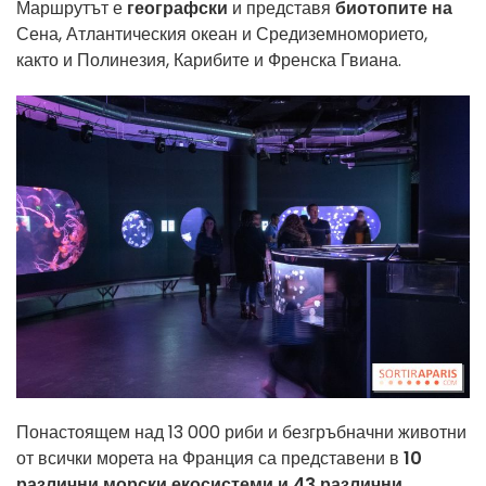
Маршрутът е
географски
и представя
биотопите на
Сена, Атлантическия океан и Средиземноморието,
както и Полинезия, Карибите и Френска Гвиана.
Понастоящем над 13 000 риби и безгръбначни животни
от всички морета на Франция са представени в
10
различни морски екосистеми и 43 различни