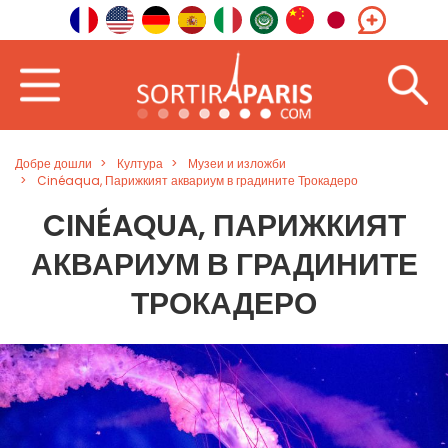
Добре дошли
Култура
Музеи и изложби
Cinéaqua, Парижкият аквариум в градините Трокадеро
CINÉAQUA, ПАРИЖКИЯТ
АКВАРИУМ В ГРАДИНИТЕ
ТРОКАДЕРО