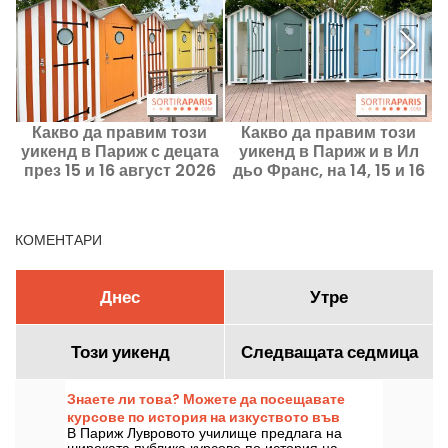
Какво да правим този
Какво да правим този
уикенд в Париж с децата
уикенд в Париж и в Ил
през 15 и 16 август 2026
дьо Франс, на 14, 15 и 16
г.?
август?
КОМЕНТАРИ
Днес
Утре
Този уикенд
Следващата седмица
Знаете ли това? Можете да посещавате
курсове по история на изкуството във
В Париж Лувровото училище предлага на
Лувъра, Париж.