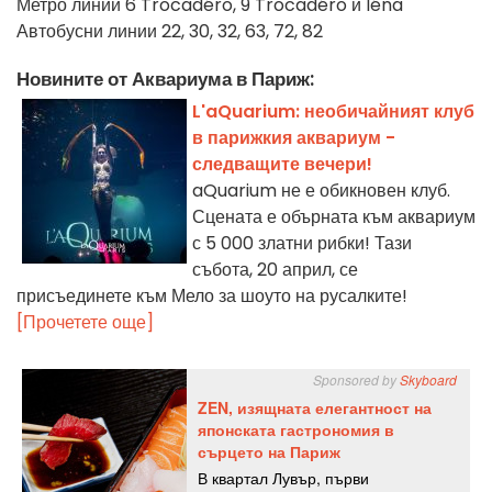
Метро линии 6 Trocadéro, 9 Trocadéro и Iéna
Автобусни линии 22, 30, 32, 63, 72, 82
Новините от Аквариума в Париж:
L'aQuarium: необичайният клуб
в парижкия аквариум -
следващите вечери!
aQuarium не е обикновен клуб.
Сцената е обърната към аквариум
с 5 000 златни рибки! Тази
събота, 20 април, се
присъединете към Мело за шоуто на русалките!
[Прочетете още]