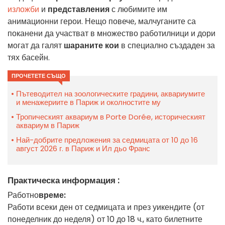
изложби
и
представления
с любимите им
анимационни герои. Нещо повече, малчуганите са
поканени да участват в множество работилници и дори
могат да галят
шараните кои
в специално създаден за
тях басейн.
ПРОЧЕТЕТЕ СЪЩО
Пътеводител на зоологическите градини, аквариумите
и менажериите в Париж и околностите му
Тропическият аквариум в Porte Dorée, историческият
аквариум в Париж
Най-добрите предложения за седмицата от 10 до 16
август 2026 г. в Париж и Ил дьо Франс
Практическа информация :
Работно
време:
Работи всеки ден от седмицата и през уикендите (от
понеделник до неделя) от 10 до 18 ч., като билетните