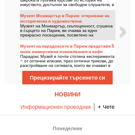
широката публика курсове по история на
изкуството, достъпни за свободни слушатели, в
сърцето на Лувъра, всяка година от септември
до юни. Музеят също така организира
Музеят Монмартър в Париж: откриване на
безплатни лекции от време на време.
историческа и художествена
Достатъчно, за да станете истински експерт по
Музеят на Монмартър, скъпоценност, сгушена
съкровищница
история на изкуството!
в сърцето на Париж, ви очаква за едно
прекрасно посещение, посветено на
известните художници от този район.
Запознайте се с увлекателната история на
Музеят на парадоксите в Париж представя 5
този музей в 18-и район, в който се намират
нови иммерсивни изживявания и кафе
творби на художници като Огюст Реноар и
Парадокс Музей е почти стотина експеримента
„Ханс и Гретел“
Сюзан Валадон. С над 100 000 посетители
– от оптични илюзии, през оптични трикове, до
годишно този музей предлага незабравимо
разстройване на сетивата, които ви очакват в
пътешествие из изкуството и културата на
Париж. Ще се забавлявате, като бъдете
Монмартър!
излъгани и ще имате възможност да
Прецизирайте търсенето си
заснемете невероятни сюрреалистични
снимки. Нови пет иммерсивни атракции
допълват маршрута, така че е време да
изпробвате сетивата си! А като бонус, на ваше
НОВИНИ
разположение е абсолютно ново кафе с
изключителни вкусове – Hans & Gretel ще ви
пренесе в света на сладките изкушения.
Информационен проводник
+ Чете
Понеделник