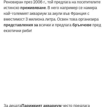
Реновиран през 2006 г., той предлага на посетителите
истинско
преживяване
. В него например се намира
най-големият аквариум за акули във Франция с
вместимост 3 милиона литра. Освен това организира
представления за
всички и предлага
брънчове
пред
екзотични риби!
За децата
Парижкият аквариум
често предлага