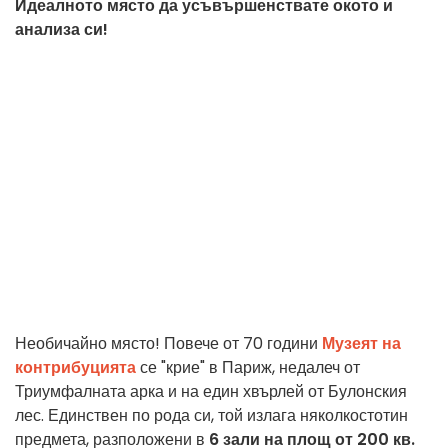
Идеалното място да усъвършенствате окото и
анализа си!
Необичайно място! Повече от 70 години
Музеят на
контрибуцията
се "крие" в Париж, недалеч от
Триумфалната арка и на един хвърлей от Булонския
лес. Единствен по рода си, той излага няколкостотин
предмета, разположени в
6 зали на площ от 200 кв.