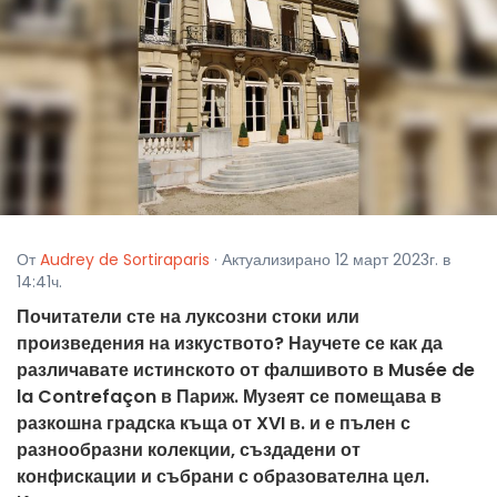
От
Audrey de Sortiraparis
· Актуализирано 12 март 2023г. в
14:41ч.
Почитатели сте на луксозни стоки или
произведения на изкуството? Научете се как да
различавате истинското от фалшивото в Musée de
la Contrefaçon в Париж. Музеят се помещава в
разкошна градска къща от XVI в. и е пълен с
разнообразни колекции, създадени от
конфискации и събрани с образователна цел.