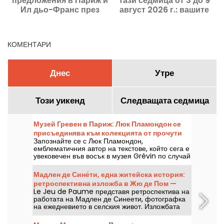
предложения в Париж и
тази седмица от 3 до 9
П
Ил дьо-Франс през
август 2026 г.: вашите
август 2026 г.
излизания за една
наситена с събития
седмица в Париж
КОМЕНТАРИ
Днес
Утре
Този уикенд
Следващата седмица
Музей Гревен в Париж: Люк Пламондон се
присъединява към колекцията от прочути
Запознайте се с Люк Пламондон,
личности
емблематичния автор на текстове, който сега е
увековечен във восък в музея Grévin по случай
25-годишнината на Нотр Дам дьо Пари.
Мадлен де Сине́ти, една житейска история:
ретроспективна изложба в Жю де Пом —
Le Jeu de Paume представя ретроспектива на
нашите снимки
работата на Мадлен де Синеети, фотографка
на ежедневието в селския живот. Изложбата
«Une vie» може да бъде разгледана от 12 юни
до 27 септември 2026 г.