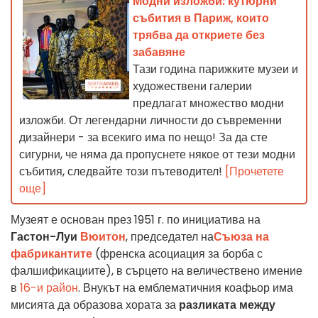
Модни изложби: кутюрни
събития в Париж, които
трябва да откриете без
забавяне
Тази година парижките музеи и
художествени галерии
предлагат множество модни
изложби. От легендарни личности до съвременни
дизайнери - за всекиго има по нещо! За да сте
сигурни, че няма да пропуснете някое от тези модни
събития, следвайте този пътеводител!
[Прочетете
още]
Музеят е основан през 1951 г. по инициатива на
Гастон-Луи
Вюитон
, председател на
Съюза на
фабрикантите
(френска асоциация за борба с
фалшификациите), в сърцето на величествено имение
в
16-и район
. Внукът на емблематичния коафьор има
мисията да образова хората за
разликата между