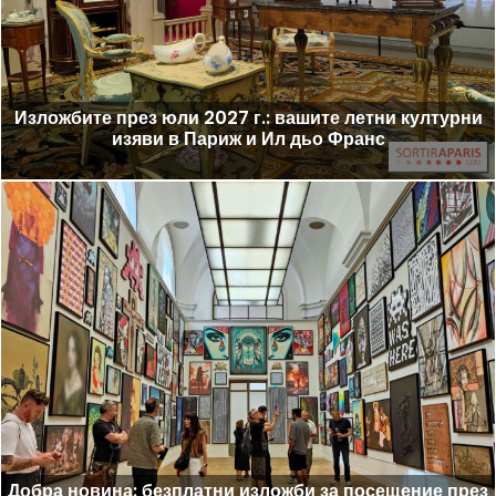
Изложбите през юли 2027 г.: вашите летни културни
изяви в Париж и Ил дьо Франс
Добра новина: безплатни изложби за посещение през