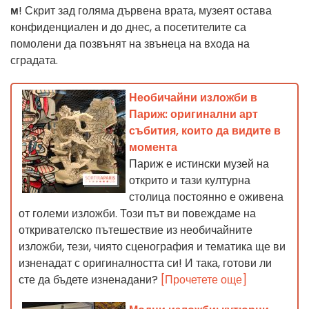
м
! Скрит зад голяма дървена врата, музеят остава
конфиденциален и до днес, а посетителите са
помолени да позвънят на звънеца на входа на
сградата.
Необичайни изложби в
Париж: оригинални арт
събития, които да видите в
момента
Париж е истински музей на
открито и тази културна
столица постоянно е оживена
от големи изложби. Този път ви повеждаме на
откривателско пътешествие из необичайните
изложби, тези, чиято сценография и тематика ще ви
изненадат с оригиналността си! И така, готови ли
сте да бъдете изненадани?
[Прочетете още]