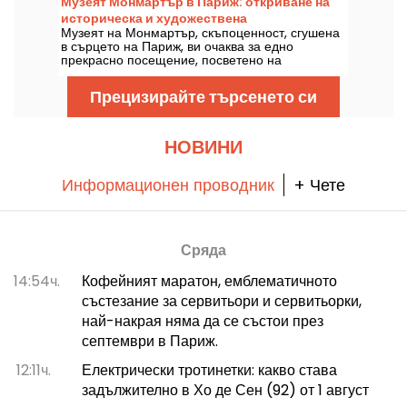
Музеят Монмартър в Париж: откриване на
историческа и художествена
Музеят на Монмартър, скъпоценност, сгушена
съкровищница
в сърцето на Париж, ви очаква за едно
прекрасно посещение, посветено на
известните художници от този район.
Запознайте се с увлекателната история на
Прецизирайте търсенето си
този музей в 18-и район, в който се намират
творби на художници като Огюст Реноар и
Сюзан Валадон. С над 100 000 посетители
годишно този музей предлага незабравимо
НОВИНИ
пътешествие из изкуството и културата на
Монмартър!
Информационен проводник
+ Чете
Сряда
14:54ч.
Кофейният маратон, емблематичното
състезание за сервитьори и сервитьорки,
най-накрая няма да се състои през
септември в Париж.
12:11ч.
Електрически тротинетки: какво става
задължително в Хо де Сен (92) от 1 август