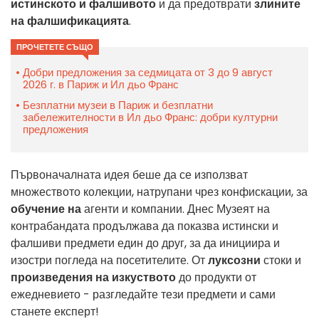
истинското и фалшивото
и да предотврати
злините
на фалшификацията
.
ПРОЧЕТЕТЕ СЪЩО
Добри предложения за седмицата от 3 до 9 август
2026 г. в Париж и Ил дьо Франс
Безплатни музеи в Париж и безплатни
забележителности в Ил дьо Франс: добри културни
предложения
Първоначалната идея беше да се използват
множеството колекции, натрупани чрез конфискации, за
обучение на
агенти и компании. Днес Музеят на
контрабандата продължава да показва истински и
фалшиви предмети един до друг, за да инициира и
изостри погледа на посетителите. От
луксозни
стоки и
произведения на изкуството
до продукти от
ежедневието - разгледайте тези предмети и сами
станете експерт!