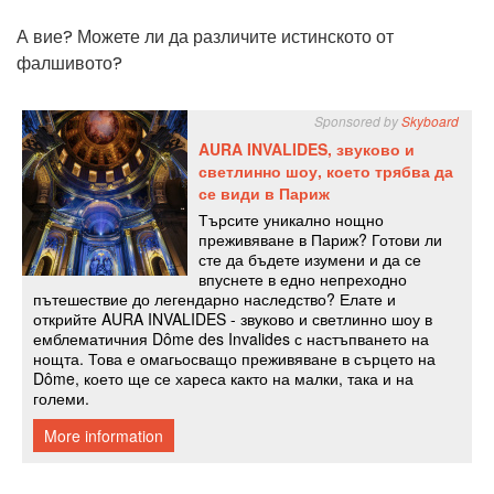
А вие? Можете ли да различите истинското от
фалшивото?