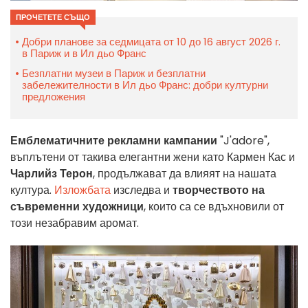
ПРОЧЕТЕТЕ СЪЩО
Добри планове за седмицата от 10 до 16 август 2026 г.
в Париж и в Ил дьо Франс
Безплатни музеи в Париж и безплатни
забележителности в Ил дьо Франс: добри културни
предложения
Емблематичните рекламни кампании
"J'adore",
въплътени от такива елегантни жени като Кармен Кас и
Чарлийз Терон
, продължават да влияят на нашата
култура.
Изложбата
изследва и
творчеството на
съвременни художници
, които са се вдъхновили от
този незабравим аромат.