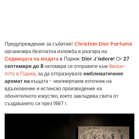
Предупреждение за събитие!
Christian Dior Parfums
организира безплатна изложба в разгара на
Седмицата на модата
в Париж:
Dior J'adore!
От
27
септември до 8
октомври се отправете към
Beaux-
Arts в Париж
, за да отпразнувате
емблематичния
аромат на
къщата - неизчерпаем източник на
вдъхновение и истинско произведение на
обонятелното изкуство, което завладява света от
създаването си през 1997 г.