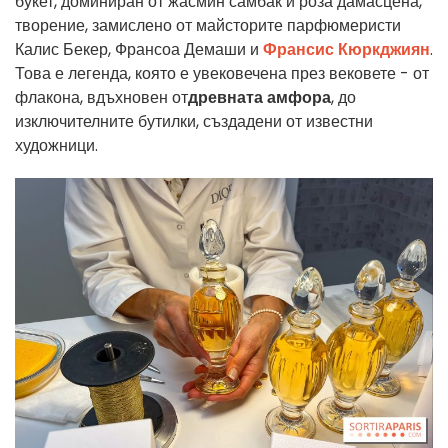
букет, доминиран от жасмин самбак и роза дамасцена,
творение, замислено от майсторите парфюмеристи
Калис Бекер, Франсоа Демаши и
Франсис Кюркджиян
.
Това е легенда, която е увековечена през вековете - от
флакона, вдъхновен от
древната амфора
, до
изключителните бутилки, създадени от известни
художници.