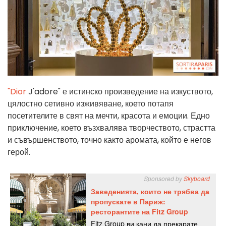
"Dior
J'adore" е истинско произведение на изкуството,
цялостно сетивно изживяване, което потапя
посетителите в свят на мечти, красота и емоции. Едно
приключение, което възхвалява творчеството, страстта
и съвършенството, точно както аромата, който е негов
герой.