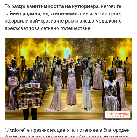
То разкрива
интимността на кутюриера
, неговите
тайни градини
,
вдъхновенията
му и елементите,
оформили най-красивите рокли висша мода, които
прекъсват това сетивно пътешествие.
"J'adore" е празник на цветята, потапяне в благороден