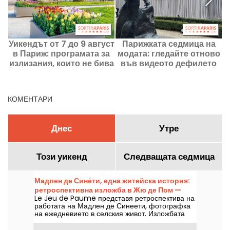
Уикендът от 7 до 9 август
Парижката седмица на
в Париж: програмата за
модата: гледайте отново
излизания, които не бива
във видеото дефилето
да пропускате
Dior Haute Couture за
есен-зима 2026–2027
КОМЕНТАРИ
Днес
Утре
Този уикенд
Следващата седмица
Мадлен де Сине́ти, една житейска история:
ретроспективна изложба в Жю де Пом —
Le Jeu de Paume представя ретроспектива на
нашите снимки
работата на Мадлен де Синеети, фотографка
на ежедневието в селския живот. Изложбата
«Une vie» може да бъде разгледана от 12 юни
до 27 септември 2026 г.