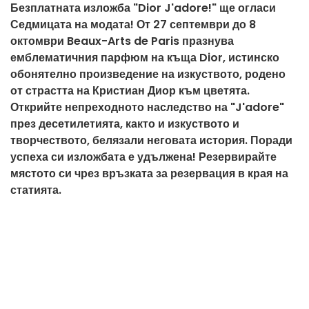
Безплатната изложба "Dior J'adore!" ще огласи
Седмицата на модата! От 27 септември до 8
октомври Beaux-Arts de Paris празнува
емблематичния парфюм на къща Dior, истинско
обонятелно произведение на изкуството, родено
от страстта на Кристиан Диор към цветята.
Открийте непреходното наследство на "J'adore"
през десетилетията, както и изкуството и
творчеството, белязали неговата история. Поради
успеха си изложбата е удължена! Резервирайте
мястото си чрез връзката за резервация в края на
статията.