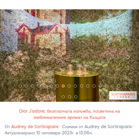
<
>
Dior J'adore, безплатната изложба, посветена на
емблематичния аромат на Къщата
От
Audrey de Sortiraparis
· Снимки от Audrey de Sortiraparis ·
Актуализирано 10 октомври 2023г. в 13:06ч.