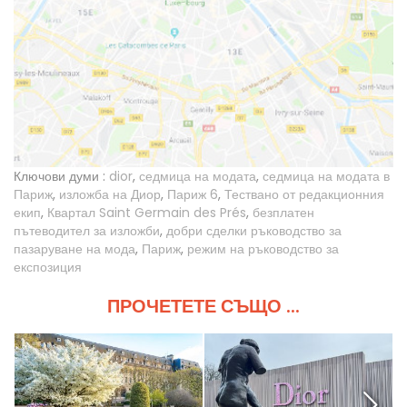
Ключови думи :
dior
,
седмица на модата
,
седмица на модата в
Париж
,
изложба на Диор
,
Париж 6
,
Тествано от редакционния
екип
,
Квартал Saint Germain des Prés
,
безплатен
пътеводител за изложби
,
добри сделки ръководство за
пазаруване на мода
,
Париж
,
режим на ръководство за
експозиция
ПРОЧЕТЕТЕ СЪЩО ...