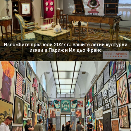
Изложбите през юли 2027 г.: вашите летни културни
изяви в Париж и Ил дьо Франс