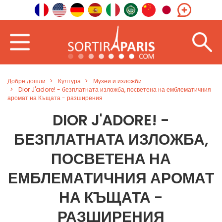
Добре дошли
Култура
Музеи и изложби
Dior J'adore! - безплатната изложба, посветена на емблематичния
аромат на Къщата - разширения
DIOR J'ADORE! -
БЕЗПЛАТНАТА ИЗЛОЖБА,
ПОСВЕТЕНА НА
ЕМБЛЕМАТИЧНИЯ АРОМАТ
НА КЪЩАТА -
РАЗШИРЕНИЯ