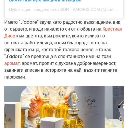
Вижте тази публикация в Instagram
Публикация, споделена от SORTIRAPARIS.COM (@sortiraparis.officiel)
Името "J'adore" звучи като радостно възклицание, вик
от сърцето, и води началото си от любовта на
Кристиан
Диор
към цветята, към роклите, които излизат от
неговата работилница, и към благородството на
френската къща, която той толкова ценял. Ето как
"J'adore" се превръща в спонтанното име на този
аромат
, аромат, пропит с духовна добронамереност,
завинаги вписан в историята на най-възхитителните
парфюми.