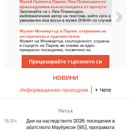
Музей Гревен в Париж: Люк Пламондон се
присъединява към колекцията от прочути
Запознайте се с Люк Пламондон,
личности
емблематичния автор на текстове, който сега е
увековечен във восък в музея Grévin по случай
25-годишнината на Нотр Дам дьо Пари.
Музеят Монмартър в Париж: откриване на
историческа и художествена
Музеят на Монмартър, скъпоценност, сгушена
съкровищница
в сърцето на Париж, ви очаква за едно
прекрасно посещение, посветено на
известните художници от този район.
Запознайте се с увлекателната история на
Прецизирайте търсенето си
този музей в 18-и район, в който се намират
творби на художници като Огюст Реноар и
Сюзан Валадон. С над 100 000 посетители
годишно този музей предлага незабравимо
НОВИНИ
пътешествие из изкуството и културата на
Монмартър!
Информационен проводник
+ Чете
Петък
18:31ч.
Дни на наследството 2026: посещения в
абатството Маубуисон (95), програмата