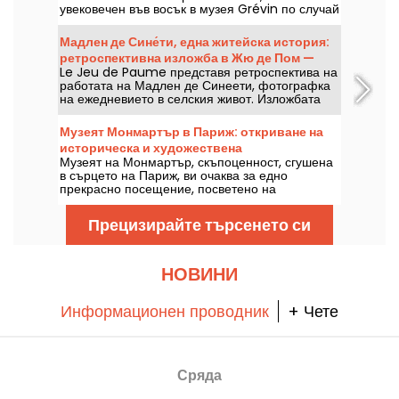
увековечен във восък в музея Grévin по случай
25-годишнината на Нотр Дам дьо Пари.
Мадлен де Сине́ти, една житейска история:
ретроспективна изложба в Жю де Пом —
Le Jeu de Paume представя ретроспектива на
нашите снимки
работата на Мадлен де Синеети, фотографка
на ежедневието в селския живот. Изложбата
«Une vie» може да бъде разгледана от 12 юни
до 27 септември 2026 г.
Музеят Монмартър в Париж: откриване на
историческа и художествена
Музеят на Монмартър, скъпоценност, сгушена
съкровищница
в сърцето на Париж, ви очаква за едно
прекрасно посещение, посветено на
известните художници от този район.
Запознайте се с увлекателната история на
Прецизирайте търсенето си
този музей в 18-и район, в който се намират
творби на художници като Огюст Реноар и
Сюзан Валадон. С над 100 000 посетители
годишно този музей предлага незабравимо
НОВИНИ
пътешествие из изкуството и културата на
Монмартър!
Информационен проводник
+ Чете
Сряда