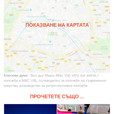
ПОКАЗВАНЕ НА КАРТАТА
Ключови думи :
Вал дьо Марн
,
Mac Val
,
vitry sur seine
,
l
изложба в MAC VAL
,
пътеводител за изложби на съвременно
изкуство
,
ръководство за ретроспективна изложба
ПРОЧЕТЕТЕ СЪЩО ...