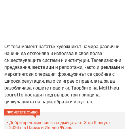
От този момент нататък художникът намира различни
начини да отклонява и използва в своя полза
съществуващите системи и институции. Телевизионни
предавания,
вестници
и репортажи, както и
реклами
и
маркетингови операции: французинът се сдобива с
широка репутация, като си играе с правилата, за да
разобличава лошите практики. Творбите на Matthieu
Laurette поставят под въпрос три принципа:
циркулацията на пари, образи и изкуство.
ПРОЧЕТЕТЕ СЪЩО
Добри предложения за седмицата от 3 до 9 август
2026 г. в Париж и Ил дьо Франс