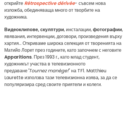
открийте
Rétrospective dérivée
- съвсем нова
изложба, обединяваща много от творбите на
художника.
Видеоклипове,
скулптури
, инсталации,
фотографии
,
явявания, интервенции, договори, произведения върху
хартия... Откриваме широка селекция от творенията на
Матийо Лорет през годините, като започнем с неговите
Apparitions
. През 1993 г., като млад студент,
художникът участва в телевизионното
предаване
"Tournez manège!
" на TF1. Matthieu
Laurette използва тази телевизионна изява, за да се
популяризира сред своите приятели и колеги.