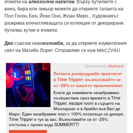
етикети на
алкохолни напитки
. Върху бутилките с
вино, бира или ликьор можете да откриете таланта на
Пол Гоген, Бен, Йоко Оно, Жоан Миро... Художникът
разкрива впечатляващата си колекция от декорирани
бутилки, кутии и етикети.
Две
съвсем нови
изложби,
за да откриете изумителния
свят на Матийо Лорет. Отправяме се към MAC/VAL!