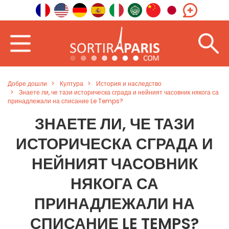
Добре дошли
Култура
История и наследство
Знаете ли, че тази историческа сграда и нейният часовник някога са
принадлежали на списание Le Temps?
ЗНАЕТЕ ЛИ, ЧЕ ТАЗИ
ИСТОРИЧЕСКА СГРАДА И
НЕЙНИЯТ ЧАСОВНИК
НЯКОГА СА
ПРИНАДЛЕЖАЛИ НА
СПИСАНИЕ LE TEMPS?