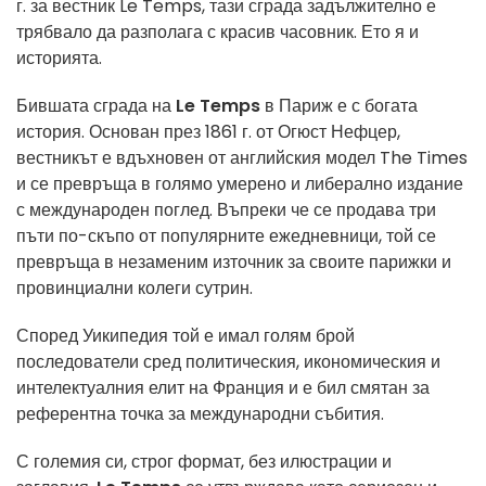
г. за вестник Le Temps, тази сграда задължително е
трябвало да разполага с красив часовник. Ето я и
историята.
Бившата сграда на
Le Temps
в Париж е с богата
история. Основан през 1861 г. от Огюст Нефцер,
вестникът е вдъхновен от английския модел The Times
и се превръща в голямо умерено и либерално издание
с международен поглед. Въпреки че се продава три
пъти по-скъпо от популярните ежедневници, той се
превръща в незаменим източник за своите парижки и
провинциални колеги сутрин.
Според Уикипедия той е имал голям брой
последователи сред политическия, икономическия и
интелектуалния елит на Франция и е бил смятан за
референтна точка за международни събития.
С големия си, строг формат, без илюстрации и