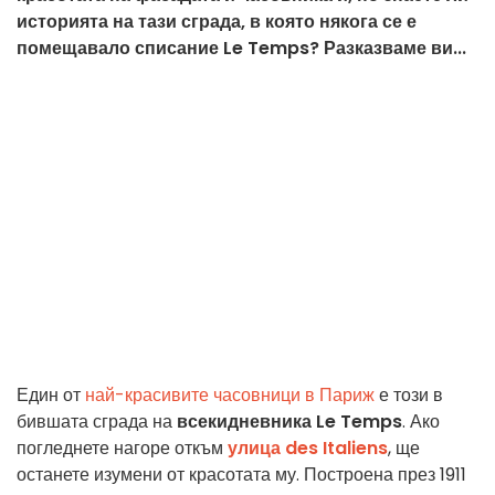
историята на тази сграда, в която някога се е
помещавало списание Le Temps? Разказваме ви...
Един от
най-красивите часовници в Париж
е този в
бившата сграда на
всекидневника Le Temps
. Ако
погледнете нагоре откъм
улица des Italiens
, ще
останете изумени от красотата му. Построена през 1911