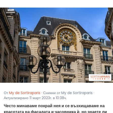
От
My de Sortiraparis
· Снимки от My de Sortiraparis ·
Актуализирано 11 март 2023г. в 10:38ч.
Често минаваме покрай нея и се възхищаваме на
красотата на фасадата и часовника ѝ, но знаете ли