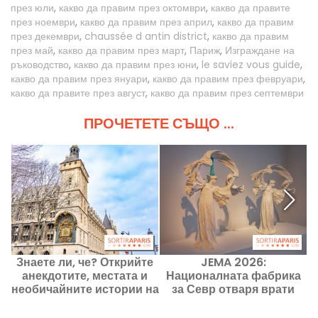
през юли
,
какво да правим през октомври
,
какво да правите
през ноември
,
какво да правим през април
,
какво да правим
през декември
,
chaussée d antin district
,
какво да правим
през май
,
какво да правим през март
,
Париж
,
Изграждане на
ръководство
,
какво да правим през юни
,
le saviez vous guide
,
какво да правим през януари
,
какво да правим през февруари
,
какво да правите през август
,
какво да правим през септември
ПРОЧЕТЕТЕ СЪЩО ...
Знаете ли, че? Открийте
JEMA 2026:
анекдотите, местата и
Националната фабрика
необичайните истории на
за Севр отваря врати
Париж
безплатно