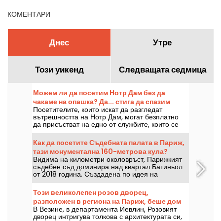
КОМЕНТАРИ
Днес
Утре
Този уикенд
Следващата седмица
Можем ли да посетим Нотр Дам без да
чакаме на опашка? Да... стига да спазим
Посетителите, които искат да разгледат
няколко правила
вътрешността на Нотр Дам, могат безплатно
да присъстват на едно от службите, които се
провеждат всеки ден. Тази възможност е
отворена за всеки, стига да идват предимно с
Как да посетите Съдебната палата в Париж,
цел участие в литургията или да се съобразят
тази монументална 160-метрова кула?
напълно с нейния ход. Ето какво трябва да
Видима на километри околовръст, Парижкият
знаете.
съдебен съд доминира над квартал Батиньол
от 2018 година. Създадена по идея на
архитекта Рензо Пиано, тази 160-метрова
сграда дълбоко промени организацията на
Този великолепен розов дворец,
правосъдието в Париж. Ето историята й,
разположен в региона на Париж, беше дом
нейната архитектура и възможностите за
В Везине, в департамента Йевлин, Розовият
на ексцентрична маркиза от Бел Епок.
посещение.
дворец интригува толкова с архитектурата си,