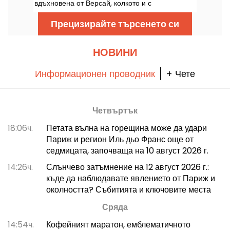
вдъхновена от Версай, колкото и с
невероятната съдба на една от най-
известните му обитателки: графинята Луиза
Прецизирайте търсенето си
Казати, ексцентрична фигура на Бел Епок.
НОВИНИ
Информационен проводник
+ Чете
Четвъртък
18:06ч.
Петата вълна на горещина може да удари
Париж и регион Иль дьо Франс още от
седмицата, започваща на 10 август 2026 г.
14:26ч.
Слънчево затъмнение на 12 август 2026 г.:
къде да наблюдавате явлението от Париж и
околността? Събитията и ключовите места
Сряда
14:54ч.
Кофейният маратон, емблематичното