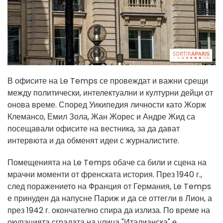
В офисите на Le Temps се провеждат и важни срещи
между политически, интелектуални и културни дейци от
онова време. Според Уикипедия личности като Жорж
Клемансо, Емил Зола, Жан Жорес и Андре Жид са
посещавали офисите на вестника, за да дават
интервюта и да обменят идеи с журналистите.
Помещенията на Le Temps обаче са били и сцена на
мрачни моменти от френската история. През 1940 г.,
след поражението на Франция от Германия, Le Temps
е принуден да напусне Париж и да се оттегли в Лион, а
през 1942 г. окончателно спира да излиза. По време на
окупацията сградата на улица "Италианска" е