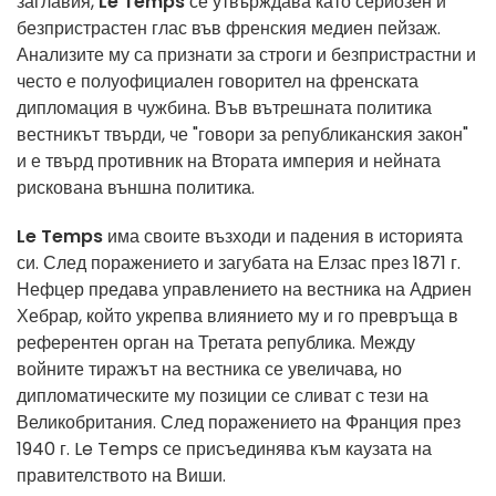
заглавия,
Le Temps
се утвърждава като сериозен и
безпристрастен глас във френския медиен пейзаж.
Анализите му са признати за строги и безпристрастни и
често е полуофициален говорител на френската
дипломация в чужбина. Във вътрешната политика
вестникът твърди, че "говори за републиканския закон"
и е твърд противник на Втората империя и нейната
рискована външна политика.
Le Temps
има своите възходи и падения в историята
си. След поражението и загубата на Елзас през 1871 г.
Нефцер предава управлението на вестника на Адриен
Хебрар, който укрепва влиянието му и го превръща в
референтен орган на Третата република. Между
войните тиражът на вестника се увеличава, но
дипломатическите му позиции се сливат с тези на
Великобритания. След поражението на Франция през
1940 г. Le Temps се присъединява към каузата на
правителството на Виши.