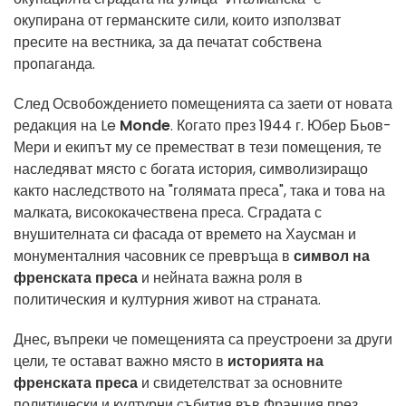
окупирана от германските сили, които използват
пресите на вестника, за да печатат собствена
пропаганда.
След Освобождението помещенията са заети от новата
редакция на Le
Monde
. Когато през 1944 г. Юбер Бьов-
Мери и екипът му се преместват в тези помещения, те
наследяват място с богата история, символизиращо
както наследството на "голямата преса", така и това на
малката, висококачествена преса. Сградата с
внушителната си фасада от времето на Хаусман и
монументалния часовник се превръща в
символ на
френската преса
и нейната важна роля в
политическия и културния живот на страната.
Днес, въпреки че помещенията са преустроени за други
цели, те остават важно място в
историята на
френската преса
и свидетелстват за основните
политически и културни събития във Франция през