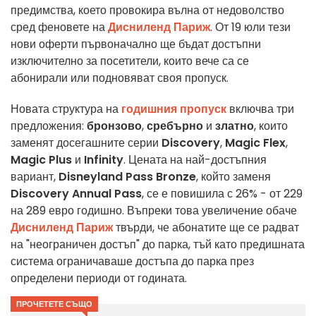
предимства, което провокира вълна от недоволство
сред феновете на
Дисниленд Париж
. От 19 юли тези
нови оферти първоначално ще бъдат достъпни
изключително за посетители, които вече са се
абонирали или подновяват своя пропуск.
Новата структура на
годишния пропуск
включва три
предложения:
бронзово
,
сребърно
и
златно
, които
заменят досегашните серии
Discovery
,
Magic Flex
,
Magic Plus
и
Infinity
. Цената на най-достъпния
вариант,
Disneyland Pass Bronze
, който заменя
Discovery Annual Pass
, се е повишила с 26% - от 229
на 289 евро годишно. Въпреки това увеличение обаче
Дисниленд Париж
твърди, че абонатите ще се радват
на "неограничен достъп" до парка, тъй като предишната
система ограничаваше достъпа до парка през
определени периоди от годината.
ПРОЧЕТЕТЕ СЪЩО