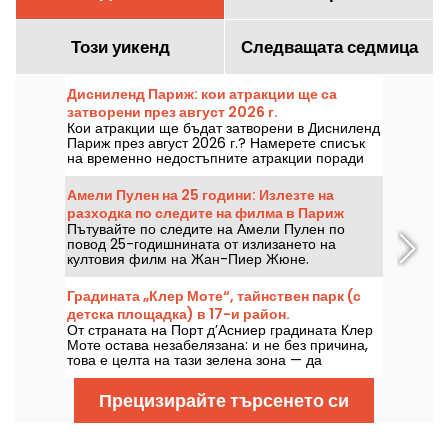
Този уикенд
Следващата седмица
Дисниленд Париж: кои атракции ще са
затворени през август 2026 г.
Кои атракции ще бъдат затворени в Дисниленд
Париж през август 2026 г.? Намерете списък
на временно недостъпните атракции поради
поддръжка или реконструкция, за да
планирате посещението си в парковете на
Амели Пулен на 25 години: Излезте на
Дисни.
разходка по следите на филма в Париж
Пътувайте по следите на Амели Пулен по
повод 25-годишнината от излизането на
култовия филм на Жан-Пиер Жюне.
Градината „Клер Моте“, тайнствен парк (с
детска площадка) в 17-и район.
От страната на Порт д’Асниер градината Клер
Моте остава незабелязана: и не без причина,
това е целта на тази зелена зона — да
предложи място за презареждане на силите, в
пълна тишина.
Прецизирайте търсенето си