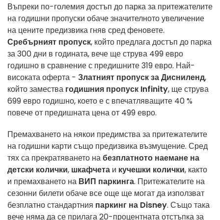
Въпреки по-големия достъп до парка за притежателите
на годишни пропуски обаче значителното увеличение
на цените предизвика гняв сред феновете.
Сребърният пропуск
, който предлага достъп до парка
за 300 дни в годината, вече ще струва 499 евро
годишно в сравнение с предишните 319 евро. Най-
високата оферта -
Златният пропуск за Дисниленд
,
който замества
годишния пропуск Infinity
, ще струва
699 евро годишно, което е с впечатляващите 40 %
повече от предишната цена от 499 евро.
Премахването на някои предимства за притежателите
на годишни карти също предизвика възмущение. Сред
тях са прекратяването на
безплатното наемане на
детски колички
,
шкафчета
и
кучешки колички
, както
и премахването на
ВИП паркинга
. Притежателите на
сезонни билети обаче все още ще могат да използват
безплатно стандартния
паркинг на Disney
. Също така
вече няма да се прилага 20-процентната отстъпка за