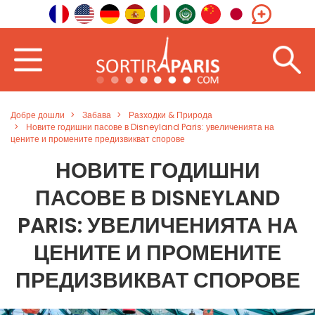
Добре дошли
Забава
Разходки & Природа
Новите годишни пасове в Disneyland Paris: увеличенията на
цените и промените предизвикват спорове
НОВИТЕ ГОДИШНИ
ПАСОВЕ В DISNEYLAND
PARIS: УВЕЛИЧЕНИЯТА НА
ЦЕНИТЕ И ПРОМЕНИТЕ
ПРЕДИЗВИКВАТ СПОРОВЕ