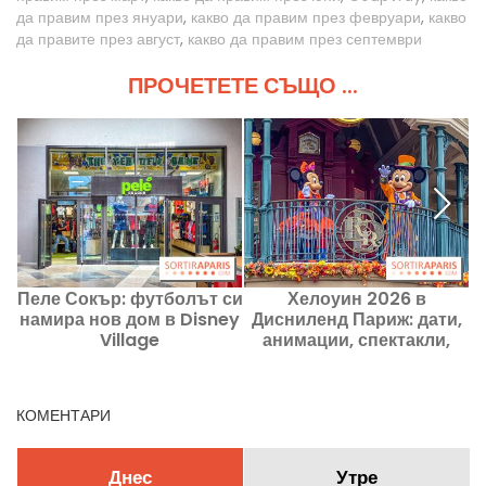
да правим през януари
,
какво да правим през февруари
,
какво
да правите през август
,
какво да правим през септември
ПРОЧЕТЕТЕ СЪЩО ...
Пеле Сокър: футболът си
Хелоуин 2026 в
намира нов дом в Disney
Дисниленд Париж: дати,
Village
анимации, спектакли,
програмата
КОМЕНТАРИ
Днес
Утре