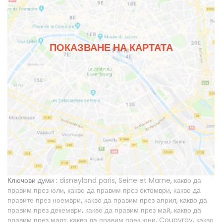
ПОКАЗВАНЕ НА КАРТАТА
Ключови думи :
disneyland paris
,
Seine et Marne
,
какво да
правим през юли
,
какво да правим през октомври
,
какво да
правите през ноември
,
какво да правим през април
,
какво да
правим през декември
,
какво да правим през май
,
какво да
правим през март
,
какво да правим през юни
,
Coupvray
,
какво