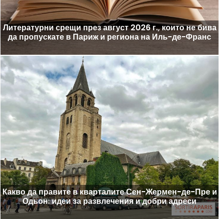
Литературни срещи през август 2026 г., които не бива
да пропускате в Париж и региона на Иль-де-Франс
Какво да правите в кварталите Сен-Жермен-де-Пре и
Одьон: идеи за развлечения и добри адреси