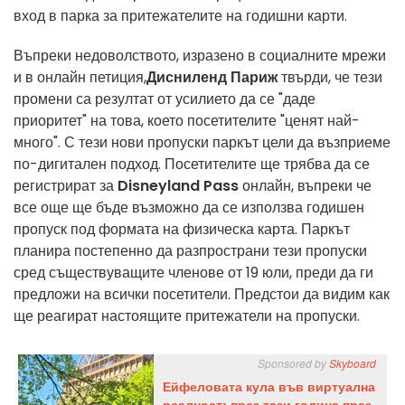
вход в парка за притежателите на годишни карти.
Въпреки недоволството, изразено в социалните мрежи
и в онлайн петиция,
Дисниленд Париж
твърди, че тези
промени са резултат от усилието да се "даде
приоритет" на това, което посетителите "ценят най-
много". С тези нови пропуски паркът цели да възприеме
по-дигитален подход. Посетителите ще трябва да се
регистрират за
Disneyland Pass
онлайн, въпреки че
все още ще бъде възможно да се използва годишен
пропуск под формата на физическа карта. Паркът
планира постепенно да разпространи тези пропуски
сред съществуващите членове от 19 юли, преди да ги
предложи на всички посетители. Предстои да видим как
ще реагират настоящите притежатели на пропуски.