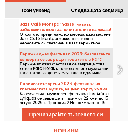
Този уикенд
Следващата седмица
Jazz Café Montparnasse: новата
забележителност за почитателите на джаза!
Откритото преди няколко месеца джаз кафене
Jazz Café Montparnasse осветява с
неоновите си светлини в цвят вермилион
улицата на коменданта Mouchotte. Вътре ви
очакват джаз и добра храна....
Парижки джаз фестивал 2026: безплатните
концерти се завръщат това лято в Parc
Парижкият джаз фестивал се завръща това
Floral, програмата
лято в Parc Floral, с толкова много музикални
таланти за гледане и слушане в идилична
околна среда. Ето програмата на безплатните
концерти, които може да откриете от 24 юни
Лирическите арени 2026: фестивал на
до 6 септември 2026 г.
класическата музика, кацнал върху хълма
Класическият музикален фестивал Les Arènes
Монмартр
Lyriques се завръща в Париж от 22 юли до 15
август 2026 г. Програма? Не по-малко от 16
концерта, изнесени в Арените де Монмартр,
идеална обстановка за слушане на големите
Прецизирайте търсенето си
класики.
НОВИНИ