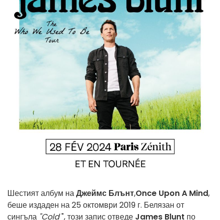
Шестият албум на
Джеймс Блънт
,
Once Upon A Mind
,
беше издаден на 25 октомври 2019 г. Белязан от
сингъла
"Cold
", този запис отведе
James Blunt
по