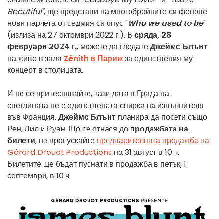
Beautiful"
, ще представи на многобройните си фенове
нови парчета от седмия си опус "
Who we used to be
"
(излиза на 27 октомври 2022 г.). В
сряда, 28
февруари 2024 г.
, можете да гледате
Джеймс Блънт
на живо в зала
Zénith в Париж
за единствения му
концерт в столицата.
И не се притеснявайте, тази дата в Града на
светлината не е единствената спирка на изпълнителя
във Франция.
Джеймс Блънт
планира да посети също
Рен, Лил и Руан. Що се отнася до
продажбата на
билети
, не пропускайте
предварителната продажба на
Gérard Drouot Productions
на 31 август в 10 ч.
Билетите ще бъдат пуснати в продажба в петък, 1
септември, в 10 ч.