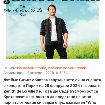
От
Caroline de Sortiraparis
,
Rizhlaine de Sortiraparis
·
Актуализирано 5 октомври 2023г. в 18:17ч.
Джеймс Блънт обявява завръщането си на сцената
с концерт в Париж на 28 февруари 2024 г., сряда, в
Zénith de La Villette. Това ще бъде възможност за
британския изпълнител да представи на живо
парчета от новия си седми опус, озаглавен "Who