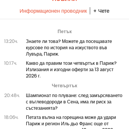
Информационен проводник
+ Чете
Петък
13:20ч.
Знаете ли това? Можете да посещавате
курсове по история на изкуството във
Лувъра, Париж.
10:17ч.
Какво да правим този четвъртък в Париж?
Излизания и изгодни оферти за 13 август
2026 г.
Четвъртък
20:48ч.
Шампионат по плуване: след замърсяването
с въглеводороди в Сена, има ли риск за
състезанията?
18:06ч.
Петата вълна на горещина може да удари
Париж и регион Иль дьо Франс още от