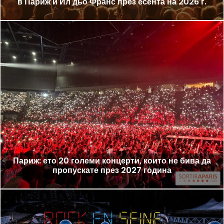
в Париж и Ил дьо Франс през есента на 2026 г.
Париж: ето 20 големи концерти, които не бива да
пропускате през 2027 година