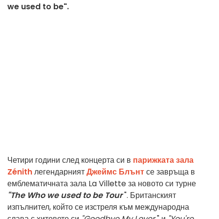
we used to be".
Четири години след концерта си в
парижката зала
Zénith
легендарният
Джеймс Блънт
се завръща в
емблематичната зала La Villette за новото си турне
"The Who we used to be Tour
". Британският
изпълнител, който се изстреля към международна
слава с хитовете си
"Goodbye My Lover
" и
"You're