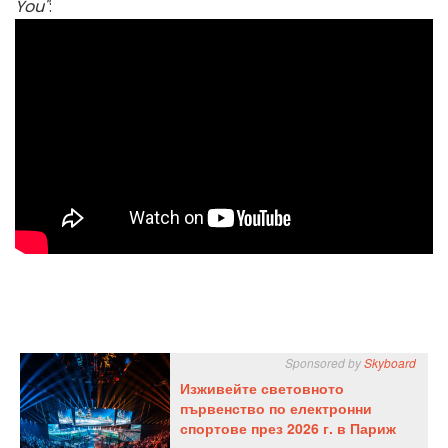
You"
: