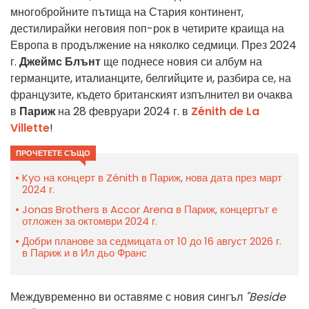
многобройните пътища на Стария континент,
дестилирайки неговия поп-рок в четирите краища на
Европа в продължение на няколко седмици. През 2024
г.
Джеймс Блънт
ще поднесе новия си албум на
германците, италианците, белгийците и, разбира се, на
французите, където британският изпълнител ви очаква
в
Париж
на 28 февруари 2024 г. в
Zénith de La
Villette
!
ПРОЧЕТЕТЕ СЪЩО
Kyo на концерт в Zénith в Париж, нова дата през март
2024 г.
Jonas Brothers в Accor Arena в Париж, концертът е
отложен за октомври 2024 г.
Добри планове за седмицата от 10 до 16 август 2026 г.
в Париж и в Ил дьо Франс
Междувременно ви оставяме с новия сингъл
"Beside