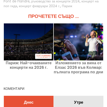
Pont de Flandre
,
ръководство за концерти 2024
,
концерт на
поп гида
,
концерт февруари 2024 г.
,
Париж
ПРОЧЕТЕТЕ СЪЩО ...
Париж: Най-очакваните
Изложението за вина от
концерти на 2026 г.
Елзас 2026 във Колмар:
ф
пълната програма по дни
КОМЕНТАРИ
Днес
Утре