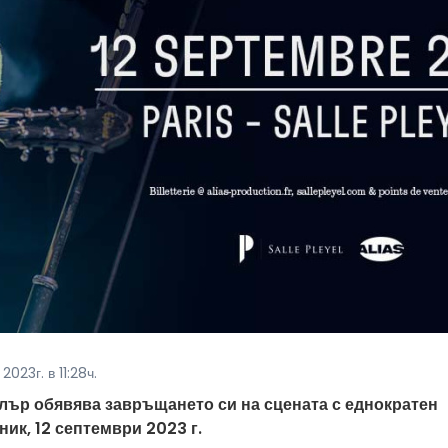
023г. в 11:28ч.
елър обявява завръщането си на сцената с еднократен
ик, 12 септември 2023 г.