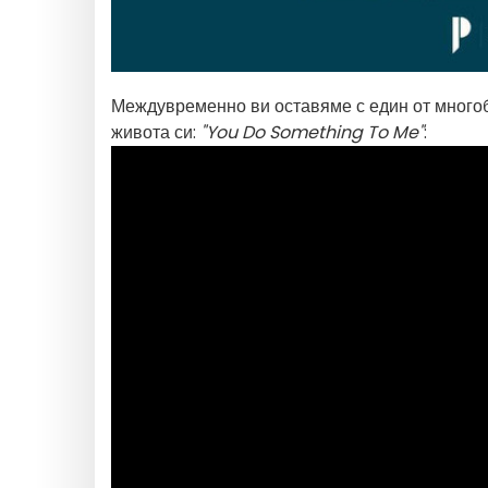
Междувременно ви оставяме с един от многоб
живота си:
"You Do Something To Me"
: