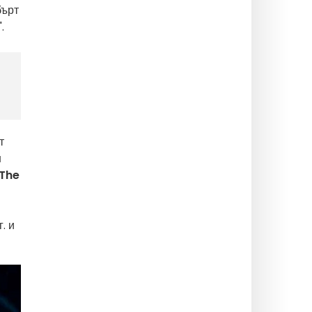
бърт
".
т
н
 The
. и