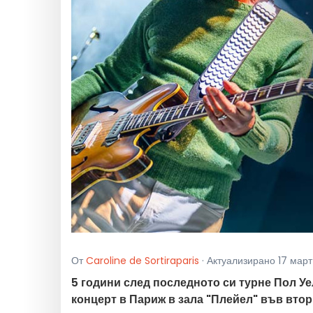
От
Caroline de Sortiraparis
· Актуализирано 17 март 2
5 години след последното си турне Пол У
концерт в Париж в зала "Плейел" във вторн