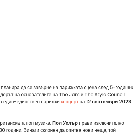
планира да се завърне на парижката сцена след 5-годишн
лидерът на основателите на The Jam и The Style Council
а един-единствен парижки
концерт
на
12 септември 2023 г
ританската поп музика,
Пол Уелър
прави изключително
30 години. Винаги склонен да опитва нови неща, той