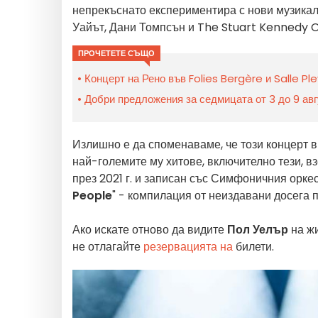
непрекъснато експериментира с нови музикалн
Уайът, Дани Томпсън и The Stuart Kennedy O
ПРОЧЕТЕТЕ СЪЩО
Концерт на Рено във Folies Bergère и Salle Ple
Добри предложения за седмицата от 3 до 9 авг
Излишно е да споменаваме, че този концерт 
най-големите му хитове, включително тези, вз
през 2021 г. и записан със Симфоничния орке
People
" - компилация от неиздавани досега п
Ако искате отново да видите
Пол Уелър
на жи
не отлагайте
резервацията на
билети.