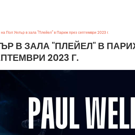
 на Пол Уелър в зала "Плейел" в Париж през септември 2023 г.
ЪР В ЗАЛА "ПЛЕЙЕЛ" В ПАР
ПТЕМВРИ 2023 Г.