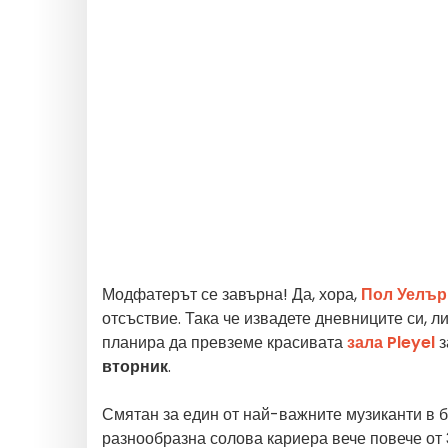
Модфатерът се завърна! Да, хора,
Пол Уелър
отсъствие. Така че извадете дневниците си, 
планира да превземе красивата
зала Pleyel
з
вторник
.
Смятан за един от най-важните музиканти в б
разнообразна солова кариера вече повече от 