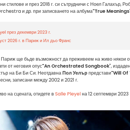
и стилове и през 2018 г. си сътрудничи с Ноел Галахър, Ро
rchestra и др. при записването на албума
"True Meanings
yel през декември 2023 г.
уст 2026 г. в Париж и Ил дьо Франс
в Париж ще бъде възможност да преживеем на живо някои о
ети от неговия опус
"An Orchestrated Songbook
", издаде
стър на Би Би Си. Неотдавна
Пол Уелър
представи
"Will Of
есни, записани между 2002 и 2021 г.
во на сцената, отидете в
Salle Pleyel
на 12 септември 2023 г