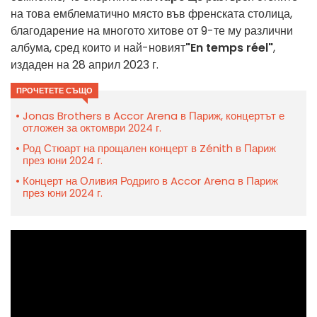
на това емблематично място във френската столица,
благодарение на многото хитове от 9-те му различни
албума, сред които и най-новият
"En temps réel"
,
издаден на 28 април 2023 г.
ПРОЧЕТЕТЕ СЪЩО
Jonas Brothers в Accor Arena в Париж, концертът е
отложен за октомври 2024 г.
Род Стюарт на прощален концерт в Zénith в Париж
през юни 2024 г.
Концерт на Оливия Родриго в Accor Arena в Париж
през юни 2024 г.