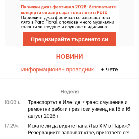
идеална обстановка за слушане на големите
Парижки джаз фестивал 2026: безплатните
класики.
концерти се завръщат това лято в Parc
Парижкият джаз фестивал се завръща това
Floral, програмата
лято в Parc Floral, с толкова много музикални
таланти за гледане и слушане в идилична
околна среда. Ето програмата на безплатните
концерти, които може да откриете от 24 юни
Прецизирайте търсенето си
до 6 септември 2026 г.
НОВИНИ
Информационен проводник
+ Чете
Неделя
18:08ч.
Транспортът в Иле-де-Франс: смущения и
ремонтни работи през този уикенд на 15 и 16
август 2026 г.
17:29ч.
Искате ли да видите папа Лъв XIV в Париж?
Резервациите започват утре, пригответе се!