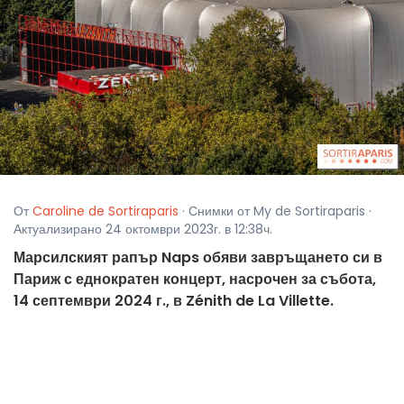
От
Caroline de Sortiraparis
· Снимки от My de Sortiraparis ·
Актуализирано 24 октомври 2023г. в 12:38ч.
Марсилският рапър Naps обяви завръщането си в
Париж с еднократен концерт, насрочен за събота,
14 септември 2024 г., в Zénith de La Villette.