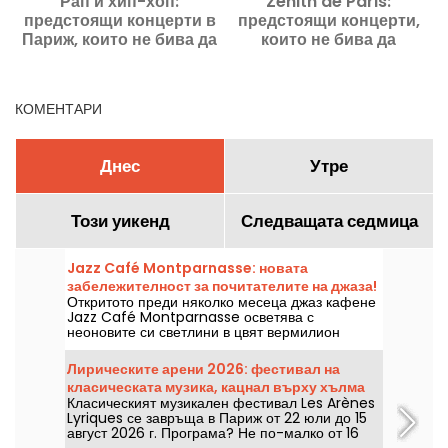
Рап и хип-хоп:
Zénith de Paris:
предстоящи концерти в
предстоящи концерти,
Париж, които не бива да
които не бива да
пропускате
пропускате
КОМЕНТАРИ
Днес
Утре
Този уикенд
Следващата седмица
Jazz Café Montparnasse: новата
забележителност за почитателите на джаза!
Откритото преди няколко месеца джаз кафене
Jazz Café Montparnasse осветява с
неоновите си светлини в цвят вермилион
улицата на коменданта Mouchotte. Вътре ви
очакват джаз и добра храна....
Лирическите арени 2026: фестивал на
класическата музика, кацнал върху хълма
Класическият музикален фестивал Les Arènes
Монмартр
Lyriques се завръща в Париж от 22 юли до 15
август 2026 г. Програма? Не по-малко от 16
концерта, изнесени в Арените де Монмартр,