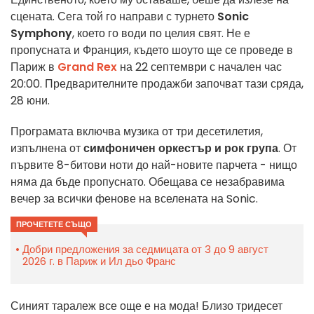
сцената. Сега той го направи с турнето
Sonic
Symphony
, което го води по целия свят. Не е
пропусната и Франция, където шоуто ще се проведе в
Париж в
Grand Rex
на 22 септември с начален час
20:00. Предварителните продажби започват тази сряда,
28 юни.
Програмата включва музика от три десетилетия,
изпълнена от
симфоничен оркестър и рок група
. От
първите 8-битови ноти до най-новите парчета - нищо
няма да бъде пропуснато. Обещава се незабравима
вечер за всички фенове на вселената на Sonic.
ПРОЧЕТЕТЕ СЪЩО
Добри предложения за седмицата от 3 до 9 август
2026 г. в Париж и Ил дьо Франс
Синият таралеж все още е на мода! Близо тридесет