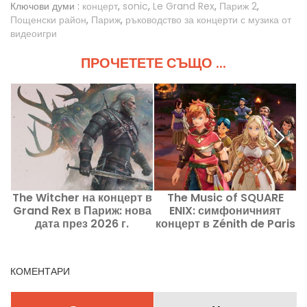
Ключови думи :
концерт
,
sonic
,
Le Grand Rex
,
Париж 2
,
Пощенски район
,
Париж
,
ръководство за концерти с музика от
видеоигри
ПРОЧЕТЕТЕ СЪЩО ...
The Witcher на концерт в
The Music of SQUARE
Grand Rex в Париж: нова
ENIX: симфоничният
дата през 2026 г.
концерт в Zénith de Paris
La Villette
КОМЕНТАРИ