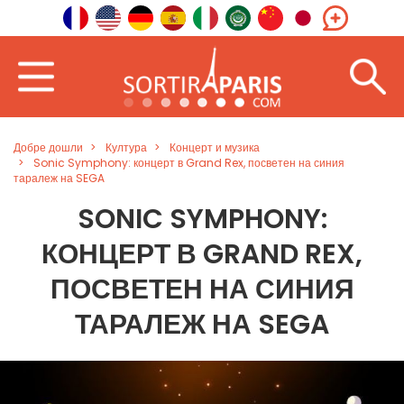
Добре дошли
Култура
Концерт и музика
Sonic Symphony: концерт в Grand Rex, посветен на синия
таралеж на SEGA
SONIC SYMPHONY:
КОНЦЕРТ В GRAND REX,
ПОСВЕТЕН НА СИНИЯ
ТАРАЛЕЖ НА SEGA