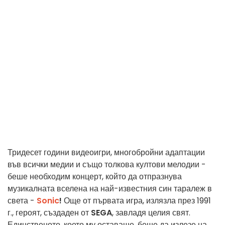
Тридесет години видеоигри, многобройни адаптации
във всички медии и също толкова култови мелодии -
беше необходим концерт, който да отпразнува
музикалната вселена на най-известния син таралеж в
света -
Sonic
!
Още от първата игра, излязла през 1991
г., героят, създаден от
SEGA
, завладя целия свят.
Единственото, което му оставаше, беше да излезе на