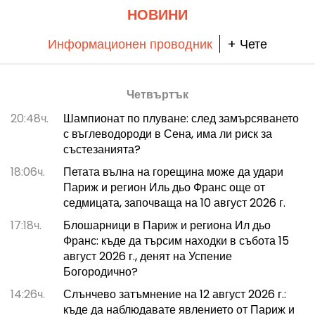
НОВИНИ
Информационен проводник
+ Чете
Четвъртък
20:48ч.
Шампионат по плуване: след замърсяването
с въглеводороди в Сена, има ли риск за
състезанията?
18:06ч.
Петата вълна на горещина може да удари
Париж и регион Иль дьо Франс още от
седмицата, започваща на 10 август 2026 г.
17:18ч.
Блошарници в Париж и региона Ил дьо
Франс: къде да търсим находки в събота 15
август 2026 г., денят на Успение
Богородично?
14:26ч.
Слънчево затъмнение на 12 август 2026 г.:
къде да наблюдавате явлението от Париж и