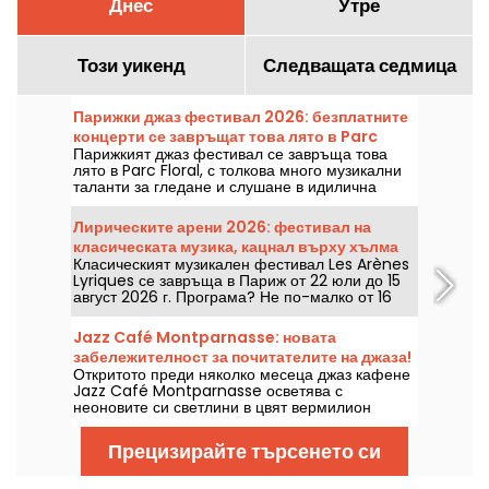
Днес
Утре
Този уикенд
Следващата седмица
Парижки джаз фестивал 2026: безплатните
концерти се завръщат това лято в Parc
Парижкият джаз фестивал се завръща това
Floral, програмата
лято в Parc Floral, с толкова много музикални
таланти за гледане и слушане в идилична
околна среда. Ето програмата на безплатните
концерти, които може да откриете от 24 юни
Лирическите арени 2026: фестивал на
до 6 септември 2026 г.
класическата музика, кацнал върху хълма
Класическият музикален фестивал Les Arènes
Монмартр
Lyriques се завръща в Париж от 22 юли до 15
август 2026 г. Програма? Не по-малко от 16
концерта, изнесени в Арените де Монмартр,
идеална обстановка за слушане на големите
Jazz Café Montparnasse: новата
класики.
забележителност за почитателите на джаза!
Откритото преди няколко месеца джаз кафене
Jazz Café Montparnasse осветява с
неоновите си светлини в цвят вермилион
улицата на коменданта Mouchotte. Вътре ви
очакват джаз и добра храна....
Прецизирайте търсенето си