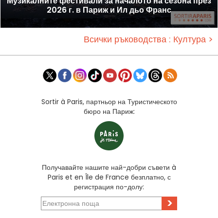
Музикалните фестивали за началото на сезона през
2026 г. в Париж и Ил дьо Франс
Всички ръководства : Култура >
Sortir à Paris, партньор на Туристическото
бюро на Париж:
Получавайте нашите най-добри съвети à
Paris et en Île de France безплатно, с
регистрация по-долу:
>