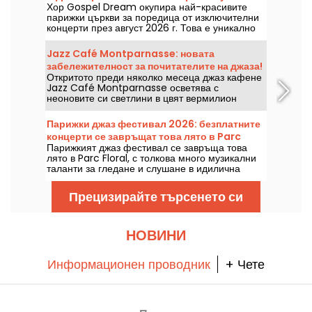
Хор Gospel Dream окупира най-красивите
г. в Париж
парижки църкви за поредица от изключителни
концерти през август 2026 г. Това е уникално
музикално изживяване, което празнува
надеждата, единството и устойчивостта чрез
Jazz Café Montparnasse: новата
автентичните песнопения на
забележителност за почитателите на джаза!
Афроамериканската църква.
Откритото преди няколко месеца джаз кафене
Jazz Café Montparnasse осветява с
неоновите си светлини в цвят вермилион
улицата на коменданта Mouchotte. Вътре ви
очакват джаз и добра храна....
Парижки джаз фестивал 2026: безплатните
концерти се завръщат това лято в Parc
Парижкият джаз фестивал се завръща това
Floral, програмата
лято в Parc Floral, с толкова много музикални
таланти за гледане и слушане в идилична
околна среда. Ето програмата на безплатните
концерти, които може да откриете от 24 юни
Прецизирайте търсенето си
до 6 септември 2026 г.
НОВИНИ
Информационен проводник
+ Чете