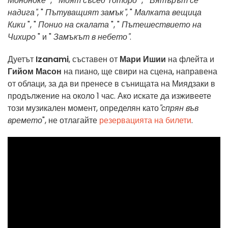
Мононоке
", "
Моят съсед Тоторо
", "
Вятърът се
надига"
, "
Пътуващият замък"
, "
Малката вещица
Кики
", "
Понио на скалата
", "
Пътешествието на
Чихиро
" и "
Замъкът в небето"
.
Дуетът
Izanami
, съставен от
Мари Ишии
на флейта и
Гийом Масон
на пиано, ще свири на сцена, направена
от облаци, за да ви пренесе в сънищата на Миядзаки в
продължение на около 1 час. Ако искате да изживеете
този музикален момент, определян като
"спрян във
времето
", не отлагайте
резервацията на билети
.