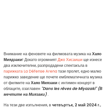
Внимание на феновете на филмовата музика на
Хаяо
Миядзаки
! Докато огромният
Джо Хисаиши
ще изнесе
два изключителни, разпродадени спектакъла в
парижката La Défense Arena
тази пролет, едно малко
парижко заведение ще почете емблематичната музика
от филмите на
Хаяо Миязаки
с интимен концерт в
облаците, озаглавен
"Dans les rêves de Miyazaki" (В
мечтите на Миязаки)
.
На тези две изпълнения, в
четвъртък, 2 май 2024 г.
,