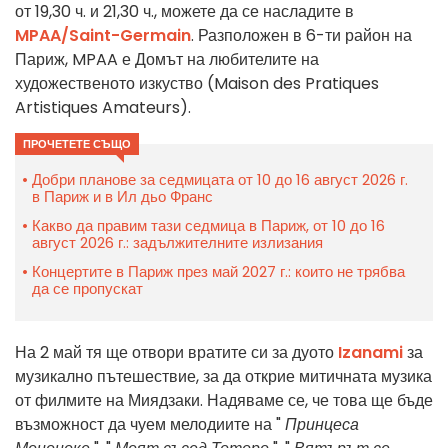
от 19,30 ч. и 21,30 ч., можете да се насладите в
MPAA/Saint-Germain
. Разположен в 6-ти район на
Париж, MPAA е Домът на любителите на
художественото изкуство (Maison des Pratiques
Artistiques Amateurs).
ПРОЧЕТЕТЕ СЪЩО
Добри планове за седмицата от 10 до 16 август 2026 г.
в Париж и в Ил дьо Франс
Какво да правим тази седмица в Париж, от 10 до 16
август 2026 г.: задължителните излизания
Концертите в Париж през май 2027 г.: които не трябва
да се пропускат
На 2 май тя ще отвори вратите си за дуото
Izanami
за
музикално пътешествие, за да открие митичната музика
от филмите на Миядзаки. Надяваме се, че това ще бъде
възможност да чуем мелодиите на "
Принцеса