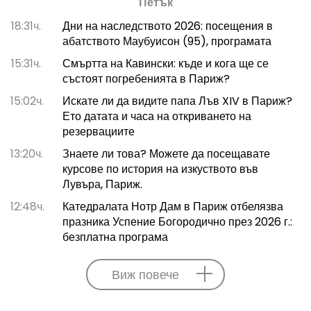
Петък
18:31ч.
Дни на наследството 2026: посещения в
абатството Маубуисон (95), програмата
15:31ч.
Смъртта на Кавински: къде и кога ще се
състоят погребенията в Париж?
15:02ч.
Искате ли да видите папа Лъв XIV в Париж?
Ето датата и часа на откриването на
резервациите
13:20ч.
Знаете ли това? Можете да посещавате
курсове по история на изкуството във
Лувъра, Париж.
12:48ч.
Катедралата Нотр Дам в Париж отбелязва
празника Успение Богородично през 2026 г.:
безплатна програма
Виж повече