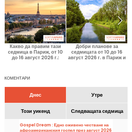
Какво да правим тази
Добри планове за
К
седмица в Париж, от 10
седмицата от 10 до 16
до 16 август 2026 г.:
август 2026 г. в Париж и
задължителните
в Ил дьо Франс
излизания
КОМЕНТАРИ
Днес
Утре
Този уикенд
Следващата седмица
Gospel Dream : Едно оживено честване на
афроамериканския госпел през август 2026