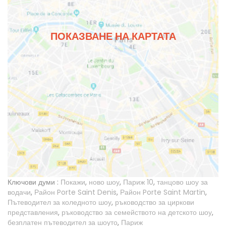
ПОКАЗВАНЕ НА КАРТАТА
Ключови думи :
Покажи
,
ново шоу
,
Париж 10
,
танцово шоу за
водачи
,
Район Porte Saint Denis
,
Район Porte Saint Martin
,
Пътеводител за коледното шоу
,
ръководство за циркови
представления
,
ръководство за семейството на детското шоу
,
безплатен пътеводител за шоуто
,
Париж