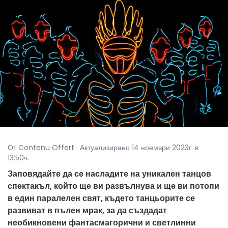
От Contenu Offert · Актуализирано 14 ноември 2023г. в
13:50ч.
Заповядайте да се насладите на уникален танцов
спектакъл, който ще ви развълнува и ще ви потопи
в един паралелен свят, където танцьорите се
развиват в пълен мрак, за да създадат
необикновени фантасмагорични и светлинни