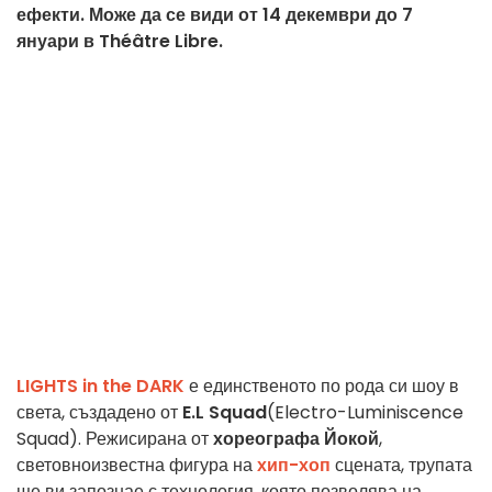
ефекти. Може да се види от 14 декември до 7
януари в Théâtre Libre.
LIGHTS in the DARK
е единственото по рода си шоу в
света, създадено от
E.L Squad
(Electro-Luminiscence
Squad). Режисирана от
хореографа Йокой
,
световноизвестна фигура на
хип-хоп
сцената, трупата
ще ви запознае с технология, която позволява на