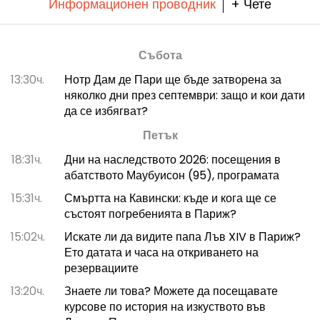
Информационен проводник
+ Чете
Събота
13:30ч.
Нотр Дам де Пари ще бъде затворена за
няколко дни през септември: защо и кои дати
да се избягват?
Петък
18:31ч.
Дни на наследството 2026: посещения в
абатството Маубуисон (95), програмата
15:31ч.
Смъртта на Кавински: къде и кога ще се
състоят погребенията в Париж?
15:02ч.
Искате ли да видите папа Лъв XIV в Париж?
Ето датата и часа на откриването на
резервациите
13:20ч.
Знаете ли това? Можете да посещавате
курсове по история на изкуството във