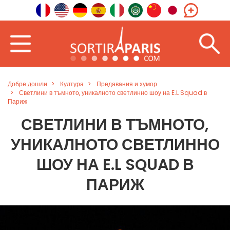
Добре дошли
Култура
Предавания и хумор
Светлини в тъмното, уникалното светлинно шоу на E.L Squad в
Париж
СВЕТЛИНИ В ТЪМНОТО,
УНИКАЛНОТО СВЕТЛИННО
ШОУ НА E.L SQUAD В
ПАРИЖ