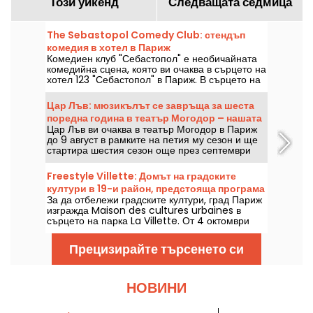
Този уикенд
Следващата седмица
The Sebastopol Comedy Club: стендъп
комедия в хотел в Париж
Комедиен клуб "Себастопол" е необичайната
комедийна сцена, която ви очаква в сърцето на
хотел 123 "Себастопол" в Париж. В сърцето на
хотела всеки уикенд ще откриете стендъп
сцена, на която ще гостуват утвърдени
Цар Лъв: мюзикълът се завръща за шеста
артисти.
поредна година в театър Могодор – нашата
Цар Лъв ви очаква в театър Могодор в Париж
критика
до 9 август в рамките на петия му сезон и ще
стартира шестия сезон още през септември
2026 г., повече от десетилетие след
последното му представление в тази парижка
Freestyle Villette: Домът на градските
зала. Гледали сме го — разказваме ви всичко!
култури в 19-и район, предстояща програма
За да отбележи градските култури, град Париж
изгражда Maison des cultures urbaines в
сърцето на парка La Villette. От 4 октомври
2025 г. ще можете да откриете градски танци,
музика, спорт и улично изкуство.
Прецизирайте търсенето си
НОВИНИ