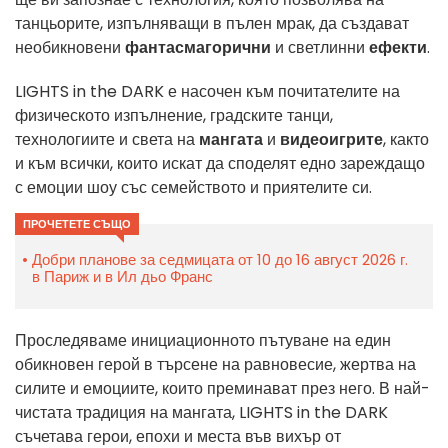
танцьорите, изпълняващи в пълен мрак, да създават
необикновени
фантасмагорични
и светлинни
ефекти
.
LIGHTS in the DARK е насочен към почитателите на
физическото изпълнение, градските танци,
технологиите и света на
мангата
и
видеоигрите
, както
и към всички, които искат да споделят едно зареждащо
с емоции шоу със семейството и приятелите си.
ПРОЧЕТЕТЕ СЪЩО
Добри планове за седмицата от 10 до 16 август 2026 г.
в Париж и в Ил дьо Франс
Проследяваме инициационното пътуване на един
обикновен герой в търсене на равновесие, жертва на
силите и емоциите, които преминават през него. В най-
чистата традиция на мангата, LIGHTS in the DARK
съчетава герои, епохи и места във вихър от