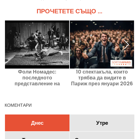
ПРОЧЕТЕТЕ СЪЩО ...
Фоли Номадес:
10 спектакъла, които
П
последното
трябва да видите в
в
представление на
Париж през януари 2026
циганския цирк удължено
г.
в Цирк Романес
КОМЕНТАРИ
Днес
Утре