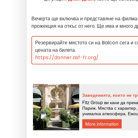
Вечерта ще включва и представяне на
филма 
прожекция на
откъс от
него.
Ще има и много д
Резервирайте мястото си на Balcon сега и 
цената на билета.
https://donner.asf-fr.org/