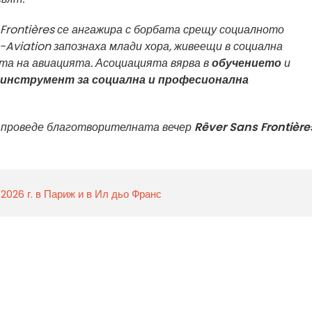
 Frontières се ангажира с борбата срещу социалното
e-Aviation запознаха млади хора, живеещи в социална
вета на авиацията. Асоциацията вярва в
обучението
и
инструмент за социална и професионална
 проведе благотворителната вечер
Rêver Sans Frontière
 2026 г. в Париж и в Ил дьо Франс