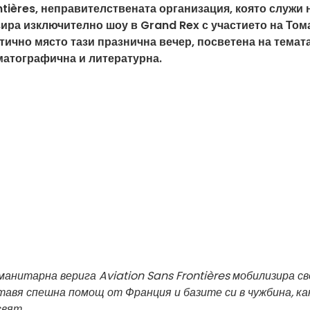
ntières, неправителствената организация, която служи 
ира изключително шоу в Grand Rex с участието на Том
тично място тази празнична вечер, посветена на темата
матографична и литературна.
анитарна верига Aviation Sans Frontières мобилизира св
ставя спешна помощ от Франция и базите си в чужбина, к
свят.