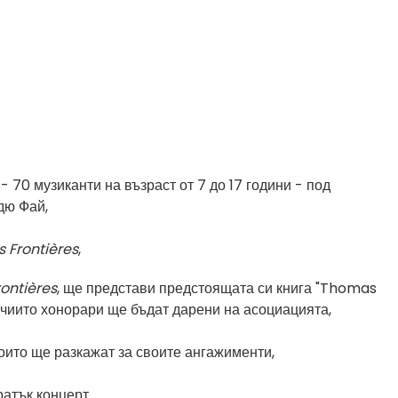
s
- 70 музиканти на възраст от 7 до 17 години - под
 дю Фай
,
s Frontières
,
rontières
, ще представи предстоящата си книга "Thomas
 чиито хонорари ще бъдат дарени на асоциацията
,
които ще разкажат за своите ангажименти
,
ратък концерт
.