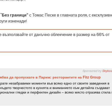
"
Без граници"
с
Томас Песке в главната роля, с ексклузив
руги изненади!
се възползвайте от данъчно облекчение в размер на 66% от