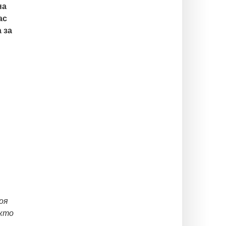
на
ас
 за
оя
акто