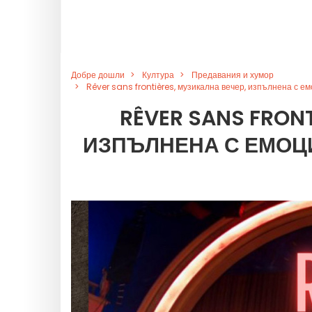
Добре дошли
Култура
Предавания и хумор
Rêver sans frontières, музикална вечер, изпълнена с ем
RÊVER SANS FRON
ИЗПЪЛНЕНА С ЕМОЦИ