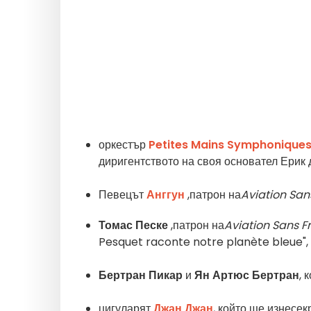
оркестър
Petites Mains Symphonique
диригентството на своя основател Ерик
Певецът
Анггун
,
патрон на
Aviation San
Томас Песке
,
патрон
на
Aviation Sans F
Pesquet raconte notre planète bleue",
Бертран Пикар
и
Ян Артюс Бертран
, 
цигуларят
Джан Джан
, който ще изнесе
к