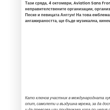
Тази сряда, 4 октомври, Aviation Sans Fro
неправителствените организации, организ
Песке и певицата Анггун! На това емблема
ангажираността, ще бъде музикална, кине
Като ключов участник в международната хум
опит, самолети и въздушна мрежа, за да до
и да превозва или придружава хора по целия 