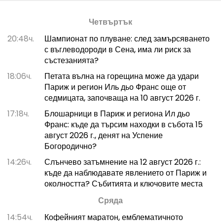
Четвъртък
20:48ч.
Шампионат по плуване: след замърсяването
с въглеводороди в Сена, има ли риск за
състезанията?
18:06ч.
Петата вълна на горещина може да удари
Париж и регион Иль дьо Франс още от
седмицата, започваща на 10 август 2026 г.
17:18ч.
Блошарници в Париж и региона Ил дьо
Франс: къде да търсим находки в събота 15
август 2026 г., денят на Успение
Богородично?
14:26ч.
Слънчево затъмнение на 12 август 2026 г.:
къде да наблюдавате явлението от Париж и
околността? Събитията и ключовите места
Сряда
14:54ч.
Кофейният маратон, емблематичното