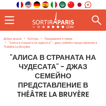
Добре дошли
Култура
Предавания и хумор
"Алиса в страната на чудесата" - джаз семейно представление в
Théâtre La Bruyère
"АЛИСА В СТРАНАТА НА
ЧУДЕСАТА" - ДЖАЗ
СЕМЕЙНО
ПРЕДСТАВЛЕНИЕ В
THÉÂTRE LA BRUYÈRE