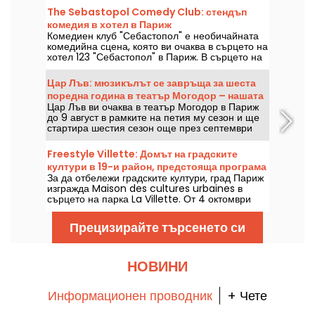
The Sebastopol Comedy Club: стендъп
комедия в хотел в Париж
Комедиен клуб "Себастопол" е необичайната
комедийна сцена, която ви очаква в сърцето на
хотел 123 "Себастопол" в Париж. В сърцето на
хотела всеки уикенд ще откриете стендъп
сцена, на която ще гостуват утвърдени
Цар Лъв: мюзикълът се завръща за шеста
артисти.
поредна година в театър Могодор – нашата
Цар Лъв ви очаква в театър Могодор в Париж
критика
до 9 август в рамките на петия му сезон и ще
стартира шестия сезон още през септември
2026 г., повече от десетилетие след
последното му представление в тази парижка
Freestyle Villette: Домът на градските
зала. Гледали сме го — разказваме ви всичко!
култури в 19-и район, предстояща програма
За да отбележи градските култури, град Париж
изгражда Maison des cultures urbaines в
сърцето на парка La Villette. От 4 октомври
2025 г. ще можете да откриете градски танци,
музика, спорт и улично изкуство.
Прецизирайте търсенето си
НОВИНИ
Информационен проводник
+ Чете