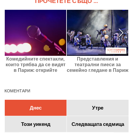
ПРОЧЕТЕТЕ СЪЩО ...
Комедийните спектакли,
Представления и
които трябва да се видят
театрални пиеси за
в Париж: открийте
семейно гледане в Париж
з
настоящите и
през юли 2026
предстоящите акценти
КОМЕНТАРИ
Днес
Утре
Този уикенд
Следващата седмица