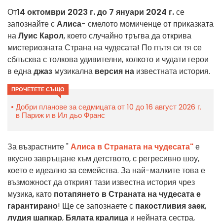
От
14 октомври 2023 г. до 7 януари 2024 г.
се
запознайте с
Алиса
- смелото момиченце от приказката
на
Луис Карол
, което случайно тръгва да открива
мистериозната Страна на чудесата! По пътя си тя се
сблъсква с толкова удивителни, колкото и чудати герои
в една
джаз
музикална
версия на
известната история.
ПРОЧЕТЕТЕ СЪЩО
Добри планове за седмицата от 10 до 16 август 2026 г.
в Париж и в Ил дьо Франс
За възрастните "
Алиса в Страната на чудесата"
е
вкусно завръщане към детството, с регресивно шоу,
което е идеално за семейства. За най-малките това е
възможност да открият тази известна история чрез
музика, като
потапянето в Страната на чудесата е
гарантирано
! Ще се запознаете с
пакостливия заек
,
лудия шапкар
,
Бялата кралица
и нейната сестра,