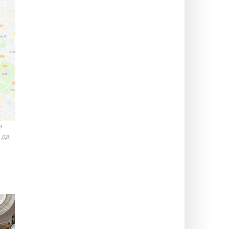
з
 да