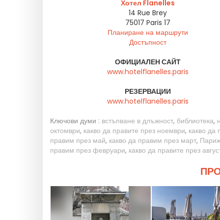
Хотел Flanelles
14 Rue Brey
75017
Paris 17
Планиране на маршрути
Достъпност
ОФИЦИАЛЕН САЙТ
www.hotelflanelles.paris
РЕЗЕРВАЦИИ
www.hotelflanelles.paris
Ключови думи :
встъпване в длъжност
,
библиотека
,
октомври
,
какво да правите през ноември
,
какво да
правим през май
,
какво да правим през март
,
Пари
правим през февруари
,
какво да правите през авгус
ПРО