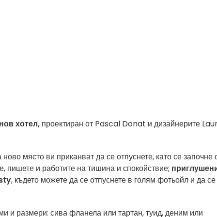
нов хотел,
проектиран от Pascal Donat и дизайнерите Lau
ново място ви приканват да се отпуснете, като се започне 
е, пишете и работите на тишина и спокойствие;
приглушен
sty
, където можете да се отпуснете в голям фотьойл и да се
и и размери: сива фланела или тартан, туид, деним или