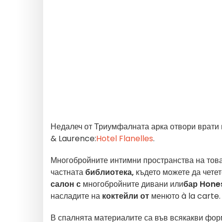
Недалеч от Триумфалната арка отвори врати
& Laurence:
Hotel Flanelles
.
Многобройните интимни пространства на това 
частната
библиотека,
където можете да четет
салон с
многобройните дивани или
бар Hone
насладите на
коктейли от
менюто à la carte.
В спалнята материалите са във всякакви форм