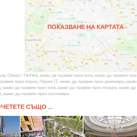
ПОКАЗВАНЕ НА КАРТАТА
нов
,
Област Ternes
,
какво да правим през юли
,
какво да правим пре
 правим през април
,
Париж 17
,
какво да правим през декември
,
какво
ж
,
какво да правим през юни
,
какво да правим през януари
,
какво да
т
,
какво да правим през септември
ЧЕТЕТЕ СЪЩО ...