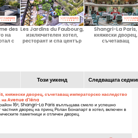
ame des
Les Jardins du Faubourg,
Shangri-La Paris,
то на
изключителен хотел,
княжески дворец,
ртал с
ресторант и спа център
съчетаващ
гледка
императорско
ж
наследство и азиат
лукс, на Avenue d'I
Този уикенд
Следващата седми
is, княжески дворец, съчетаващ императорско наследство
, на Avenue d'Iéna
 район 16ᵉ, Shangri-La Paris въплъщава смело и успешно
т частния дворец на принц Ролан Бонапарт в хотел, включен в
рическите паметници и отличен дворец.