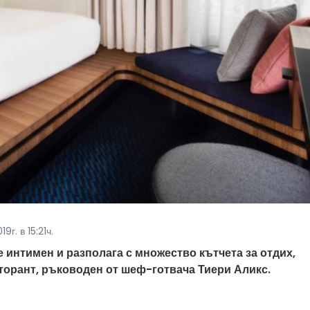
9г. в 15:21ч.
 е интимен и разполага с множество кътчета за отдих,
сторант, ръководен от шеф-готвача Тиери Аликс.