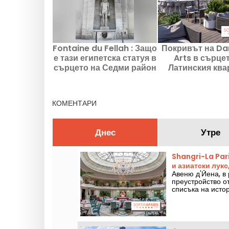
Fontaine du Fellah : Защо
Покривът на D
е тази египетска статуя в
Arts в сърце
сърцето на Седми район
Латинския ква
на Париж?
360-градусова 
към Пари
КОМЕНТАРИ
Днес
Утре
Shangri-La Par
и азиатски лукс
Авеню д'Йена, в
преустройство о
списъка на исто