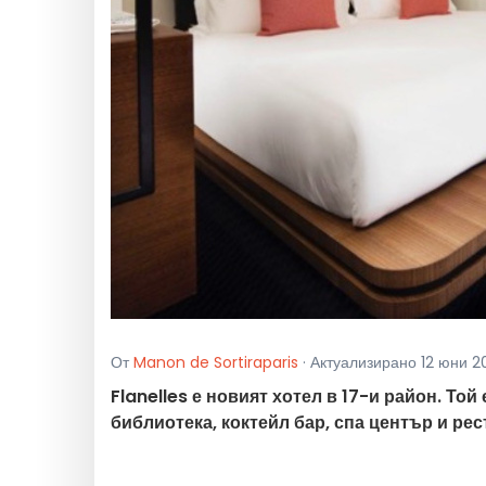
От
Manon de Sortiraparis
· Актуализирано 12 юни 201
Flanelles е новият хотел в 17-и район. Той
библиотека, коктейл бар, спа център и ре