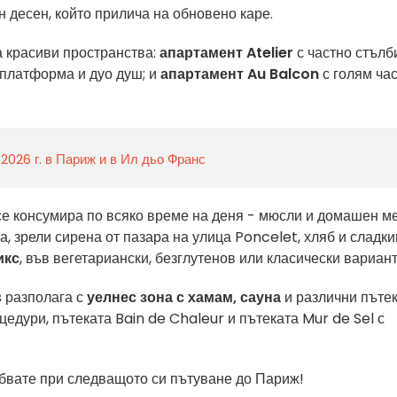
н десен, който прилича на обновено каре.
 красиви пространства:
апартамент Atelier
с частно стълб
 платформа и дуо душ; и
апартамент Au Balcon
с голям ча
 2026 г. в Париж и в Ил дьо Франс
е консумира по всяко време на деня - мюсли и домашен ме
, зрели сирена от пазара на улица Poncelet, хляб и сладк
икс
, във вегетариански, безглутенов или класически вариант
s разполага с
уелнес зона с хамам, сауна
и различни пътек
цедури, пътеката Bain de Chaleur и пътеката Mur de Sel с
робвате при следващото си пътуване до Париж!