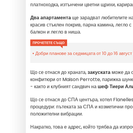
платноходка, изтънчени цветни щрихи, карира
Два апартамента
ще зарадват любителите на
красив стъклен покрив, парна камина, легло с
балкон и легло в ниша.
ПРОЧЕТЕТЕ СЪЩО
Добри планове за седмицата от 10 до 16 август
Що се отнася до храната,
закуската
може да с
конфитюри от Maison Perrotte, парижка шунка
- както и клубният сандвич на
шеф Тиери Ал
Що се отнася до СПА центъра, хотел Flanelle
процедури: пътеката за СПА и козметични про
положителни вибрации.
Накратко, това е адрес, който трябва да изп