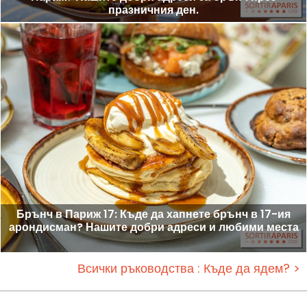
празничния ден.
Брънч в Париж 17: Къде да хапнете брънч в 17-ия
арондисман? Нашите добри адреси и любими места
Всички ръководства : Къде да ядем? >