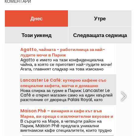
КОМЕНТАРИ
Днес
Утре
Този уикенд
Следващата седмица
Agatto, чайната - работилница за най-
лудите мочи в Париж
Agatto е името на тази конфиденциална
чайна, в която се приготвят най-лудите мочи!
Агата, главният сладкар на това изискано
място, предлага най-добрите мочи в Париж и
семинари, на които можете да се научите да ги
Lancaster Le Café: кутюрно кафене със
приготвяте. Ето една предварителна
специални кафета, матча и домашно
информация.
Нова спирка за гурме в Париж: Lancaster Le
приготвени сладкиши
Café е открил магазин само на един хвърлей
разстояние от двореца Palais Royal, като
привежда кафенетата в крак с модата.
Специални кафета, изключителна матча,
Maison Phê – винария и кафе кът във
изискани чайове и домашно приготвени
Мареа, ви среща с изключителни вкусове и
сладкиши са задължителните продукти на
В сърцето на Маре, в четвърти район на
уникални аромати
всяка маса от вторник до неделя.
Париж, Maison Phê предлага уникални
виетнамски кафе специалитети, които трудно
ще намерите другаде — включително рядкото