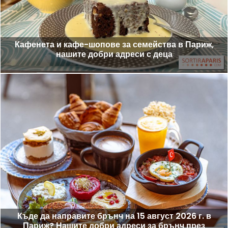
Кафенета и кафе-шопове за семейства в Париж,
нашите добри адреси с деца
Къде да направите брънч на 15 август 2026 г. в
Париж? Нашите добри адреси за брънч през