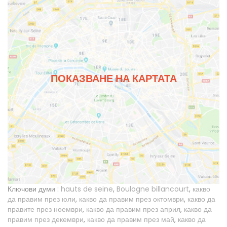
ПОКАЗВАНЕ НА КАРТАТА
Ключови думи :
hauts de seine
,
Boulogne billancourt
,
какво
да правим през юли
,
какво да правим през октомври
,
какво да
правите през ноември
,
какво да правим през април
,
какво да
правим през декември
,
какво да правим през май
,
какво да