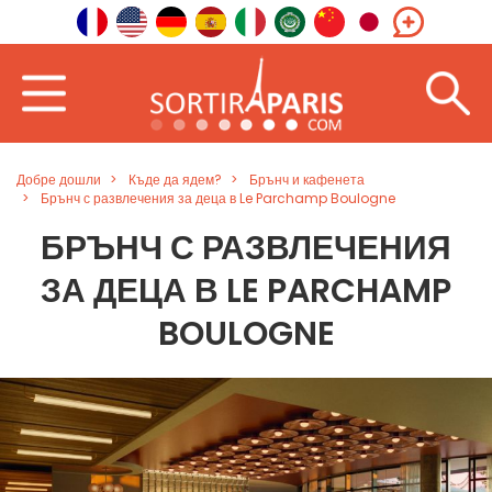
Добре дошли
Къде да ядем?
Брънч и кафенета
Брънч с развлечения за деца в Le Parchamp Boulogne
БРЪНЧ С РАЗВЛЕЧЕНИЯ
ЗА ДЕЦА В LE PARCHAMP
BOULOGNE