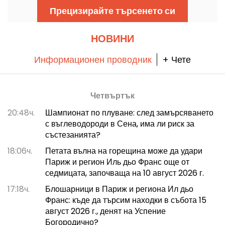
Liberica и автентичния виетнамски матча.
Прецизирайте търсенето си
Потеглихме към този нов любимец, който
винаги е пълен, и открихме едно истинско
кулинарно съкровище.
НОВИНИ
Информационен проводник
+ Чете
Четвъртък
20:48ч.
Шампионат по плуване: след замърсяването
с въглеводороди в Сена, има ли риск за
състезанията?
18:06ч.
Петата вълна на горещина може да удари
Париж и регион Иль дьо Франс още от
седмицата, започваща на 10 август 2026 г.
17:18ч.
Блошарници в Париж и региона Ил дьо
Франс: къде да търсим находки в събота 15
август 2026 г., денят на Успение
Богородично?