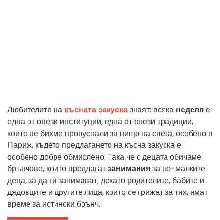
Любителите на
късната закуска
знаят: всяка
неделя
е
една от онези институции, една от онези традиции,
които не бихме пропуснали за нищо на света, особено в
Париж, където предлагането на късна закуска е
особено добре обмислено. Така че с децата обичаме
брънчове, които предлагат
занимания
за по-малките
деца, за да ги занимават, докато родителите, бабите и
дядовците и другите лица, които се грижат за тях, имат
време за истински брънч.