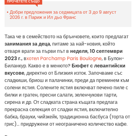
ПРОЧЕТЕТЕ СЪЩО
Добри предложения за седмицата от 3 до 9 август
2026 г. в Париж и Ил дьо Франс
Така че в семейството на брънчовете, които предлагат
занимания за деца
, питаме за най-новия, който
отваря врати за първи път в
неделя, 10 септември
2023 г.
, в
хотел Parchamp Paris Boulogne
, в Булон-
Биланкур. Какво е в менюто?
Бюфет с
левантийски
вкусове
, директно от Близкия изток. Започваме със
сладкиши, бриош и палачинки, преди да преминем към
солени ястия. Солените ястия включват печено пиле с
билки и гратен, пресни салати, зеленчукови тарти,
сирена и др. От сладката страна къщата предлага
прекрасна селекция от сладки ястия, включително
бабка, брауки, чийзкейк, традиционна басбуса (торта от
грис)... придружени от неограничено количество кафе.