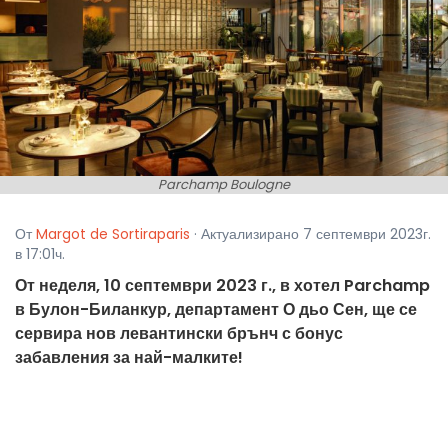
Parchamp Boulogne
От
Margot de Sortiraparis
· Актуализирано 7 септември 2023г.
в 17:01ч.
От неделя, 10 септември 2023 г., в хотел Parchamp
в Булон-Биланкур, департамент О дьо Сен, ще се
сервира нов левантински брънч с бонус
забавления за най-малките!