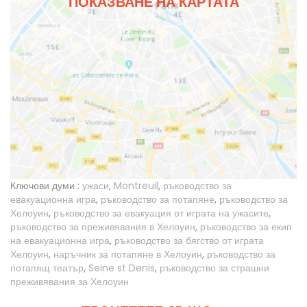
ПОКАЗВАНЕ НА КАРТАТА
Ключови думи :
ужаси
,
Montreuil
,
ръководство за
евакуационна игра
,
ръководство за потапяне
,
ръководство за
Хелоуин
,
ръководство за евакуация от играта на ужасите
,
ръководство за преживявания в Хелоуин
,
ръководство за екип
на евакуационна игра
,
ръководство за бягство от играта
Хелоуин
,
наръчник за потапяне в Хелоуин
,
ръководство за
потапящ театър
,
Seine st Denis
,
ръководство за страшни
преживявания за Хелоуин