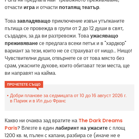
отчасти
игра
и отчасти
потапящ театър
.
Това
завладяващо
приключение извън утъпканите
пътища се провежда в групи от 2 до 12 души в свят,
създаден, за да ви разтревожи. Това
ужасяващо
преживяване
се предлага всеки петък и в "хардкор"
вариант за тези, които не се страхуват от нищо... Нищо!
Чувствителни души, отвърнете се от това място без
срам, ужасните духове, които обитават тези места, ще
ви направят на кайма.
ПРОЧЕТЕТЕ СЪЩО
Добри планове за седмицата от 10 до 16 август 2026 г.
в Париж и в Ил дьо Франс
Какво ни очаква зад вратите на
The Dark Dreams
Paris
? Влезте в един
лабиринт на ужасите
с площ
1200 кв. м, пълен с капани, разбира се (иначе не е