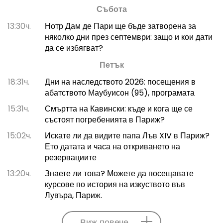
Събота
13:30ч.
Нотр Дам де Пари ще бъде затворена за
няколко дни през септември: защо и кои дати
да се избягват?
Петък
18:31ч.
Дни на наследството 2026: посещения в
абатството Маубуисон (95), програмата
15:31ч.
Смъртта на Кавински: къде и кога ще се
състоят погребенията в Париж?
15:02ч.
Искате ли да видите папа Лъв XIV в Париж?
Ето датата и часа на откриването на
резервациите
13:20ч.
Знаете ли това? Можете да посещавате
курсове по история на изкуството във
Лувъра, Париж.
Виж повече