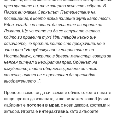
през вратите ни, то е защото вече сте избрани. В
Париж ви очаква Серкълът. Пътешествие на
посвещение, в което всяка тишина звучи като тест.
Една загадъчна покана: да станете аспирант на
Ложата. Ще успеете ли да се вслушате в гласа,
който ви привлича тук? Или твърде късно ще
осъзнаете, че прагът, който сте прекрачили, не е
затворен? Непубликувано четиристишие на
Нострадамус, открито в древен манастир, говори за
неясен ритуал и необратим праг. Орденът на
изгубените, тайно общество, родено от тези
стихове, никога не е преставал да преследва
въображението
...".
Препоръчваме
ви да си вземете облекло, което нямате
нищо против да изцапате, и ще ви кажем защо!
Целият
лабиринт
е
потопен в мрак
, с нови декори, костюми и
актьори. Играта е
интерактивна
, като актьорите