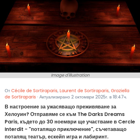
Image d'illustration
От
Cécile de Sortiraparis
,
Laurent de Sortiraparis
,
Graziella
de Sortiraparis
· Актуализирано 2 октомври 2025г. в 18:47ч.
В настроение за ужасяващо преживяване за
Хелоуин? Отправяме се към The Darks Dreams
Paris, където до 30 ноември ще участваме в Cercle
Interdit - "потапящо приключение", съчетаващо
потапящ театър, ескейп игра и лабиринт.