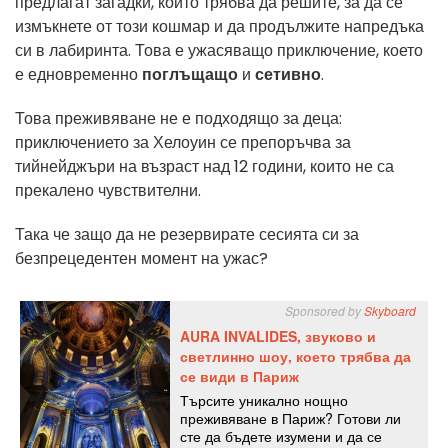
предлагат загадки, които трябва да решите, за да се
измъкнете от този кошмар и да продължите напредъка
си в лабиринта. Това е ужасяващо приключение, което
е едновременно
поглъщащо
и
сетивно
.
Това преживяване не е подходящо за деца:
приключението за Хелоуин се препоръчва за
тийнейджъри на възраст над 12 години, които не са
прекалено чувствителни.
Така че защо да не резервирате сесията си за
безпрецедентен момент на ужас?