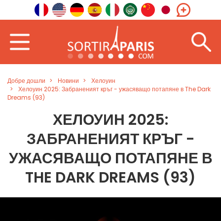
Добре дошли
Новини
Хелоуин
Хелоуин 2025: Забраненият кръг - ужасяващо потапяне в The Dark
Dreams (93)
ХЕЛОУИН 2025:
ЗАБРАНЕНИЯТ КРЪГ -
УЖАСЯВАЩО ПОТАПЯНЕ В
THE DARK DREAMS (93)