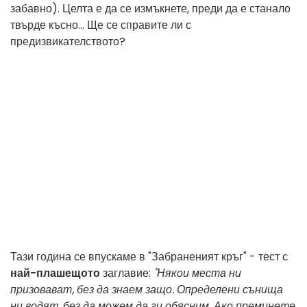
забавно). Целта е да се измъкнете, преди да е станало
твърде късно... Ще се справите ли с
предизвикателството?
Тази година се впускаме в "Забраненият кръг" - тест с
най-плашещото
заглавие:
"Някои места ни
призовават, без да знаем защо. Определени сънища
ни водят, без да можем да ги обясним. Ако преминете