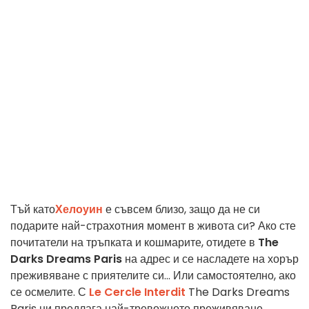
Тъй като
Хелоуин
е съвсем близо, защо да не си
подарите най-страхотния момент в живота си? Ако сте
почитатели на тръпката и кошмарите, отидете в
The
Darks Dreams Paris
на адрес
и се насладете на хорър
преживяване с приятелите си... Или самостоятелно, ако
се осмелите. С
Le Cercle Interdit
The Darks Dreams
Paris ни предлага най-тревожното преживяване,