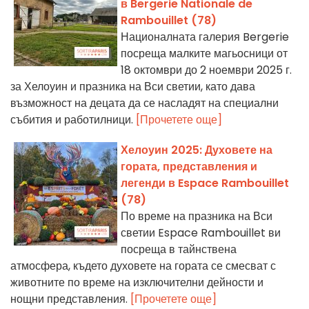
в Bergerie Nationale de
Rambouillet (78)
Националната галерия Bergerie
посреща малките магьосници от
18 октомври до 2 ноември 2025 г.
за Хелоуин и празника на Вси светии, като дава
възможност на децата да се насладят на специални
събития и работилници.
[Прочетете още]
Хелоуин 2025: Духовете на
гората, представления и
легенди в Espace Rambouillet
(78)
По време на празника на Вси
светии Espace Rambouillet ви
посреща в тайнствена
атмосфера, където духовете на гората се смесват с
животните по време на изключителни дейности и
нощни представления.
[Прочетете още]