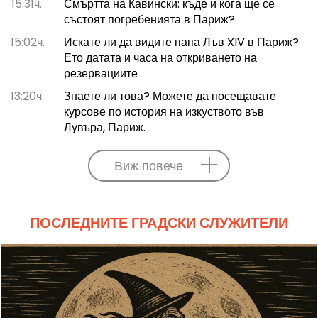
15:31ч.
Смъртта на Кавински: къде и кога ще се
състоят погребенията в Париж?
15:02ч.
Искате ли да видите папа Лъв XIV в Париж?
Ето датата и часа на откриването на
резервациите
13:20ч.
Знаете ли това? Можете да посещавате
курсове по история на изкуството във
Лувъра, Париж.
Виж повече
ПОСЛЕДНИТЕ ГРАДСКИ СЛУЖИТЕЛИ