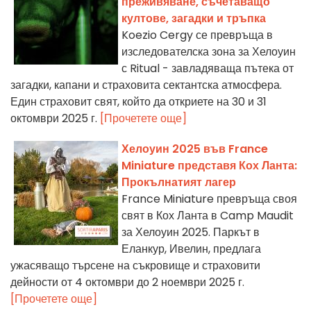
преживяване, съчетаващо
култове, загадки и тръпка
Koezio Cergy се превръща в
изследователска зона за Хелоуин
с Ritual - завладяваща пътека от
загадки, капани и страховита сектантска атмосфера.
Един страховит свят, който да откриете на 30 и 31
октомври 2025 г.
[Прочетете още]
Хелоуин 2025 във France
Miniature представя Кох Ланта:
Прокълнатият лагер
France Miniature превръща своя
свят в Кох Ланта в Camp Maudit
за Хелоуин 2025. Паркът в
Еланкур, Ивелин, предлага
ужасяващо търсене на съкровище и страховити
дейности от 4 октомври до 2 ноември 2025 г.
[Прочетете още]