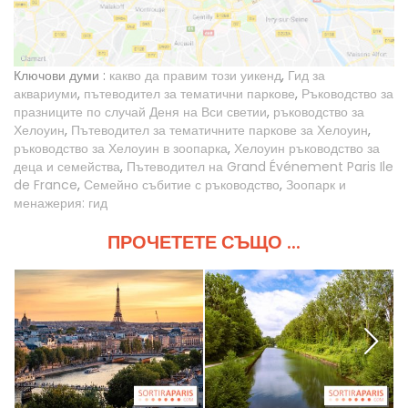
Ключови думи :
какво да правим този уикенд
,
Гид за
аквариуми
,
пътеводител за тематични паркове
,
Ръководство за
празниците по случай Деня на Вси светии
,
ръководство за
Хелоуин
,
Пътеводител за тематичните паркове за Хелоуин
,
ръководство за Хелоуин в зоопарка
,
Хелоуин ръководство за
деца и семейства
,
Пътеводител на Grand Événement Paris Ile
de France
,
Семейно събитие с ръководство
,
Зоопарк и
менажерия: гид
ПРОЧЕТЕТЕ СЪЩО ...