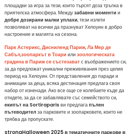
площадки за игра за тези, които търсят доза тръпка в
приятелска атмосфера. Между
забавни моменти
и
добре дозирани малки уплахи
, тези излети
позволяват на всички да празнуват Хелоуин в добро
настроение и магията на сезона.
Парк Астерикс
,
Дисниленд Париж
,
Ла Мер де
Сабъл
,
зоопаркът в Тоари
или
зоологическата
градина в Париж се състезават
с въображението си,
за да предложат уникални преживявания през целия
период на Хелоуин. От представления до паради и
анимации за деца, всяка дестинация предлага своя
набор от изненади. Ако все още се колебаете къде да
отидете, за да се забавлявате със семейството си,
екипът на Sortiraparis
ви предлага
пълен
пътеводител
за парковете и зоопарковете, които не
трябва да пропускате.
strongHalloween 2025 в тематичните паркове в