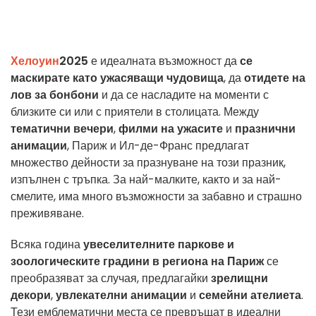
Хелоуин
2025
е идеалната възможност да
се
маскирате като ужасяващи чудовища
, да
отидете на
лов за бонбони
и да се насладите на моменти с
близките си или с приятели в столицата. Между
тематични вечери
,
филми на ужасите
и
празнични
анимации
, Париж и Ил-де-Франс предлагат
множество дейности за празнуване на този празник,
изпълнен с тръпка. За най-малките, както и за най-
смелите, има много възможности за забавно и страшно
преживяване.
Всяка година
увеселителните паркове и
зоологическите градини в региона на Париж
се
преобразяват за случая, предлагайки
зрелищни
декори
,
увлекателни анимации
и
семейни ателиета
.
Тези емблематични места се превръщат в идеални