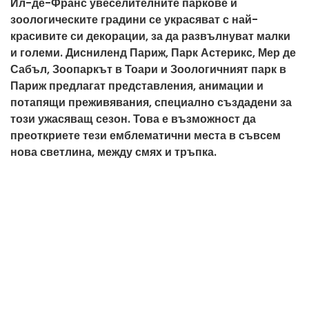
Ил-де-Франс увеселителните паркове и
зоологическите градини се украсяват с най-
красивите си декорации, за да развълнуват малки
и големи. Дисниленд Париж, Парк Астерикс, Мер де
Сабъл, Зоопаркът в Тоари и Зоологичният парк в
Париж предлагат представления, анимации и
потапящи преживявания, специално създадени за
този ужасяващ сезон. Това е възможност да
преоткриете тези емблематични места в съвсем
нова светлина, между смях и тръпка.