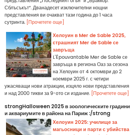
представления „Последният огън“ и „Браккор:
Сблъсъкът“. Дванадесет изключителни нощни
представления ви очакват тази година до 1 часа
сутринта.
[Прочетете още]
Хелоуин в Mer de Sable 2025,
страшният Mer de Sable се
завръща
L'Épouvantable Mer de Sable се
завръща в региона Оаз за сезона
на Хелоуин от 4 октомври до 2
ноември 2025 г. с четири
ужасяващи нови атракции, изцяло нови представления
и над 2000 тикви за 9-ото си издание.
[Прочетете още]
strongHalloween 2025 в зоологическите градини
и аквариумите в района на Париж :/strong
Хелоуин 2025: училище за
магьосници и парти с убийства