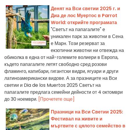
Денят на Вси светии 2025 г. и
Диа де лос Муертос в Parrot
World: открийте програмата
"Светът на папагалите" е
уникален парк за животни в Сена
е Марн. Този резерват за
екзотични животни ни отвежда на
обиколка в една от най-големите волиери в Европа,
където папагалите летят свободно сред розови
фламинго, капибари, гигантски видри, ягуари и други
латиноамерикански видове. А за празниците на Вси
светии и Dia de los Muertos 2025 Светът на
папагалите предлага семейни дейности от 4 октомври
до 30 ноември.
[Прочетете още]
Празници на Вси Светии 2025:
Фестивал на живите и
мъртвите с цялото семейство в