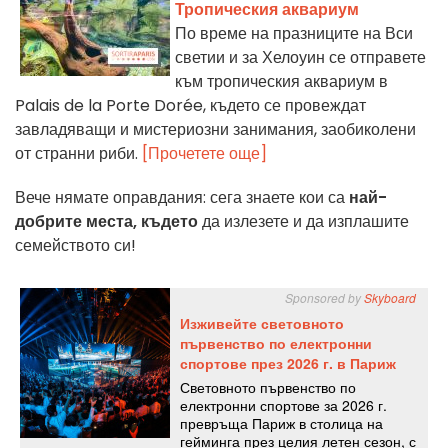
Тропическия аквариум
По време на празниците на Вси
светии и за Хелоуин се отправете
към тропическия аквариум в
Palais de la Porte Dorée, където се провеждат
завладяващи и мистериозни занимания, заобиколени
от странни риби.
[Прочетете още]
Вече нямате оправдания: сега знаете кои са
най-
добрите места, където
да излезете и да изплашите
семейството си!