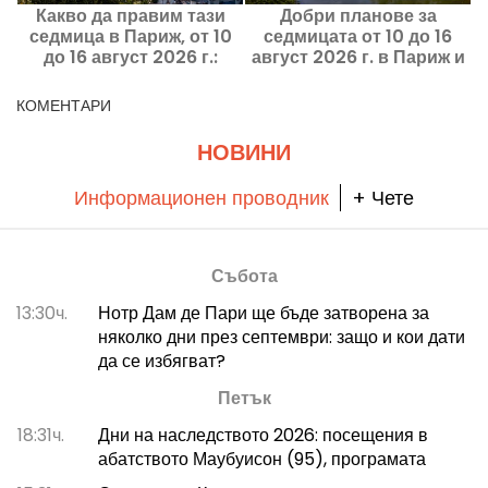
Какво да правим тази
Добри планове за
седмица в Париж, от 10
седмицата от 10 до 16
с
до 16 август 2026 г.:
август 2026 г. в Париж и
задължителните
в Ил дьо Франс
излизания
КОМЕНТАРИ
НОВИНИ
Информационен проводник
+ Чете
Събота
13:30ч.
Нотр Дам де Пари ще бъде затворена за
няколко дни през септември: защо и кои дати
да се избягват?
Петък
18:31ч.
Дни на наследството 2026: посещения в
абатството Маубуисон (95), програмата