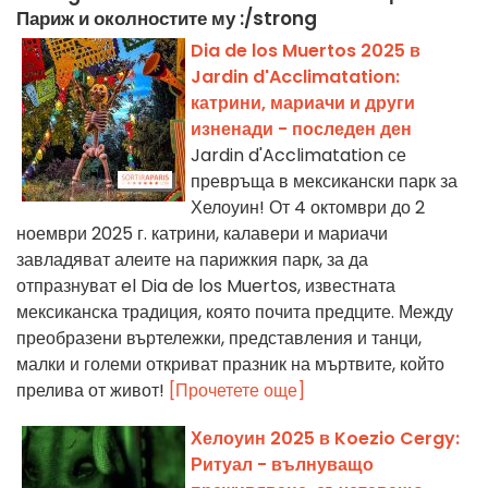
Париж и околностите му :/strong
Dia de los Muertos 2025 в
Jardin d'Acclimatation:
катрини, мариачи и други
изненади - последен ден
Jardin d'Acclimatation се
превръща в мексикански парк за
Хелоуин! От 4 октомври до 2
ноември 2025 г. катрини, калавери и мариачи
завладяват алеите на парижкия парк, за да
отпразнуват el Dia de los Muertos, известната
мексиканска традиция, която почита предците. Между
преобразени въртележки, представления и танци,
малки и големи откриват празник на мъртвите, който
прелива от живот!
[Прочетете още]
Хелоуин 2025 в Koezio Cergy:
Ритуал - вълнуващо