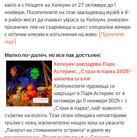
както и с Нощите на Хелоуин от 27 октомври до 1
ноември. Посетителите на този завладяващ музей в 9-
и район могат да очакват украса за Хелоуин, уникален
празничен лов на съкровища и шест специални вечери
с оптични илюзии и изпълнения на живо.
[Прочетете
още]
Малко по-далеч, но все пак достъпен:
Хелоуин завладява Парк
Астерикс, „Страх в парка 2025“
запалва огъня!
Хелоуинските чудовища се
завръщат в Парк Астерикс от 4
октомври до 11 ноември 2025 г. с
„Страх в парка“, най-важното
събитие на есента. Този сезон обещава неповторими
тръпки с нова, изключително нощна зона на ужасите:
„Лагерът на стоманените остриета“ и двете му