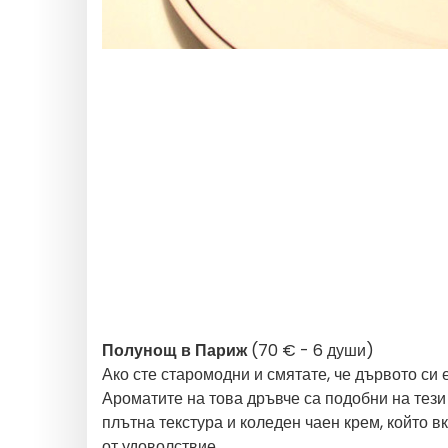
Полунощ в Париж
(70 € - 6 души)
Ако сте старомодни и смятате, че дървото си
Ароматите на това дръвче са подобни на тези 
плътна текстура и коледен чаен крем, който в
от удоволствие.