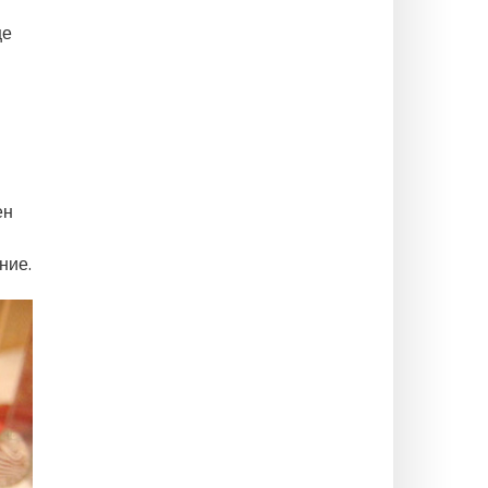
ще
ен
ние.