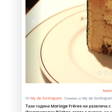
<
Maria
От
My de Sortiraparis
· Снимки от My de Sortiraparis
Тази година Mariage Frères ни развлича с