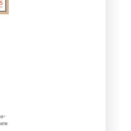
.
по-
пите