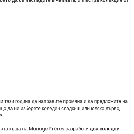
оято да се насладите в чайната, и пъстра колекция от
ли тази година да направите промяна и да предложите на
ащо да не изберете коледен сладкиш или юлско дърво,
?
ната къща на Mariage Frères разработи
два коледни