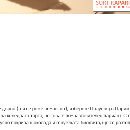
 е дърво (а и се реже по-лесно), изберете Полунощ в Париж
на коледната торта, но това е по-разточителен вариант. С 
кусно покрива шоколада и генуезката бисквита, ще се разто