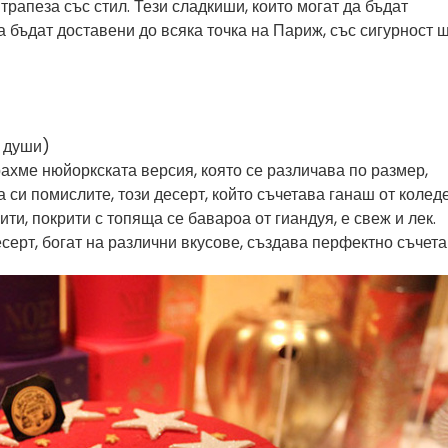
 трапеза със стил. Тези сладкиши, които могат да бъдат
а бъдат доставени до всяка точка на Париж, със сигурност 
8 души)
ахме нюйоркската версия, която се различава по размер,
а си помислите, този десерт, който съчетава ганаш от колед
ти, покрити с топяща се бавароа от гиандуя, е свеж и лек.
серт, богат на различни вкусове, създава перфектно съчета