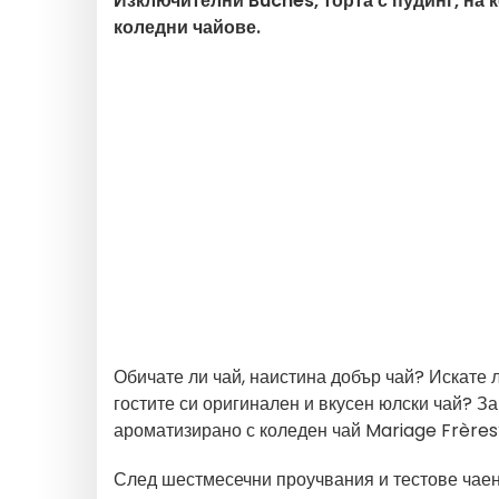
Изключителни Bûches, торта с пудинг, на к
коледни чайове.
Обичате ли чай, наистина добър чай? Искате 
гостите си оригинален и вкусен юлски чай? З
ароматизирано с коледен чай Mariage Frères
След шестмесечни проучвания и тестове чае