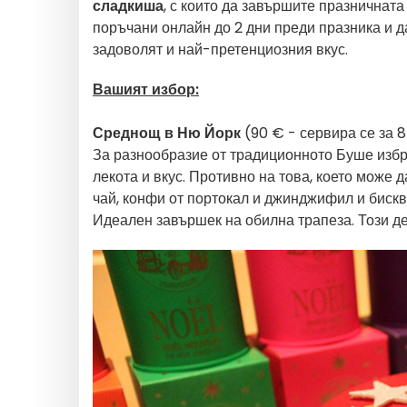
сладкиша
, с които да завършите празничната
поръчани онлайн до 2 дни преди празника и д
задоволят и най-претенциозния вкус.
Вашият избор:
Среднощ в Ню Йорк
(90 € - сервира се за 
За разнообразие от традиционното Буше избр
лекота и вкус. Противно на това, което може д
чай, конфи от портокал и джинджифил и бискви
Идеален завършек на обилна трапеза. Този де