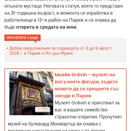
опънати мустаци. Неговата статуя, която го представя
на 31-годишна възраст, в момента се изработва в
работилници в 13-и район на Париж и се очаква да
бъде
открита в средата на юни
.
ПРОЧЕТЕТЕ СЪЩО
Добри предложения за седмицата от 3 до 9 август
2026 г. в Париж и Ил дьо Франс
Musée Grévin - музеят на
восъчните фигури, където
можете да се срещнете със
звезди в Париж
Музеят Grévin е приготвил за
вас и вашето семейство
страхотни открития. Прочутият
музей на булевард Монмартър ви очаква с
постоянно нарастващия си списък от звезди.