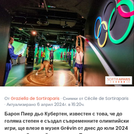
От
Graziella de Sortiraparis
· Снимки от Cécile de Sortiraparis
· Актуализирано 6 април 2024г. в 16:20ч.
Барон Пиер дьо Кубертен, известен с това, че до
голяма степен е създал съвременните олимпийски
игри, ще влезе в музея Grévin от днес до юли 2024