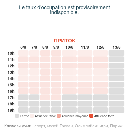
Le taux d'occupation est provisoirement
indisponible.
ПРИТОК
6/8
7/8
8/8
9/8
10/8
11/8
12/8
13/8
10h
11h
12h
13h
14h
15h
16h
17h
18h
19h
Fermé
Affluence faible
Affluence moyenne
Affluence forte
Ключови думи :
спорт
,
музей Гревен
,
Олимпийски игри
,
Париж