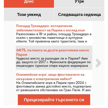
Днес
Утре
Този уикенд
Следващата седмица
Площад Трокадеро: историческа
забележителност на Париж с изглед към
Разположен в 16-и район, площад Трокадеро е
Айфеловата кула
осеян с множество паметници и културни
обекти. Той привлича както туристите, така и
дългогодишните парижани, благодарение на
неповторимата гледка към Айфеловата кула.
GR75, пътеката за дълги разстояния около
Париж
Чудесно място за разходки ли е Париж? Ами
да, защото от 2017 г. Френската федерация по
пешеходен туризъм откри изцяло маркирана
пътека около Париж за всички любители на
разходките.
Олимпийски игри: защо фехтовачите са
свързани с електрически кабел?
На Олимпийските игри в Париж през 2024 г.
фехтовката заема достойно място, подчертано
от разкошната обстановка на Гран Пале. И ако
се чудите защо фехтовачите са прикрепени с
електрически кабели, добрата новина е, че
Прецизирайте търсенето си
можем да ви обясним всичко това!