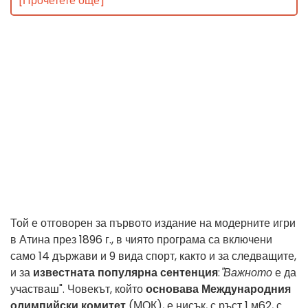
[Прочетете още]
Той е отговорен за първото издание на модерните игри
в Атина през 1896 г., в чиято програма са включени
само 14 държави и 9 вида спорт, както и за следващите,
и за
известната популярна сентенция
:
"Важното
е да
участваш". Човекът, който
основава Международния
олимпийски комитет
(МОК), е нисък, с ръст 1 м62, с