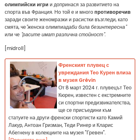
олимпийски игри
и допринася за развитието на
спорта във Франция. Но той е и много
противоречив
заради своите женомразки и расистки възгледи, като
смята, че
"женска
олимпиада
би била безинтересна"
или че
"
расите имат различна стойност"
.
[midroll]
Френският плувец с
увреждания Тео Курен влиза
в музея Grévin
От 8 март 2024 г. плувецът Тео
Кюрен, известен с екстремните
си спортни предизвикателства,
ще се присъедини към
статуите на други френски спортисти като Камий
Лакур, Антоан Гризман, Теди Ринер и Кларис
Абегнену в колекциите на музея "Гревен".