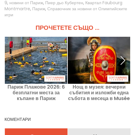
9
,
новини от Париж
,
Пиер дьо Кубертен
,
Квартал Faubourg
Montmartre
,
Париж
,
Справочник за новини от Олимпийските
игри
ПРОЧЕТЕТЕ СЪЩО ...
Париж Плажове 2026: 6
Нощ в музея: вечерни
безплатни места за
събития и изложби една
къпане в Париж
събота в месеца в Musée
Grévin
КОМЕНТАРИ