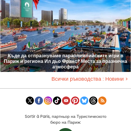
Къде да отпразнуваме параолимпийските игри в
Париж и региона Ил дьо Франс? Места за празнична
атмосфера
Всички ръководства : Новини >
Sortir à Paris, партньор на Туристическото
бюро на Париж: