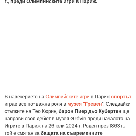
г., преди Олимпийските игри в Париж.
В навечерието на
Олимпийските игри
в Париж
спортът
играе все по-важна роля в
музея "Гревен
". Следвайки
стъпките на Тео Кюрин,
барон Пиер дьо Кубертен
ще
направи своя дебют в музея Grévin преди началото на
Игрите в Париж на 26 юли 2024 г. Роден през 1863 г.,
той е смятан за
бащата на съвременните