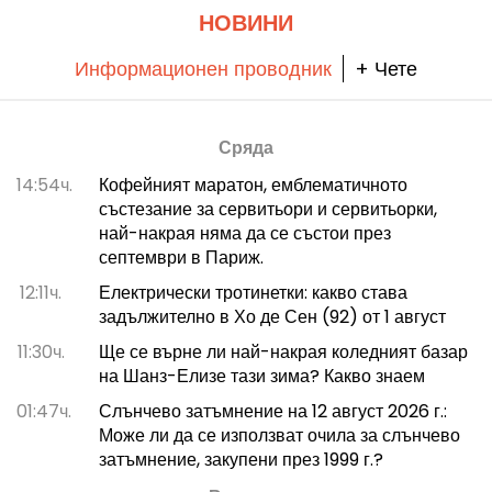
НОВИНИ
Информационен проводник
+ Чете
Сряда
14:54ч.
Кофейният маратон, емблематичното
състезание за сервитьори и сервитьорки,
най-накрая няма да се състои през
септември в Париж.
12:11ч.
Електрически тротинетки: какво става
задължително в Хо де Сен (92) от 1 август
11:30ч.
Ще се върне ли най-накрая коледният базар
на Шанз-Елизе тази зима? Какво знаем
01:47ч.
Слънчево затъмнение на 12 август 2026 г.:
Може ли да се използват очила за слънчево
затъмнение, закупени през 1999 г.?