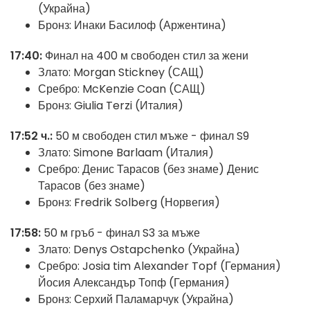
(Украйна)
Бронз: Инаки Басилоф (Аржентина)
17:40:
Финал на 400 м свободен стил за жени
Злато: Morgan Stickney (САЩ)
Сребро: McKenzie Coan (САЩ)
Бронз: Giulia Terzi (Италия)
17:52 ч.:
50 м свободен стил мъже - финал S9
Злато: Simone Barlaam (Италия)
Сребро: Денис Тарасов (без знаме) Денис
Тарасов (без знаме)
Бронз: Fredrik Solberg (Норвегия)
17:58:
50 м гръб - финал S3 за мъже
Злато: Denys Ostapchenko (Украйна)
Сребро: Josia tim Alexander Topf (Германия)
Йосия Александър Топф (Германия)
Бронз: Серхий Паламарчук (Украйна)