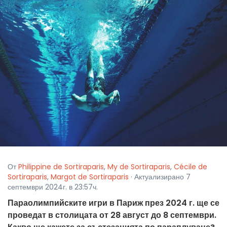
От
Philippine de Sortiraparis
,
My de Sortiraparis
,
Cécile de
Sortiraparis
,
Margot de Sortiraparis
· Актуализирано 7
септември 2024г. в 23:57ч.
Параолимпийските игри в Париж през 2024 г. ще се
проведат в столицата от 28 август до 8 септември.