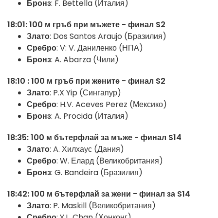
Бронз
: F. Bettella (Италия)
18:01: 100 м гръб при мъжете - финал S2
Злато
: Dos Santos Araujo (Бразилия)
Сребро
: V: V. Даниленко (НПА)
Бронз
: A. Abarza (Чили)
18:10
: 100 м гръб при жените - финал S2
Злато
: P.X Yip (Сингапур)
Сребро
: H.V. Aceves Perez (Мексико)
Бронз
: A. Procida (Италия)
18:35: 100 м бътерфлай за мъже - финал S14
Злато
: A. Хилхаус (Дания)
Сребро
: W. Елард (Великобритания)
Бронз
: G. Bandeira (Бразилия)
18:42: 100 м бътерфлай за жени - финал за S14
Злато
: P. Maskill (Великобритания)
Сребро
: Y.L. Chan (Хонконг)