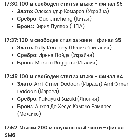
17:30
:
100 м свободен стил за мъже - финал S5
Злато:
Олександър Комаров (Украйна)
Сребро:
Guo Jincheng (Китай)
Бронз:
Кирил Пулвер (НПА)
17:37
:
100 м свободен стил за жени - финал S5
Злато:
Tully Kearney (Великобритания)
Сребро
: Ирина Пойда (Украйна)
Бронз
: Monica Boggioni (Италия)
17:45
:
100 м свободен стил за мъже - финал S4
Злато
: Ami Omer Dadaon (Израел) Ami Omer
Dadaon (Израел)
Сребро
: Takayuki Suzuki (Япония)
Бронз
: Анхел Де Хесус Камачо Рамирес
(Мексико)
17:52
:
Мъжки 200 м плуване на 4 части - финал
SM6