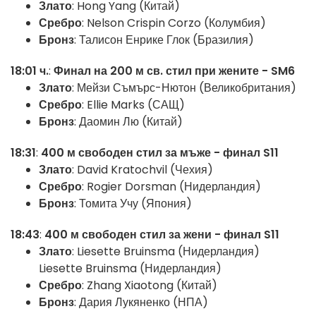
Злато
: Hong Yang (Китай)
Сребро
: Nelson Crispin Corzo (Колумбия)
Бронз
: Талисон Енрике Глок (Бразилия)
18:01 ч.
:
Финал на 200 м св. стил при жените - SM6
Злато
: Мейзи Съмърс-Нютон (Великобритания)
Сребро
: Ellie Marks (САЩ)
Бронз
: Даомин Лю (Китай)
18:31
:
400 м свободен стил за мъже - финал S11
Злато
: David Kratochvil (Чехия)
Сребро
: Rogier Dorsman (Нидерландия)
Бронз
: Томита Учу (Япония)
18:43
:
400 м свободен стил за жени - финал S11
Злато
: Liesette Bruinsma (Нидерландия)
Liesette Bruinsma (Нидерландия)
Сребро
: Zhang Xiaotong (Китай)
Бронз
: Дария Лукяненко (НПА)