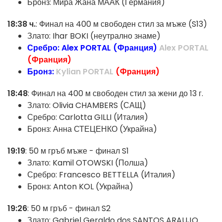
Бронз: Мира Жана МААК (Германия)
18:38 ч.
: Финал на 400 м свободен стил за мъже (S13)
Злато: Ihar BOKI (неутрално знаме)
Сребро: Alex PORTAL (Франция)
Alex PORTAL
(Франция)
Бронз:
Kylian PORTAL
(Франция)
18:48
: Финал на 400 м свободен стил за жени до 13 г.
Злато: Olivia CHAMBERS (САЩ)
Сребро: Carlotta GILLI (Италия)
Бронз: Анна СТЕЦЕНКО (Украйна)
19:19
: 50 м гръб мъже - финал S1
Злато: Kamil OTOWSKI (Полша)
Сребро: Francesco BETTELLA (Италия)
Бронз: Anton KOL (Украйна)
19:26
: 50 м гръб - финал S2
Злато: Gabriel Geraldo dos SANTOS ARAUJO