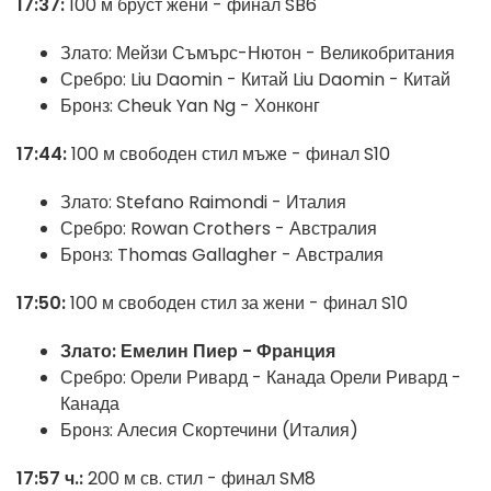
17:37:
100 м бруст жени - финал SB6
Злато:
Мейзи Съмърс-Нютон - Великобритания
Сребро: Liu Daomin - Китай
Liu Daomin - Китай
Бронз: Cheuk Yan Ng - Хонконг
17:44:
100 м свободен стил мъже - финал S10
Злато:
Stefano Raimondi - Италия
Сребро:
Rowan Crothers - Австралия
Бронз:
Thomas Gallagher - Австралия
17:50:
100 м свободен стил за жени - финал S10
Злато: Емелин Пиер - Франция
Сребро: Орели Ривард - Канада
Орели Ривард -
Канада
Бронз:
Алесия Скортечини (Италия)
17:57 ч.:
200 м св. стил - финал SM8