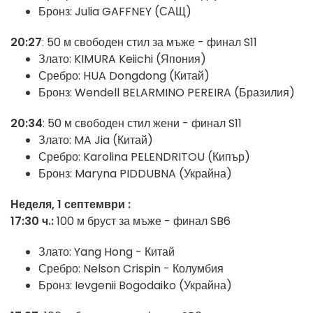
Бронз: Julia GAFFNEY (САЩ)
20:27
: 50 м свободен стил за мъже - финал S11
Злато: KIMURA Keiichi (Япония)
Сребро: HUA Dongdong (Китай)
Бронз: Wendell BELARMINO PEREIRA (Бразилия)
20:34
: 50 м свободен стил жени - финал S11
Злато: MA Jia (Китай)
Сребро: Karolina PELENDRITOU (Кипър)
Бронз: Maryna PIDDUBNA (Украйна)
Неделя, 1 септември :
17:30 ч.:
100 м бруст за мъже - финал SB6
Злато:
Yang Hong - Китай
Сребро:
Nelson Crispin - Колумбия
Бронз:
Ievgenii Bogodaiko (Украйна)