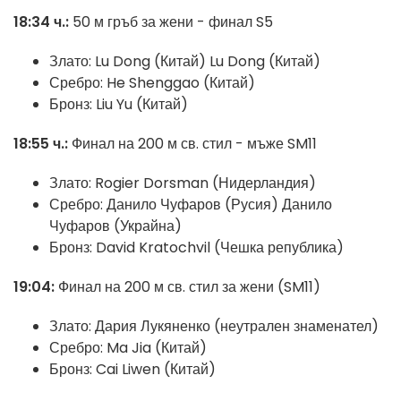
18:34 ч.:
50 м гръб за жени - финал S5
Злато: Lu Dong (Китай) Lu Dong (Китай)
Сребро: He Shenggao (Китай)
Бронз: Liu Yu (Китай)
18:55 ч.:
Финал на 200 м св. стил - мъже SM11
Злато: Rogier Dorsman (Нидерландия)
Сребро: Данило Чуфаров (Русия) Данило
Чуфаров (Украйна)
Бронз: David Kratochvil (Чешка република)
19:04:
Финал на 200 м св. стил за жени (SM11)
Злато: Дария Лукяненко (неутрален знаменател)
Сребро: Ma Jia (Китай)
Бронз: Cai Liwen (Китай)