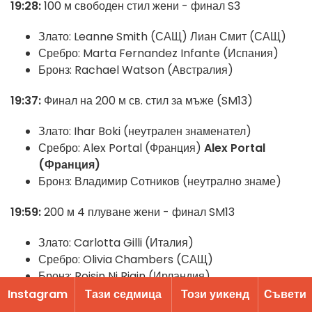
19:28:
100 м свободен стил жени - финал S3
Злато: Leanne Smith (САЩ) Лиан Смит (САЩ)
Сребро: Marta Fernandez Infante (Испания)
Бронз: Rachael Watson (Австралия)
19:37:
Финал на 200 м св. стил за мъже (SM13)
Злато: Ihar Boki (неутрален знаменател)
Сребро: Alex Portal (Франция)
Alex Portal
(Франция)
Бронз: Владимир Сотников (неутрално знаме)
19:59:
200 м 4 плуване жени - финал SM13
Злато: Carlotta Gilli (Италия)
Сребро: Olivia Chambers (САЩ)
Бронз: Roisin Ni Riain (Ирландия)
Instagram
Тази седмица
Този уиĸенд
Съвети
20:07:
100 м бътерфлай мъже - финал S10