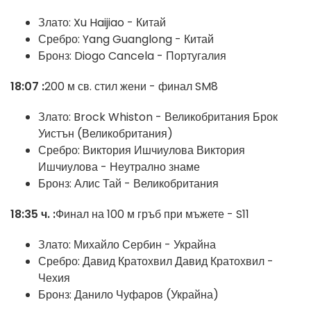
Злато:
Xu Haijiao - Китай
Сребро:
Yang Guanglong - Китай
Бронз: Diogo Cancela - Португалия
18:07 :
200 м св. стил жени - финал SM8
Злато: Brock Whiston - Великобритания
Брок
Уистън (Великобритания)
Сребро: Виктория Ишчиулова
Виктория
Ишчиулова - Неутрално знаме
Бронз:
Алис Тай - Великобритания
18:35 ч. :
Финал на 100 м гръб при мъжете - S11
Злато:
Михайло Сербин - Украйна
Сребро: Давид Кратохвил
Давид Кратохвил -
Чехия
Бронз:
Данило Чуфаров (Украйна)