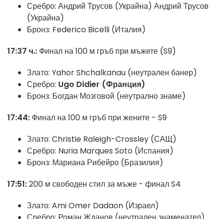
Сребро: Андрий Трусов (Украйна) Андрий Трусов
(Украйна)
Бронз: Federico Bicelli (Италия)
17:37 ч.:
Финал на 100 м гръб при мъжете (S9)
Злато: Yahor Shchalkanau (неутрален банер)
Сребро:
Ugo Didier (Франция)
Бронз: Богдан Мозговой (неутрално знаме)
17:44:
Финал на 100 м гръб при жените - S9
Злато: Christie Raleigh-Crossley (САЩ)
Сребро: Nuria Marques Soto (Испания)
Бронз: Мариана Рибейро (Бразилия)
17:51:
200 м свободен стил за мъже - финал S4
Злато: Ami Omer Dadaon (Израел)
Сребро: Роман Жданов (неутрален знаменател)