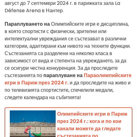
август до 7 септември 2024 г. в парижката зала La
Défense Arena в Нантер.
Параплуването на
Олимпийските игри е дисциплина,
в която спортисти с физически, зрителни или
интелектуални увреждания се състезават в различни
категории, адаптирани към нивото на техните функции.
Състезанията са разделени на няколко класа в
зависимост от вида и степента на увреждането, за да
се осигури честна конкуренция. За да проследите
състезанията по
параплуване на
Параолимпийските
игри в Париж през 2024 г.
и да проследите на живо и
по телевизията спортистите, спечелили медали,
следете календара на събитията!
Олимпийските игри в Париж
през 2024 г.: кога и по кои
канали можете да гледате
състезанията по