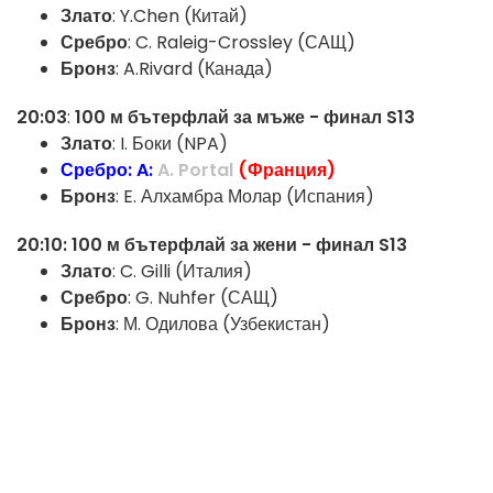
Злато
: Y.Chen (Китай)
Сребро
: C. Raleig-Crossley (САЩ)
Бронз
: A.Rivard (Канада)
20:03
:
100 м бътерфлай за мъже - финал S13
Злато
: I. Боки (NPA)
Сребро: A:
A.
Portal
(Франция)
Бронз
: E. Алхамбра Молар (Испания)
20:10: 100 м бътерфлай за жени - финал S13
Злато
: C. Gilli (Италия)
Сребро
: G. Nuhfer (САЩ)
Бронз
: М. Одилова (Узбекистан)