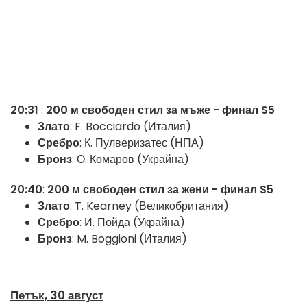
20:31
:
200 м свободен стил за мъже - финал S5
Злато
: F. Bocciardo (Италия)
Сребро
: К. Пулверизатес (НПА)
Бронз
: О. Комаров (Украйна)
20:40
:
200 м свободен стил за жени - финал S5
Злато
: T. Kearney (Великобритания)
Сребро
: И. Пойда (Украйна)
Бронз
: M. Boggioni (Италия)
Петък, 30 август