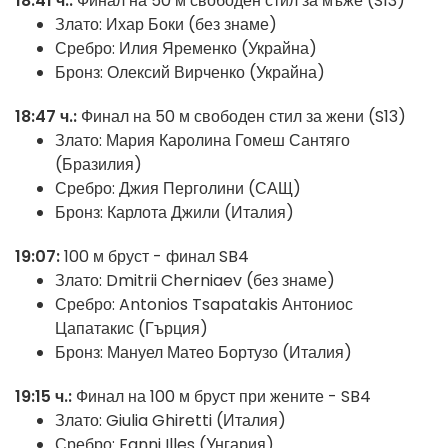
18:41 ч.:
Финал на 50 м свободен стил за мъже (S13)
Злато: Ихар Боки (без знаме)
Сребро: Илия Яременко (Украйна)
Бронз: Олексий Вирченко (Украйна)
18:47 ч.:
Финал на 50 м свободен стил за жени (S13)
Злато: Мария Каролина Гомеш Сантяго
(Бразилия)
Сребро: Джия Перголини (САЩ)
Бронз: Карлота Джили (Италия)
19:07:
100 м бруст - финал SB4
Злато: Dmitrii Cherniaev (без знаме)
Сребро: Antonios Tsapatakis Антониос
Цапатакис (Гърция)
Бронз: Мануел Матео Бортузо (Италия)
19:15 ч.:
Финал на 100 м бруст при жените - SB4
Злато: Giulia Ghiretti (Италия)
Сребро: Fanni Illes (Унгария)