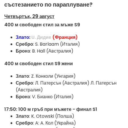
състезанието по параплуване?
Четвъртък, 29 август
400 м свободен стил за мъже S9
Злато:
U.
Дидие
(Франция)
Сребро
: S. Barlaam (Италия)
Бронз
: B. Hall (Австралия)
400 м свободен стил S9 жени
Злато
: Z. Конколи (Унгария)
Сребро
: Л. Патерсън (Австралия) Л. Патерсън
(Австралия)
Бронз
: V. Бианко (Италия)
17:50: 100 м гръб при мъжете - финал S1
Злато
: K. Otowski (Полша)
Сребро
: A: A. Кол (Украйна)