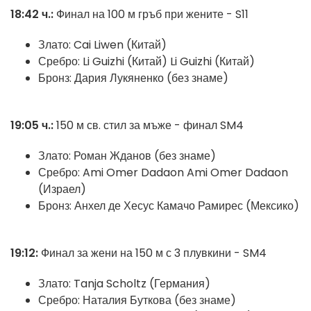
18:42 ч.:
Финал на 100 м гръб при жените - S11
Злато: Cai Liwen (Китай)
Сребро: Li Guizhi (Китай) Li Guizhi (Китай)
Бронз: Дария Лукяненко (без знаме)
19:05 ч.:
150 м св. стил за мъже - финал SM4
Злато: Роман Жданов (без знаме)
Сребро: Ami Omer Dadaon Ami Omer Dadaon
(Израел)
Бронз: Анхел де Хесус Камачо Рамирес (Мексико)
19:12:
Финал за жени на 150 м с 3 плувкини - SM4
Злато: Tanja Scholtz (Германия)
Сребро: Наталия Буткова (без знаме)