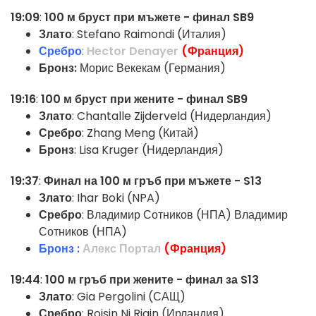
19:09
:
100 м бруст при мъжете - финал SB9
Злато
: Stefano Raimondi (Италия)
Сребро
:
Hector Denayer
(Франция)
Бронз:
Морис Векекам (Германия)
19:16
:
100 м бруст при жените - финал SB9
Злато
: Chantalle Zijderveld (Нидерландия)
Сребро
: Zhang Meng (Китай)
Бронз
: Lisa Kruger (Нидерландия)
19:37
:
Финал на 100 м гръб при мъжете - S13
Злато
: Ihar Boki (NPA)
Сребро
: Владимир Сотников (НПА) Владимир
Сотников (НПА)
Бронз
:
Алекс Портал
(Франция)
19:44
:
100 м гръб при жените - финал за S13
Злато
: Gia Pergolini (САЩ)
Сребро
: Roisin Ni Riain (Ирландия)