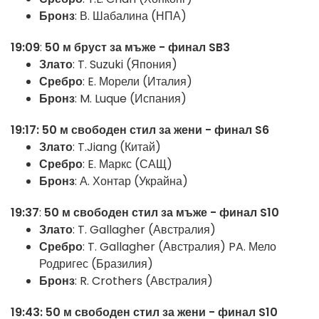
Бронз
: В. Шабалина (НПА)
19:09
:
50 м бруст за мъже - финал SB3
Злато
: T. Suzuki (Япония)
Сребро
: E. Морели (Италия)
Бронз
: M. Luque (Испания)
19:17:
50 м свободен стил за жени - финал S6
Злато
: T.Jiang (Китай)
Сребро
: E. Маркс (САЩ)
Бронз
: А. Хонтар (Украйна)
19:37
:
50 м свободен стил за мъже - финал S10
Злато
: T. Gallagher (Австралия)
Сребро
: T. Gallagher (Австралия) PA. Мело
Родригес (Бразилия)
Бронз
: R. Crothers (Австралия)
19:43:
50 м свободен стил за жени - финал S10