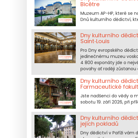
Bicêtre
Muzeum AP-HP, které se na
Dnů kulturního dědictví, kte
Dny kulturního dědi
Saint‑Louis
Pro Dny evropského dědict
jedinečnému muzeu voskovýc
4 800 exponáty jde o nejvě
povahy ať raději zůstanou
Dny kulturního dědic
Farmaceutické fakultě
Jste nadšenci do vědy a me
sobotu 19. září 2026, při př
Dny kulturního dědic
jejích pokladů
Dny dědictví v Paříži vám d