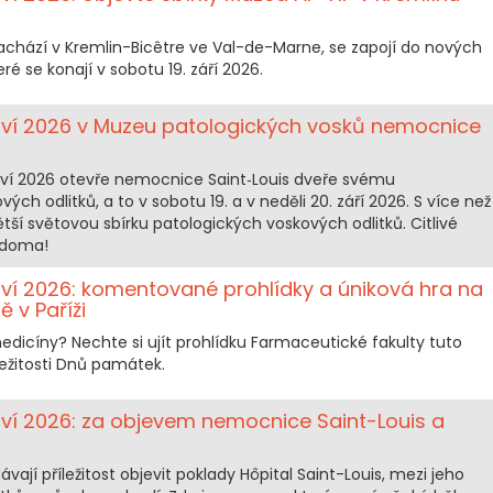
chází v Kremlin-Bicêtre ve Val-de-Marne, se zapojí do nových
ré se konají v sobotu 19. září 2026.
ctví 2026 v Muzeu patologických vosků nemocnice
ví 2026 otevře nemocnice Saint‑Louis dveře svému
h odlitků, a to v sobotu 19. a v neděli 20. září 2026. S více než
tší světovou sbírku patologických voskových odlitků. Citlivé
 doma!
tví 2026: komentované prohlídky a úniková hra na
 v Paříži
dicíny? Nechte si ujít prohlídku Farmaceutické fakulty tuto
íležitosti Dnů památek.
tví 2026: za objevem nemocnice Saint-Louis a
ávají příležitost objevit poklady Hôpital Saint-Louis, mezi jeho