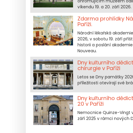
ohromujícím muzeem odlit
víkendu 19. a 20. září 2026.
Zdarma prohlídky Ná
Paříži.
Národní lékařská akademie
2026, v sobotu 19. září pří
historii a poslání akadem
Nouveau.
Dny kulturního dědic
chirurgie v Paříži
Letos se Dny památky 2026 ko
příležitosti otevírají své 
Dny kulturního dědict
20 v Paříži
Nemocnice Quinze-Vingt ve
září 2025 v rámci nových D