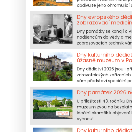
obdivujte jeho ohromující a
Dny evropského dědic
zobrazovací medicí
Dny památky se konají o ví
nadšencům do vědy a med
zobrazovacích technik vám
Dny kulturního dědic
úžasné muzeum v Pař
Dny dědictví 2026 jsou i př
zdravotnických zařízeních
vám představí speciální pr
Dny památek 2026 na 
U příležitosti 43. ročníku 
muzeum zvou na bezplatné p
Ideální okamžik k objevení 
vyhnou!
Dny kulturního dědic