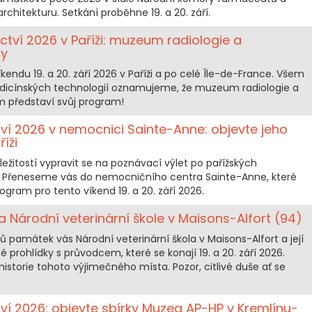
rchitekturu. Setkání proběhne 19. a 20. září.
tví 2026 v Paříži: muzeum radiologie a
ny
kendu 19. a 20. září 2026 v Paříži a po celé Île-de-France. Všem
icínských technologií oznamujeme, že muzeum radiologie a
 představí svůj program!
tví 2026 v nemocnici Sainte-Anne: objevte jeho
íži
íležitostí vypravit se na poznávací výlet po pařížských
. Přeneseme vás do nemocničního centra Sainte-Anne, které
ogram pro tento víkend 19. a 20. září 2026.
Národní veterinární škole v Maisons-Alfort (94)
Dnů památek vás Národní veterinární škola v Maisons-Alfort a její
rohlídky s průvodcem, které se konají 19. a 20. září 2026.
historie tohoto výjimečného místa. Pozor, citlivé duše ať se
tví 2026: objevte sbírky Muzea AP-HP v Kremlínu-