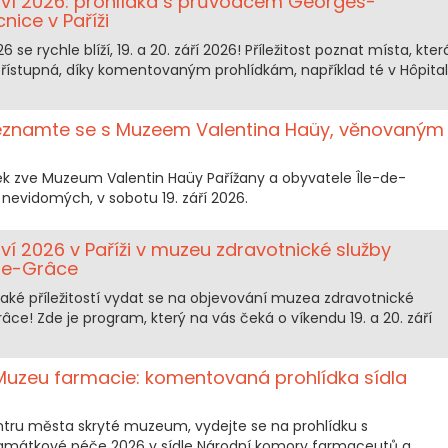
ctví 2026: prohlídka s průvodcem Georges-
ice v Paříži
 se rychle blíží, 19. a 20. září 2026! Příležitost poznat místa, kter
přístupná, díky komentovaným prohlídkám, například té v Hôpital
seznamte se s Muzeem Valentina Haüy, věnovaným
ek zve Muzeum Valentin Haüy Pařížany a obyvatele Île-de-
 nevidomých, v sobotu 19. září 2026.
ví 2026 v Paříži v muzeu zdravotnické služby
-de-Grâce
také příležitostí vydat se na objevování muzea zdravotnické
ce! Zde je program, který na vás čeká o víkendu 19. a 20. září
 Muzeu farmacie: komentovaná prohlídka sídla
ntru města skryté muzeum, vydejte se na prohlídku s
átkové péče 2026 v sídle Národní komory farmaceutů a