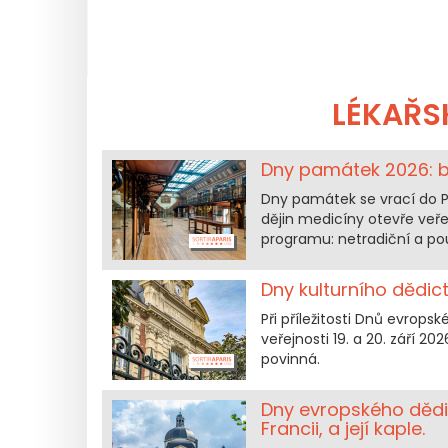
LÉKAŘS
Dny památek 2026: be
Dny památek se vrací do Pař
dějin medicíny otevře veř
programu: netradiční a pou
Dny kulturního dědic
Při příležitosti Dnů evrops
veřejnosti 19. a 20. září 2
povinná.
Dny evropského dědic
Francii, a její kaple.