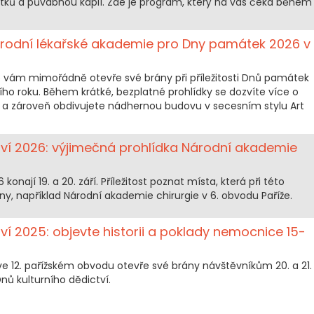
ků a půvabnou kaplí. Zde je program, který na vás čeká během
rodní lékařské akademie pro Dny památek 2026 v
 vám mimořádně otevře své brány při příležitosti Dnů památek
štího roku. Během krátké, bezplatné prohlídky se dozvíte více o
ie a zároveň obdivujete nádhernou budovu v secesním stylu Art
tví 2026: výjimečná prohlídka Národní akademie
nají 19. a 20. září. Příležitost poznat místa, která při této
brány, například Národní akademie chirurgie v 6. obvodu Paříže.
ví 2025: objevte historii a poklady nemocnice 15-
 12. pařížském obvodu otevře své brány návštěvníkům 20. a 21.
nů kulturního dědictví.