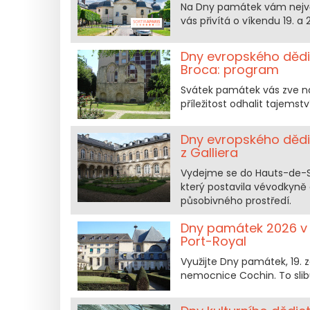
Na Dny památek vám největš
vás přivítá o víkendu 19. 
Dny evropského dědi
Broca: program
Svátek památek vás zve na v
příležitost odhalit tajemst
Dny evropského dědic
z Galliera
Vydejme se do Hauts-de-Se
který postavila vévodkyně
působivného prostředí.
Dny památek 2026 v P
Port-Royal
Využijte Dny památek, 19. 
nemocnice Cochin. To slib