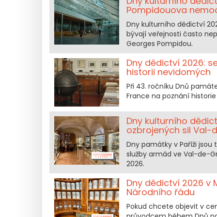
Dny kulturního dědi
Pompidouova nemocn
Dny kulturního dědictví 2026
bývají veřejnosti často ne
Georges Pompidou.
Dny dědictví 2026: 
historii nevidomých
Při 43. ročníku Dnů památ
France na poznání historie
Dny kulturního dědict
ozbrojených sil Val
Dny památky v Paříži jsou 
služby armád ve Val-de-Grâ
2026.
Dny dědictví 2026 v
Národního řádu
Pokud chcete objevit v ce
průvodcem během Dnů pam