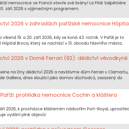
í nemocnice ve Francii otevře své brány! La Pitié Salpêtrière
a 20. září 2026 s výjimečným programem.
ctví 2026 v zahradách pařížské nemocnice Hôpita
íkend 19. a 20. září 2026, kdy se koná 43. ročník. V Paříži je to
ví Hôpital Broca, který se nachází v 13. obvodu hlavního města.
tví 2026 v Domě Ferrari (92): dědictví vévodkyně
ine na Dny dědictví 2026 a navštivme dům Ferrari v Clamartu,
 de Galliera, dnes sloužící jako domov důchodců, zasazený do
aříži: prohlídka nemocnice Cochin a kláštera
září 2026, k procházce klášterním nádvořím Port-Royal, uprostře
uje vydání plné objevů!