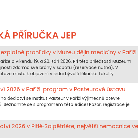
KÁ PŘÍRUČKA JEP
zplatné prohlídky v Muzeu dějin medicíny v Paříži
íže o víkendu 19. a 20. září 2026. Při této příležitosti Muzeum
ejnosti zdarma své brány v sobotu (rezervace nutná). V
tavé místo k objevení v srdci bývalé lékařské fakulty.
tví 2026 v Paříži: program v Pasteurově ústavu
kého dědictví se Institut Pasteur v Paříži výjimečně otevře
026. Seznamte se s programem této edice! Pozor, registrace je
tví 2026 v Pitié‑Salpêtrière, největší nemocnice v