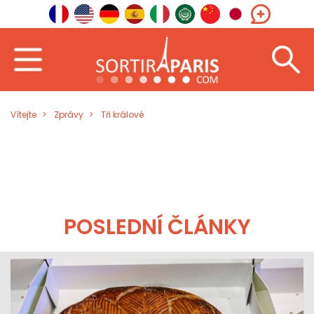
Vítejte
Zprávy
Tři králové
POSLEDNÍ ČLÁNKY