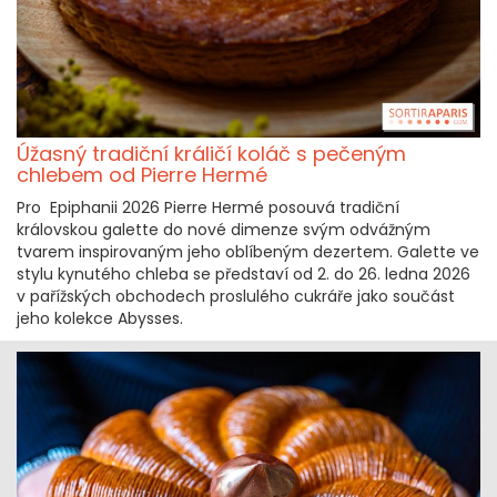
Úžasný tradiční králičí koláč s pečeným
chlebem od Pierre Hermé
Pro Epiphanii 2026 Pierre Hermé posouvá tradiční
královskou galette do nové dimenze svým odvážným
tvarem inspirovaným jeho oblíbeným dezertem. Galette ve
stylu kynutého chleba se představí od 2. do 26. ledna 2026
v pařížských obchodech proslulého cukráře jako součást
jeho kolekce Abysses.