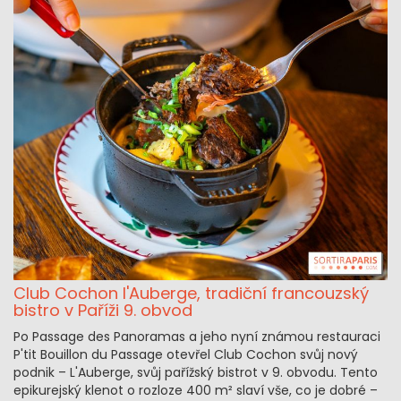
Club Cochon l'Auberge, tradiční francouzský
bistro v Paříži 9. obvod
Po Passage des Panoramas a jeho nyní známou restauraci
P'tit Bouillon du Passage otevřel Club Cochon svůj nový
podnik – L'Auberge, svůj pařížský bistrot v 9. obvodu. Tento
epikurejský klenot o rozloze 400 m² slaví vše, co je dobré –