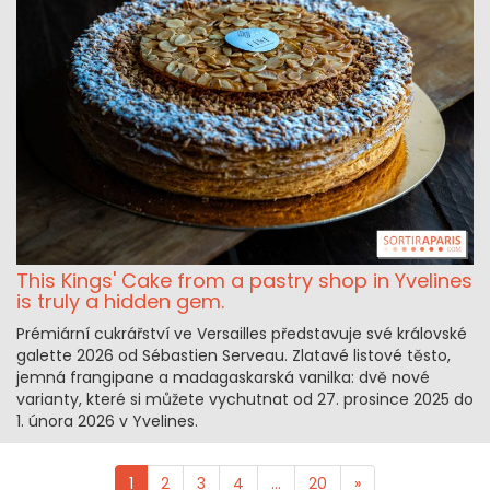
This Kings' Cake from a pastry shop in Yvelines
is truly a hidden gem.
Prémiární cukrářství ve Versailles představuje své královské
galette 2026 od Sébastien Serveau. Zlatavé listové těsto,
jemná frangipane a madagaskarská vanilka: dvě nové
varianty, které si můžete vychutnat od 27. prosince 2025 do
1. února 2026 v Yvelines.
1
2
3
4
...
20
»