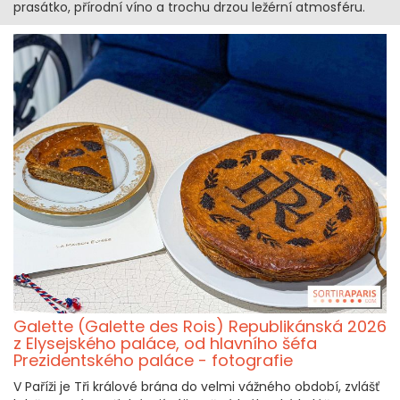
prasátko, přírodní víno a trochu drzou ležérní atmosféru.
Galette (Galette des Rois) Republikánská 2026
z Elysejského paláce, od hlavního šéfa
Prezidentského paláce - fotografie
V Paříži je Tři králové brána do velmi vážného období, zvlášť