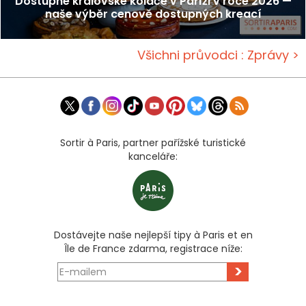
Dostupné královské koláče v Paříži v roce 2026 —
naše výběr cenově dostupných kreací
Všichni průvodci : Zprávy >
Sortir à Paris, partner pařížské turistické
kanceláře:
Dostávejte naše nejlepší tipy à Paris et en
Île de France zdarma, registrace níže:
>