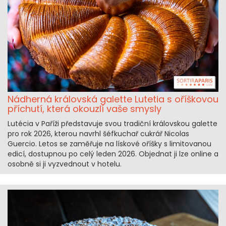
Nádherná královská galette Lutetia s oříškovou
příchutí, která okouzlí vaše smysly
Lutécia v Paříži představuje svou tradiční královskou galette
pro rok 2026, kterou navrhl šéfkuchař cukrář Nicolas
Guercio. Letos se zaměřuje na lískové oříšky s limitovanou
edicí, dostupnou po celý leden 2026. Objednat ji lze online a
osobně si ji vyzvednout v hotelu.