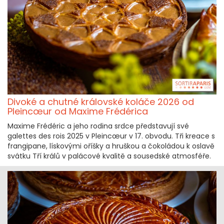
Divoké a chutné královské koláče 2026 od
Pleincœur od Maxime Frédérica
Maxime Frédéric a jeho rodina srdce představují své
galettes des rois 2025 v Pleincœur v 17. obvodu. Tři kreace s
frangipane, lískovými oříšky a hruškou a čokoládou k oslavě
svátku Tří králů v palácové kvalitě a sousedské atmosféře.