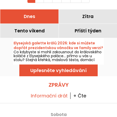
Dnes
Zítra
Tento víkend
Příští týden
Elysejská galette králů 2026: kde si můžete
dopřát prezidentskou vánočku ve family verzi?
Co kdybyste si mohli zakousnout do královského
- fotografie
koláče z Elysejského paláce… přímo u vás u
stolu? Stejná křehká, máslová těsta, domácí
frangipane a tentokrát i s oranžovou figurkou,
aby se každý na chvíli stal králem nebo
Upřesněte vyhledávání
královnou, jen při malé porci. Tento tradiční
zákusek je k dostání v rodinné pekárně v 15.
obvodě, věrně podle receptu, který se podává na
paláci, ale přizpůsobený tak, aby potěšil i vaše
ZPRÁVY
rodinné oslavy!
Informační drát
+ Čte
Sobota