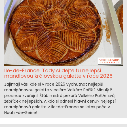
Île-de-France: Tady si dejte tu nejlepší
mandlovou královskou galette v roce 2026
Zajímají vás, kde si v roce 2026 vychutnat nejlepší
marcipánovou galette v celém Velkém Paříži? Minulý 5.
prosince zveřejnil Štáb mistrů pekařů Velkého Paříže svůj
žebříček nejlepších. A kdo si odnesl hlavní cenu? Nejlepší
marcipánová galette v Île-de-France se letos peče v
Hauts-de-Seine!