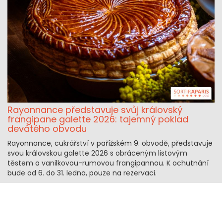
Rayonnance představuje svůj královský
frangipane galette 2026: tajemný poklad
devátého obvodu
Rayonnance, cukrářství v pařížském 9. obvodě, představuje
svou královskou galette 2026 s obráceným listovým
těstem a vanilkovou-rumovou frangipannou. K ochutnání
bude od 6. do 31. ledna, pouze na rezervaci.