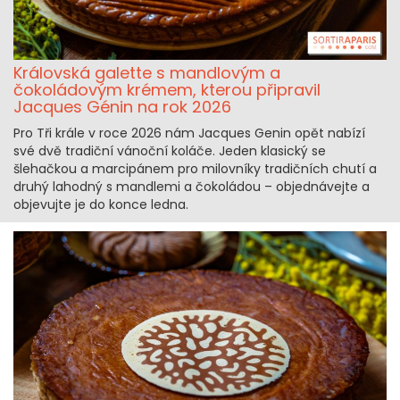
Královská galette s mandlovým a
čokoládovým krémem, kterou připravil
Jacques Génin na rok 2026
Pro Tři krále v roce 2026 nám Jacques Genin opět nabízí
své dvě tradiční vánoční koláče. Jeden klasický se
šlehačkou a marcipánem pro milovníky tradičních chutí a
druhý lahodný s mandlemi a čokoládou – objednávejte a
objevujte je do konce ledna.