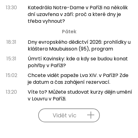
13:30
Katedrála Notre-Dame v Paříži na několik
dní uzavřena v září: proč a které dny je
třeba vyhnout?
Pátek
18:31
Dny evropského dědictví 2026: prohlídky u
kláštera Maubuisson (95), program
15:31
Úmrtí Kavinsky: kde a kdy se budou konat
pohřby v Paříži?
15:02
Chcete vidět papeže Lva XIV. v Paříži? Zde
je datum a čas zahájení rezervací.
13:20
Víte to? Můžete studovat kurzy dějin umění
v Louvru v Paříži.
Vidět víc