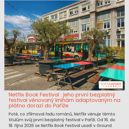
Netflix Book Festival : jeho první bezplatný
festival věnovaný knihám adaptovaným na
plátno dorazí do Paříže
Poté, co zfilmoval řadu románů, Netflix věnuje těmto
titulům svůj první bezplatný festival v Paříži. Od 16. do
18. října 2026 se Netflix Book Festival usadí v Ground