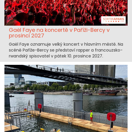
Gaël Faye na koncertě v Paříži-Bercy v
prosinci 2027
Gaël Faye oznamuje velký koncert v hlavním městě. Na
scéně Paříže-Bercy se představí rapper a francouzsko-
rwandský spisovatel v pátek 10. prosince 2027.