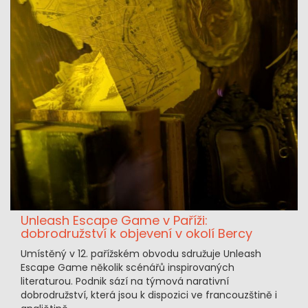
Unleash Escape Game v Paříži:
dobrodružství k objevení v okolí Bercy
Umístěný v 12. pařížském obvodu sdružuje Unleash
Escape Game několik scénářů inspirovaných
literaturou. Podnik sází na týmová narativní
dobrodružství, která jsou k dispozici ve francouzštině i