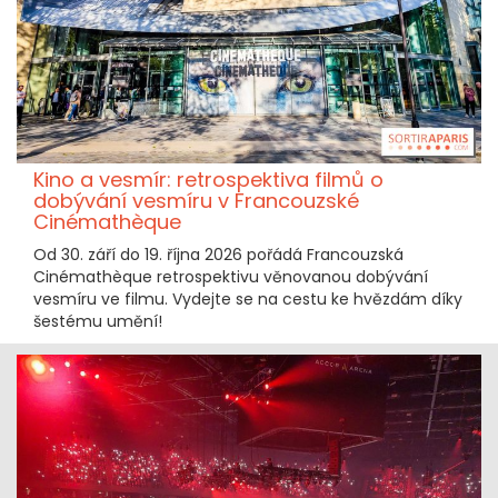
Kino a vesmír: retrospektiva filmů o
dobývání vesmíru v Francouzské
Cinémathèque
Od 30. září do 19. října 2026 pořádá Francouzská
Cinémathèque retrospektivu věnovanou dobývání
vesmíru ve filmu. Vydejte se na cestu ke hvězdám díky
šestému umění!