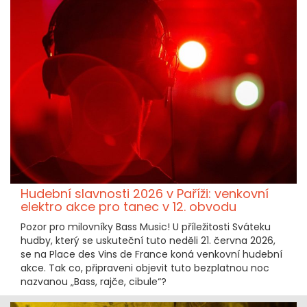
Hudební slavnosti 2026 v Paříži: venkovní
elektro akce pro tanec v 12. obvodu
Pozor pro milovníky Bass Music! U příležitosti Sváteku
hudby, který se uskuteční tuto neděli 21. června 2026,
se na Place des Vins de France koná venkovní hudební
akce. Tak co, připraveni objevit tuto bezplatnou noc
nazvanou „Bass, rajče, cibule“?