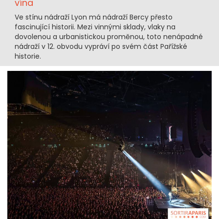
vína
Ve stínu nádraží Lyon má nádraží Bercy přesto
fascinující historii. Mezi vinnými sklady, vlaky na
dovolenou a urbanistickou proměnou, toto nenápadné
nádraží v 12. obvodu vypráví po svém část Pařížské
historie.