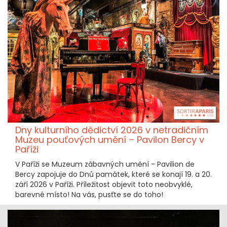
Dny kulturního dědictví 2026 v netradičním
Muzeu pouťových umění – Pavilon Bercy v
Paříži
V Paříži se Muzeum zábavných umění - Pavilion de
Bercy zapojuje do Dnů památek, které se konají 19. a 20.
září 2026 v Paříži. Příležitost objevit toto neobvyklé,
barevné místo! Na vás, pusťte se do toho!