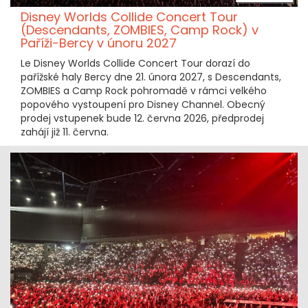
Disney Worlds Collide Concert Tour
(Descendants, ZOMBIES, Camp Rock) v
Paříži-Bercy v únoru 2027
Le Disney Worlds Collide Concert Tour dorazí do
pařížské haly Bercy dne 21. února 2027, s Descendants,
ZOMBIES a Camp Rock pohromadě v rámci velkého
popového vystoupení pro Disney Channel. Obecný
prodej vstupenek bude 12. června 2026, předprodej
zahájí již 11. června.