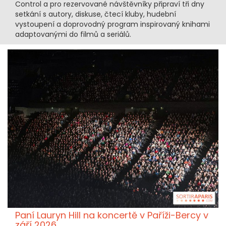
Control a pro rezervované návštěvníky připraví tři dny
setkání s autory, diskuse, čtecí kluby, hudební
vystoupení a doprovodný program inspirovaný knihami
adaptovanými do filmů a seriálů.
Paní Lauryn Hill na koncertě v Paříži-Bercy v
září 2026