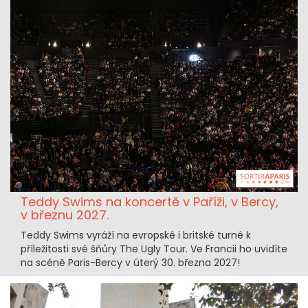
Teddy Swims na koncertě v Paříži, v Bercy,
v březnu 2027.
Teddy Swims vyráží na evropské i britské turné k
příležitosti své šňůry The Ugly Tour. Ve Francii ho uvidíte
na scéně Paris-Bercy v úterý 30. března 2027!