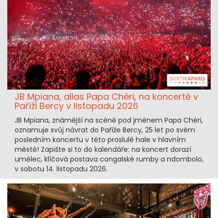
JB Mpiana, alias Papa Chéri, na koncertě v
Paříži Bercy v listopadu 2026
JB Mpiana, známější na scéně pod jménem Papa Chéri,
oznamuje svůj návrat do Paříže Bercy, 25 let po svém
posledním koncertu v této proslulé hale v hlavním
městě! Zapište si to do kalendáře: na koncert dorazí
umělec, klíčová postava congalské rumby a ndombolo,
v sobotu 14. listopadu 2026.