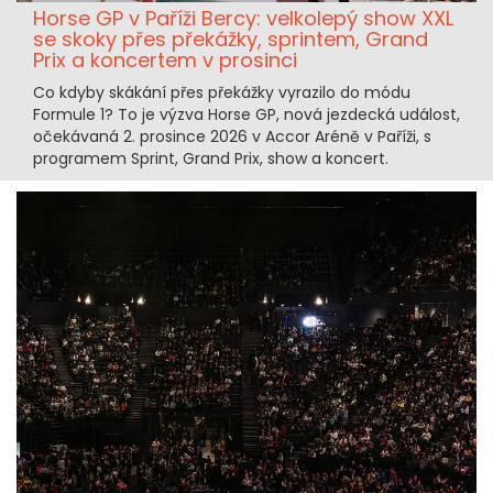
Horse GP v Paříži Bercy: velkolepý show XXL
se skoky přes překážky, sprintem, Grand
Prix a koncertem v prosinci
Co kdyby skákání přes překážky vyrazilo do módu
Formule 1? To je výzva Horse GP, nová jezdecká událost,
očekávaná 2. prosince 2026 v Accor Aréně v Paříži, s
programem Sprint, Grand Prix, show a koncert.