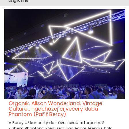
angličtině.
Organïk, Alison Wonderland, Vintage
Culture... nadcházející večery klubu
Phantom (Paříž Bercy)
V Bercy už koncerty dostávají svou afterparty. S
klubem Phantom, který sídlí pod Accor Arenou, hala