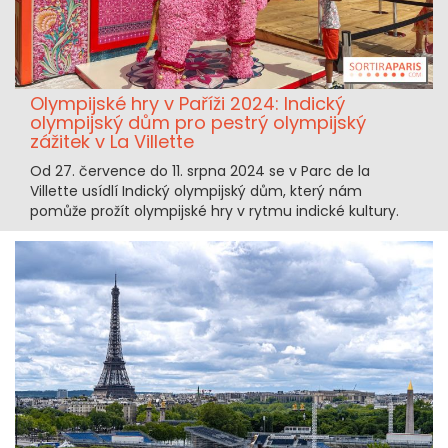
Olympijské hry v Paříži 2024: Indický
olympijský dům pro pestrý olympijský
zážitek v La Villette
Od 27. července do 11. srpna 2024 se v Parc de la
Villette usídlí Indický olympijský dům, který nám
pomůže prožít olympijské hry v rytmu indické kultury.