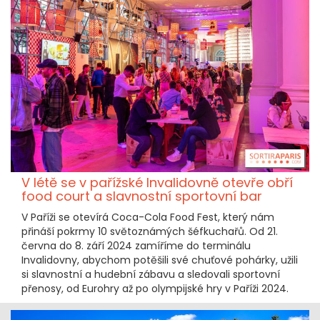
V létě se v pařížské Invalidovně otevře obří
food court a slavnostní sportovní bar
V Paříži se otevírá Coca-Cola Food Fest, který nám
přináší pokrmy 10 světoznámých šéfkuchařů. Od 21.
června do 8. září 2024 zamíříme do terminálu
Invalidovny, abychom potěšili své chuťové pohárky, užili
si slavnostní a hudební zábavu a sledovali sportovní
přenosy, od Eurohry až po olympijské hry v Paříži 2024.